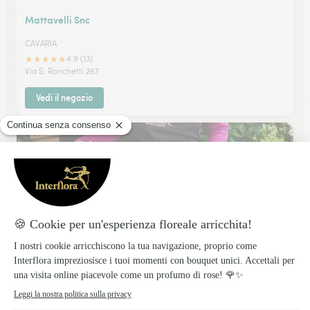
Mattavelli Snc
CAVARIA
★
★
★
★
★
4.9 (13)
Via S. Ronchetti 267
Vedi il negozio
Siamo Al Verde Di Fontanella Anna
GALLARATE
★
★
★
★
★
4.8 (252)
Via Varese 38