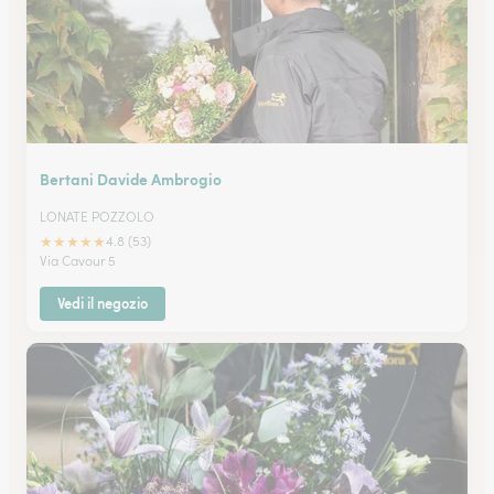
Bertani Davide Ambrogio
LONATE POZZOLO
★
★
★
★
★
4.8 (53)
Via Cavour 5
Vedi il negozio