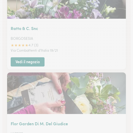
Ratto & C. Snc
BORGOSESIA
★
★
★
★
★
4.7 (3)
Via Combattenti d'Italia 19/21
Vedi il negozio
Flor Garden Di M. Del Giudice