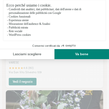
Vedi il negozio
Niky Flor Di N. Mastromatteo
VARESE
★
★
★
★
★
4.6 (80)
Via San Vito Silvestro 109
Vedi il negozio