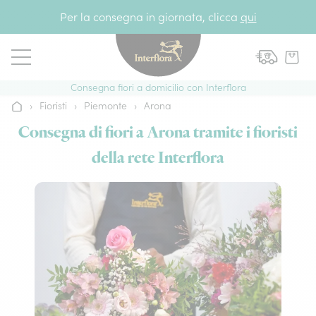
Vai al contenuto
Per la consegna in giornata, clicca
qui
Consegna fiori a domicilio con Interflora
›
Fioristi
›
Piemonte
›
Arona
Home
Consegna di fiori a Arona tramite i fioristi
della rete Interflora