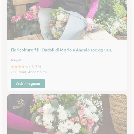
Floricoltura f.lli Ondoli di Mario e Angelo soc.agr.s.s.
Angera
★
★
★
★
★
4.3 (69)
via Caduti Angeresi 22
Vedi il negozio