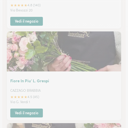
★
★
★
★
★
4.8 (140)
Via Besozzi 20
Vedi il negozio
Fiore In Piu’ L. Grespi
CAZZAGO BRABBIA
★
★
★
★
★
4.5 (45)
Via G. Verdi 1
Vedi il negozio