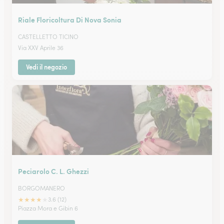
Riale Floricoltura Di Nova Sonia
CASTELLETTO TICINO
Via XXV Aprile 36
Vedi il negozio
Peciarolo C. L. Ghezzi
BORGOMANERO
★
★
★
★
★
3.6 (12)
Piazza Mora e Gibin 6