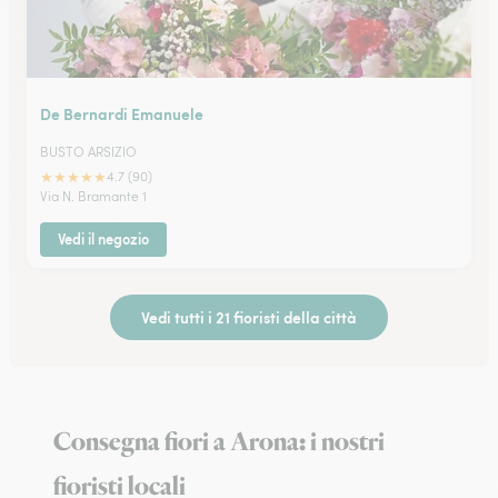
De Bernardi Emanuele
BUSTO ARSIZIO
★
★
★
★
★
4.7 (90)
Via N. Bramante 1
Vedi il negozio
Vedi tutti i 21 fioristi della città
Consegna fiori a Arona: i nostri
fioristi locali