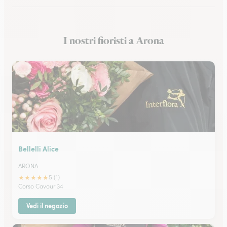
Fioristi a Cuneo
I nostri fioristi a Arona
Fioristi a Alessandria
Bellelli Alice
ARONA
★
★
★
★
★
5 (1)
Corso Cavour 34
Vedi il negozio