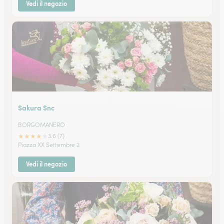
Vedi il negozio
Sakura Snc
BORGOMANERO
★
★
★
★
★
3.6 (7)
Piazza XX Settembre 2
Vedi il negozio