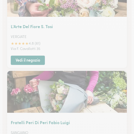
L’Arte Del Fiore S. Tosi
VERGIATE
★
★
★
★
★
4.8 (61)
Via F. Cavallotti 35
Vedi il negozio
Fratelli Peri Di Peri Fabio Luigi
SANGIANO