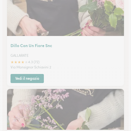
Dillo Con Un Fiore Snc
GALLARATE
★
★
★
★
★
4.3 (72)
Via Monsignor Schiavini 2
Vedi il negozio