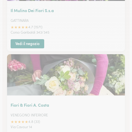
Il Mulino Dei Fiori S.s.a
GATTINARA
★
★
★
★
★
4.7 (1571)
Corso Garibaldi 343/345
Vedi il negozio
Fiori & Fiori A. Costa
VENEGONO INFERIORE
★
★
★
★
★
4.8 (33)
Via Cavour 14