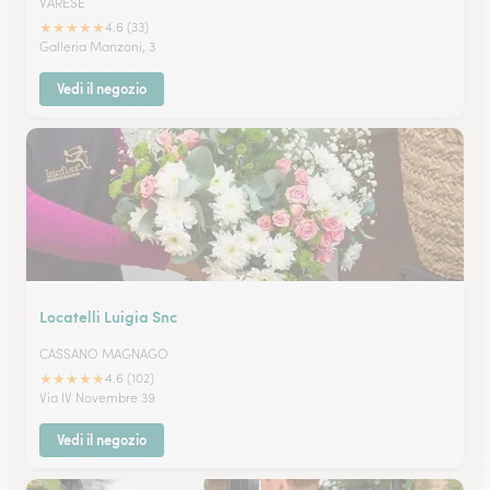
VARESE
★
★
★
★
★
4.6 (33)
Galleria Manzoni, 3
Vedi il negozio
Locatelli Luigia Snc
CASSANO MAGNAGO
★
★
★
★
★
4.6 (102)
Via IV Novembre 39
Vedi il negozio