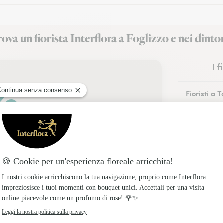
ova un fiorista Interflora a Foglizzo e nei dinto
I 
Fioristi a T
Fioristi a A
Fioristi a 
Fioristi a 
Fioristi a R
Fioristi a