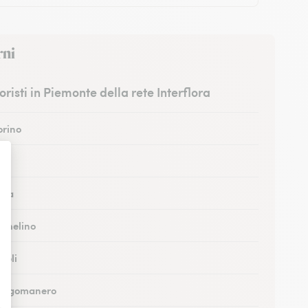
rni
fioristi in Piemonte della rete Interflora
orino
sti
Alba
Nichelino
ivoli
 Borgomanero