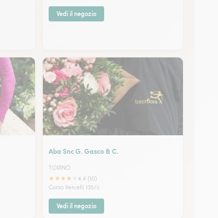
Vedi il negozio
Aba Snc G. Gasco & C.
TORINO
★
★
★
★
★
4.4 (10)
Corso Vercelli 135/c
Vedi il negozio