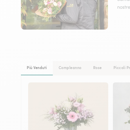
nostre
Più Venduti
Compleanno
Rose
Piccoli P