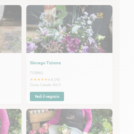
Sbicego Tiziana
TORINO
★
★
★
★
★
4.6 (76)
Corso Casale 310/C
Vedi il negozio