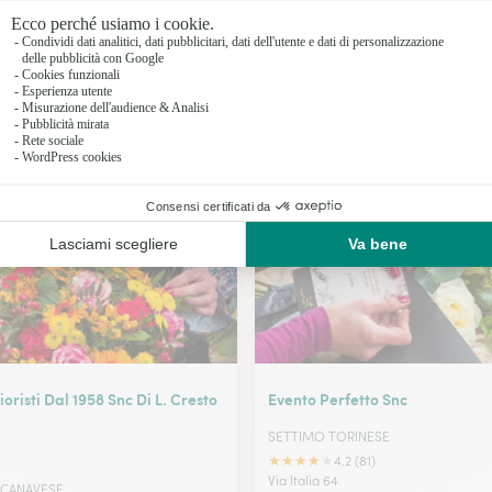
Fioristi a 
Fioristi a 
Fioristi a 
I nostri fioristi a Foglizzo
Fioristi a 
ioristi Dal 1958 Snc Di L. Cresto
Evento Perfetto Snc
SETTIMO TORINESE
★
★
★
★
★
4.2 (81)
Via Italia 64
 CANAVESE