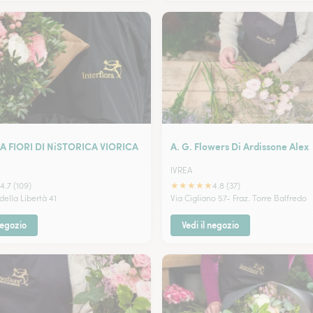
 FIORI DI NiSTORICA VIORICA
A. G. Flowers Di Ardissone Alex
IVREA
★
★
★
★
★
4.7 (109)
4.8 (37)
 della Libertà 41
Via Cigliano 57- Fraz. Torre Balfredo
negozio
Vedi il negozio