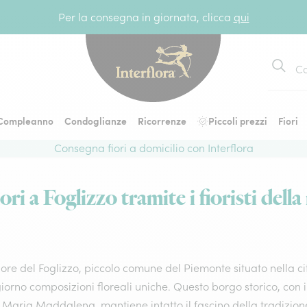
Per la consegna in giornata, clicca
qui
Cerca
Compleanno
Condoglianze
Ricorrenze
Piccoli prezzi
Fiori
Consegna fiori a domicilio con Interflora
ri a Foglizzo tramite i fioristi della
ore del Foglizzo, piccolo comune del Piemonte situato nella citt
iorno composizioni floreali uniche. Questo borgo storico, con i
 Maria Maddalena, mantiene intatto il fascino della tradizion