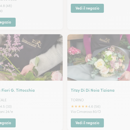
4.8 (48)
Vedi il negozio
30
negozio
 Fiori G. Tittocchia
Titzy Di Di Noia Tiziana
EALE
TORINO
★
★
★
★
★
4.5 (33)
4.6 (56)
dani 24/e
Via Cimarosa 80/D
negozio
Vedi il negozio