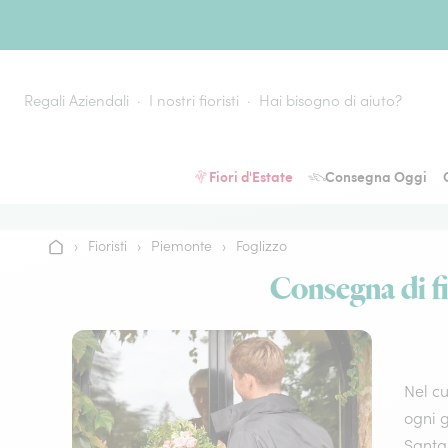
Vai al contenuto
Regali Aziendali
I nostri fioristi
Hai bisogno di aiuto?
Fiori d'Estate
Consegna Oggi
›
Fioristi
›
Piemonte
›
Foglizzo
Home
Consegna di fio
Nel cu
ogni g
Santa