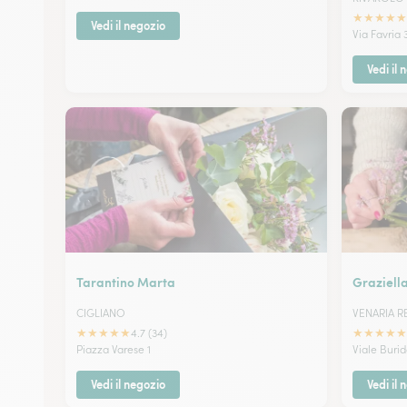
★
★
★
★
★
Vedi il negozio
Via Favria 
Vedi il 
Tarantino Marta
Graziella
CIGLIANO
VENARIA R
★
★
★
★
★
★
★
★
★
★
4.7 (34)
Piazza Varese 1
Viale Buri
Vedi il negozio
Vedi il 