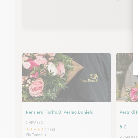
Pensiero Fiorito Di Perino Daniela
Perardi F
CHIVASSO
& C
★
★
★
★
★
4.7 (22)
Via Torino 11
RIVAROLO