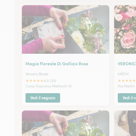
Magia Floreale Di Gallizio Rosa
VERONICA
Venaria Reale
MATHI
★
★
★
★
★
★
★
★
★
★
4.5 (33)
Corso Giacomo Matteotti 10
Via Martiri
Vedi il negozio
Vedi il 