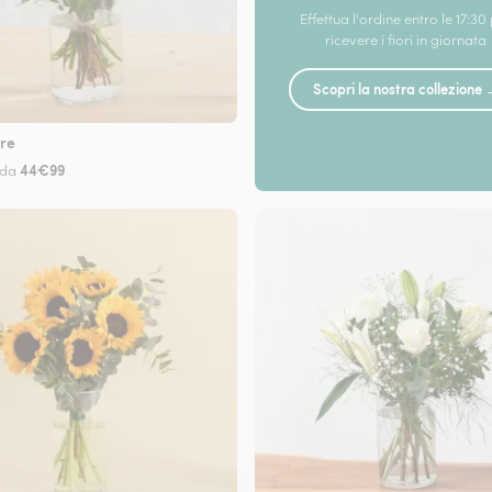
Effettua l'ordine entro le 17:30
ricevere i fiori in giornata
Scopri la nostra collezione
re
44€99
 da