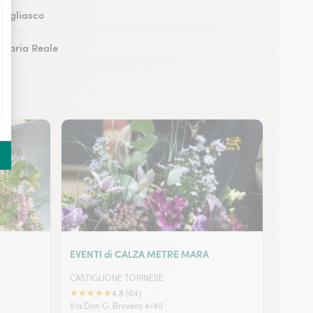
Grugliasco
Venaria Reale
Cuneo
Alessandria
EVENTI di CALZA METRE MARA
CASTIGLIONE TORINESE
★
★
★
★
★
4.8 (64)
Via Don G. Brovero 4/40