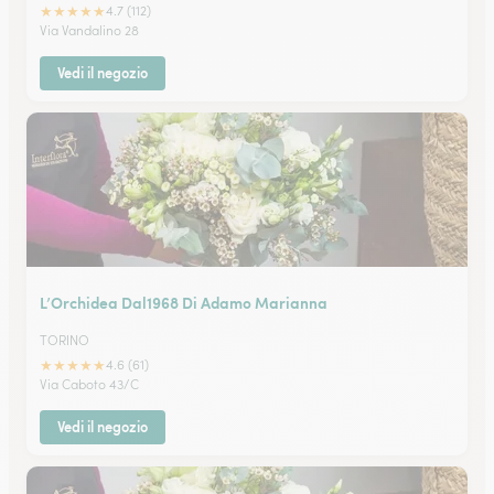
★
★
★
★
★
4.7 (112)
Via Vandalino 28
Vedi il negozio
L’Orchidea Dal1968 Di Adamo Marianna
TORINO
★
★
★
★
★
4.6 (61)
Via Caboto 43/C
Vedi il negozio