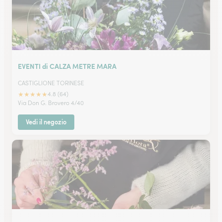
EVENTI di CALZA METRE MARA
CASTIGLIONE TORINESE
★
★
★
★
★
4.8 (64)
Via Don G. Brovero 4/40
Vedi il negozio