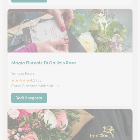
Magia Floreale Di Gallizio Rosa
Venaria Reale
★
★
★
★
★
4.5 (33)
Corso Giacomo Matteotti 10
Vedi il negozio