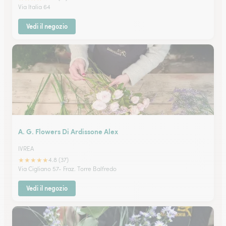
Via Italia 64
Vedi il negozio
A. G. Flowers Di Ardissone Alex
IVREA
★
★
★
★
★
4.8 (37)
Via Cigliano 57- Fraz. Torre Balfredo
Vedi il negozio