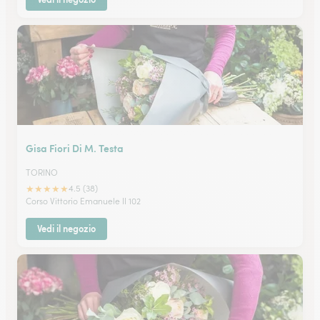
Gisa Fiori Di M. Testa
TORINO
★
★
★
★
★
4.5 (38)
Corso Vittorio Emanuele II 102
Vedi il negozio