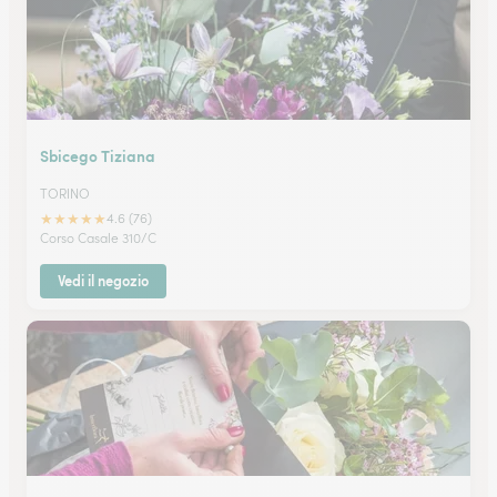
Sbicego Tiziana
TORINO
★
★
★
★
★
4.6 (76)
Corso Casale 310/C
Vedi il negozio