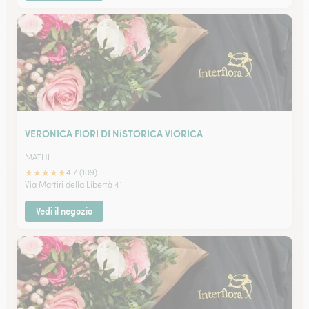
VERONICA FIORI DI NiSTORICA VIORICA
MATHI
★
★
★
★
★
4.7 (109)
Via Martiri della Libertà 41
Vedi il negozio