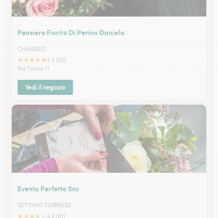
Pensiero Fiorito Di Perino Daniela
CHIVASSO
★
★
★
★
★
4.7 (22)
Via Torino 11
Vedi il negozio
Evento Perfetto Snc
SETTIMO TORINESE
★
★
★
★
★
4.2 (81)