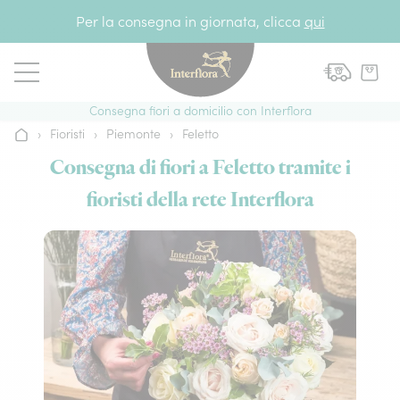
Vai al contenuto
Per la consegna in giornata, clicca
qui
Consegna fiori a domicilio con Interflora
›
Fioristi
›
Piemonte
›
Feletto
Home
Consegna di fiori a Feletto tramite i
fioristi della rete Interflora