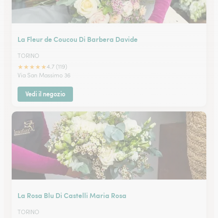
La Fleur de Coucou Di Barbera Davide
TORINO
★
★
★
★
★
4.7 (119)
Via San Massimo 36
Vedi il negozio
La Rosa Blu Di Castelli Maria Rosa
TORINO