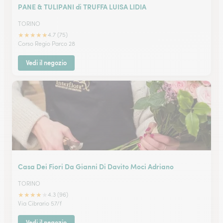
PANE & TULIPANI di TRUFFA LUISA LIDIA
TORINO
★
★
★
★
★
4.7 (75)
Corso Regio Parco 28
Vedi il negozio
Casa Dei Fiori Da Gianni Di Davito Moci Adriano
TORINO
★
★
★
★
★
4.3 (96)
Via Cibrario 57/f
Vedi il negozio