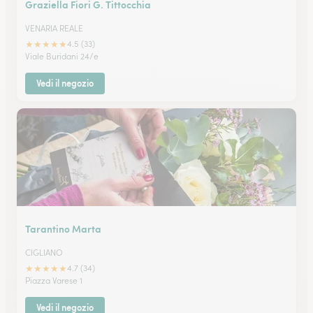
Graziella Fiori G. Tittocchia
VENARIA REALE
★
★
★
★
★
4.5 (33)
Viale Buridani 24/e
Vedi il negozio
Tarantino Marta
CIGLIANO
★
★
★
★
★
4.7 (34)
Piazza Varese 1
Vedi il negozio