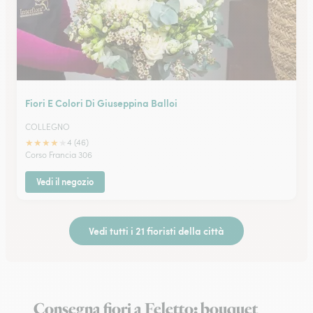
Fiori E Colori Di Giuseppina Balloi
COLLEGNO
★
★
★
★
★
4 (46)
Corso Francia 306
Vedi il negozio
Vedi tutti i 21 fioristi della città
Consegna fiori a Feletto: bouquet