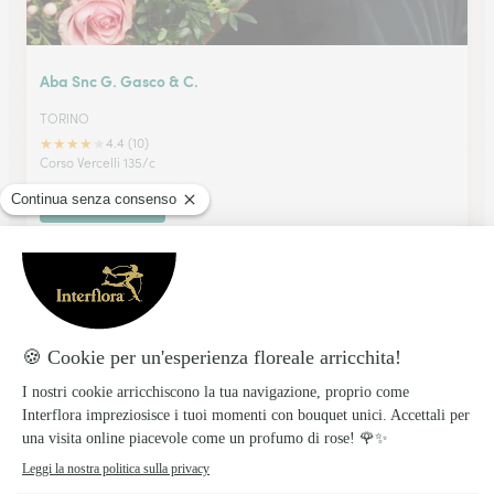
Aba Snc G. Gasco & C.
TORINO
★
★
★
★
★
4.4 (10)
Corso Vercelli 135/c
Vedi il negozio
Titzy Di Di Noia Tiziana
TORINO