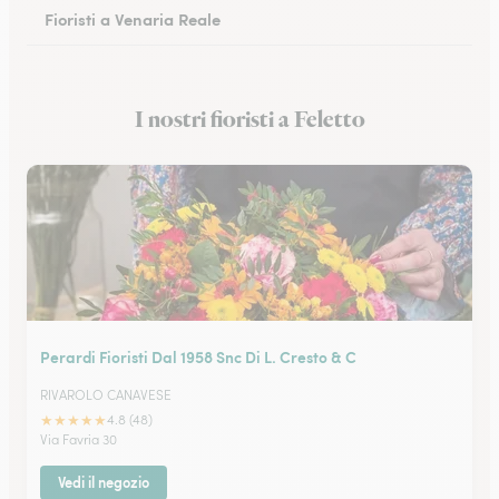
Fioristi a Venaria Reale
Fioristi a Cuneo
I nostri fioristi a Feletto
Fioristi a Alessandria
Perardi Fioristi Dal 1958 Snc Di L. Cresto & C
RIVAROLO CANAVESE
★
★
★
★
★
4.8 (48)
Via Favria 30
Vedi il negozio