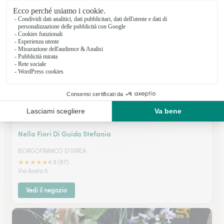
★
★
★
★
★
4.6 (56)
Via Cimarosa 80/D
Vedi il negozio
Nella Fiori Di Guida Stefania
BORGOFRANCO D'IVREA
★
★
★
★
★
4.9 (67)
Via Aosta 5
Vedi il negozio