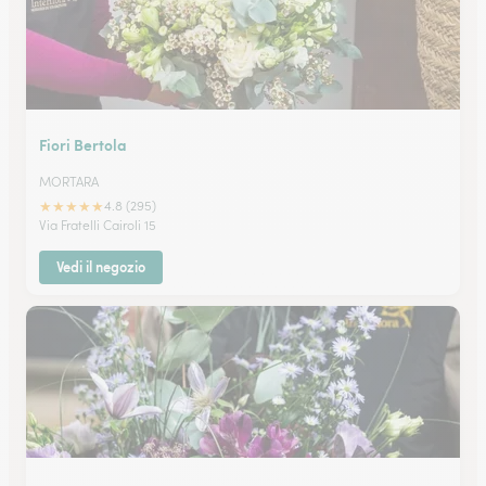
Fiori Bertola
MORTARA
★
★
★
★
★
4.8 (295)
Via Fratelli Cairoli 15
Vedi il negozio