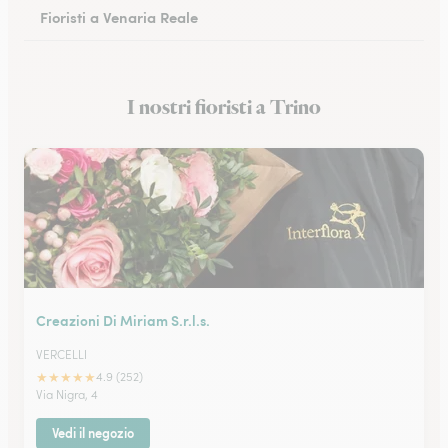
Fioristi a Venaria Reale
Fioristi a Cuneo
I nostri fioristi a Trino
Fioristi a Alessandria
Creazioni Di Miriam S.r.l.s.
VERCELLI
★
★
★
★
★
4.9 (252)
Via Nigra, 4
Vedi il negozio