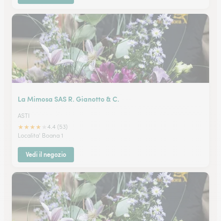
La Mimosa SAS R. Gianotto & C.
ASTI
★
★
★
★
★
4.4 (53)
Localita' Boana 1
Vedi il negozio