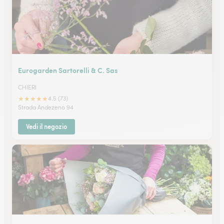
Eurogarden Sartorelli & C. Sas
CHIERI
★
★
★
★
★
4.5 (73)
Strada Andezeno 94
Vedi il negozio