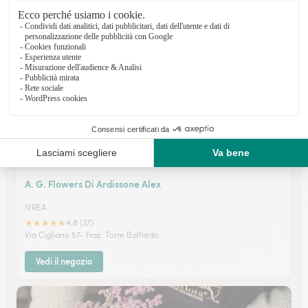
★
★
★
★
★
4.8 (89)
Via Cerca 39 - Fraz. Valle San Bartolomeo
Vedi il negozio
A. G. Flowers Di Ardissone Alex
IVREA
★
★
★
★
★
4.8 (37)
Via Cigliano 57- Fraz. Torre Balfredo
Vedi il negozio