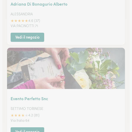
Adriana Di Bonagurio Alberto
ALESSANDRIA
★
★
★
★
★
4.6 (37)
VIA PACINOTTI 71
Vedi il negozio
Evento Perfetto Snc
SETTIMO TORINESE
★
★
★
★
★
4.2 (81)
Via Italia 64
Vedi il negozio