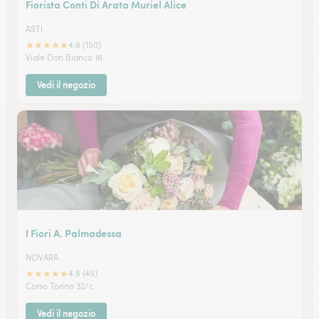
Fiorista Conti Di Arata Muriel Alice
ASTI
★
★
★
★
★
4.6 (150)
Viale Don Bianco 16
Vedi il negozio
I Fiori A. Palmadessa
NOVARA
★
★
★
★
★
4.5 (45)
Corso Torino 32/c
Vedi il negozio