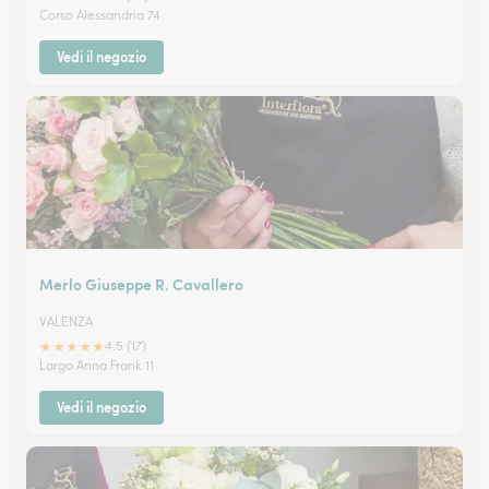
Corso Alessandria 74
Vedi il negozio
Merlo Giuseppe R. Cavallero
VALENZA
★
★
★
★
★
4.5 (17)
Largo Anna Frank 11
Vedi il negozio