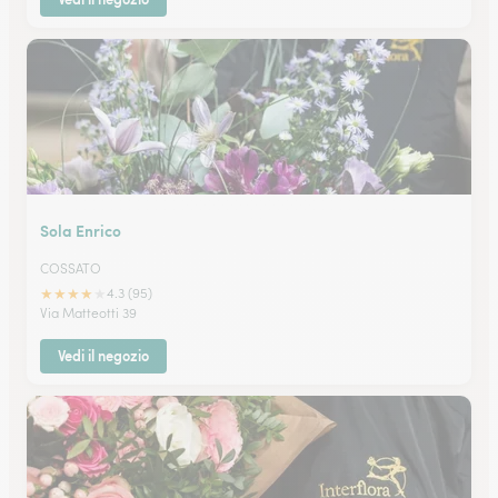
Sola Enrico
COSSATO
★
★
★
★
★
4.3 (95)
Via Matteotti 39
Vedi il negozio