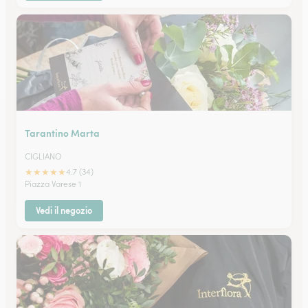
Tarantino Marta
CIGLIANO
★
★
★
★
★
4.7 (34)
Piazza Varese 1
Vedi il negozio