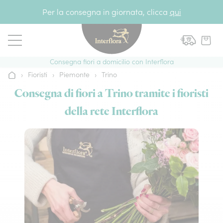
Vai al contenuto
Per la consegna in giornata, clicca
qui
Consegna fiori a domicilio con Interflora
›
Fioristi
›
Piemonte
›
Trino
Home
Consegna di fiori a Trino tramite i fioristi
della rete Interflora