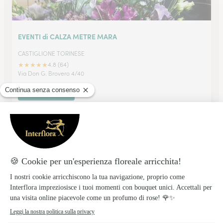
EVENTI di CALZA METRE MARA
CASTIGLIONE TORINESE
★
★
★
★
★
4.8 (64)
Via Don G. Brovero 4/40
Vedi il negozio
Indino Fiori Di Indino Sabrina & C -Snc
ALESSANDRIA