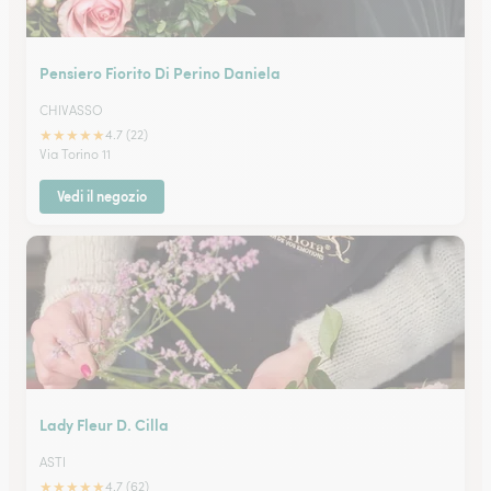
Pensiero Fiorito Di Perino Daniela
CHIVASSO
★
★
★
★
★
4.7 (22)
Via Torino 11
Vedi il negozio
Lady Fleur D. Cilla
ASTI
★
★
★
★
★
4.7 (62)