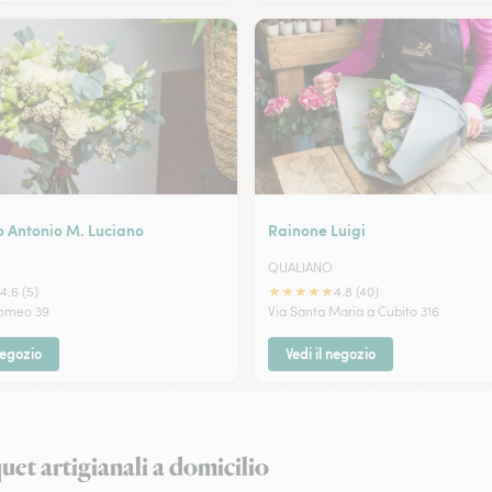
 Antonio M. Luciano
Rainone Luigi
QUALIANO
★
★
★
★
★
4.6 (5)
4.8 (40)
pomeo 39
Via Santa Maria a Cubito 316
negozio
Vedi il negozio
et artigianali a domicilio