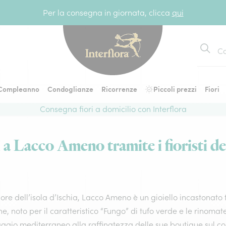
Per la consegna in giornata, clicca
qui
Cerca
Compleanno
Condoglianze
Ricorrenze
Piccoli prezzi
Fiori
Consegna fiori a domicilio con Interflora
 a Lacco Ameno tramite i fioristi del
ore dell’isola d’Ischia, Lacco Ameno è un gioiello incastonato
, noto per il caratteristico “Fungo” di tufo verde e le rinoma
ggio mediterraneo alla raffinatezza delle sue boutique sul co