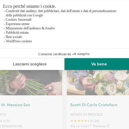
Fioristi a 
Fioristi a 
Fioristi a E
I nostri fioristi a Lacco Ameno
Fioristi a
r M. Messina Sas
Scotti Di Carlo Cristofaro
ORTO
MONTE DI PROCIDA
★
★
★
★
★
4.3 (11)
4.8 (24)
e Mazzella 166
Via Le Croci I° Traversa 17