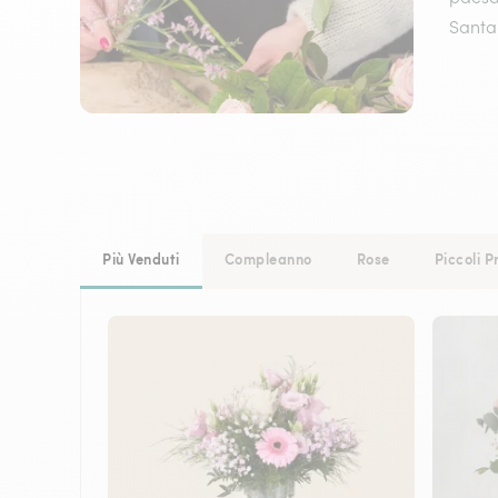
Santa 
Più Venduti
Compleanno
Rose
Piccoli P