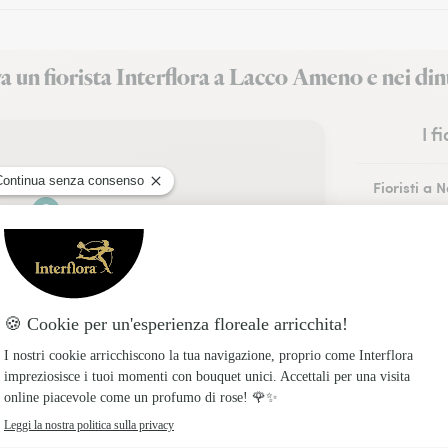
a un fiorista Interflora a Lacco Ameno e nei din
I f
Fioristi a 
Fioristi a 
Fioristi a 
Fioristi a A
Fioristi a P
Fioristi a 