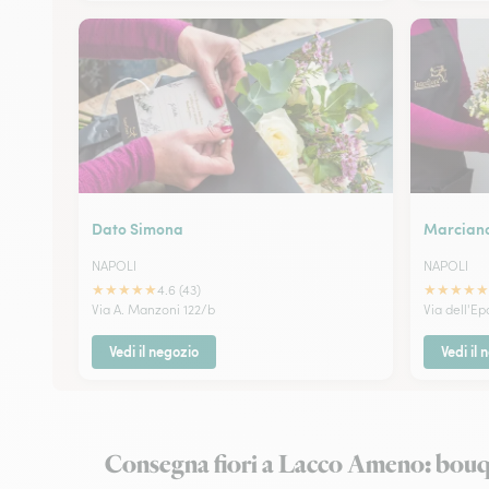
Dato Simona
Marciano
NAPOLI
NAPOLI
★
★
★
★
★
★
★
★
★
★
4.6 (43)
Via A. Manzoni 122/b
Via dell'E
Vedi il negozio
Vedi il 
Consegna fiori a Lacco Ameno: bouqu