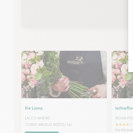
Ilie Liana
Ischiaflo
LACCO AMENO
ISCHIA P
★
★
★
★
★
CORSO ANGELO RIZZOLI 142
Via Michel