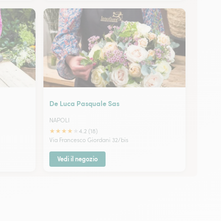
De Luca Pasquale Sas
NAPOLI
★
★
★
★
★
4.2 (18)
Via Francesco Giordani 32/bis
Vedi il negozio