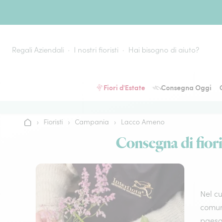
Vai al contenuto
Regali Aziendali
I nostri fioristi
Hai bisogno di aiuto?
Fiori d'Estate
Consegna Oggi
›
Fioristi
›
Campania
›
Lacco Ameno
Home
Consegna di fiori
Nel cu
comune
paesa