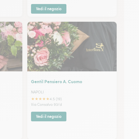
Vedi il negozio
Gentil Pensiero A. Cuomo
NAPOLI
★
★
★
★
★
4.5 (19)
Via Consalvo 93/d
Vedi il negozio