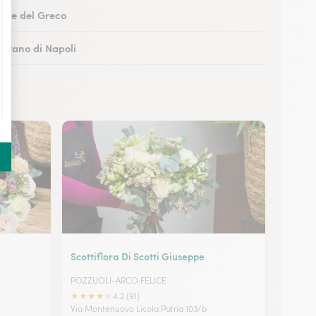
Torre del Greco
Marano di Napoli
boli
 Castellammare di Stabia
Scottiflora Di Scotti Giuseppe
POZZUOLI-ARCO FELICE
★
★
★
★
★
4.2 (91)
Via Montenuovo Licola Patria 103/b