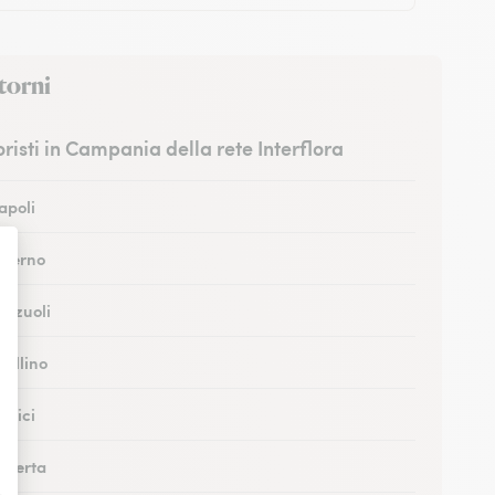
torni
ioristi in Campania della rete Interflora
Napoli
Salerno
Pozzuoli
vellino
ortici
Caserta