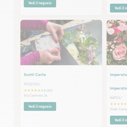
Vedi il negozio
Vedi il 
Scotti Carla
Imperato
POZZUOLI
Imperato
★
★
★
★
★
4.9 (62)
Via Carmine 24
NAPOLI
★
★
★
★
★
Vedi il negozio
Viale Campi
Vedi il 