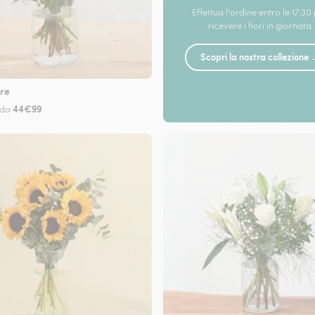
Effettua l'ordine entro le 17:30
ricevere i fiori in giornata
Scopri la nostra collezione
re
44€99
 da