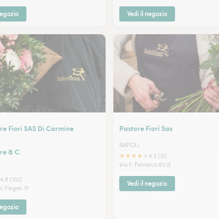
negozio
Vedi il negozio
re Fiori SAS Di Carmine
Pastore Fiori Sas
NAPOLI
re & C.
★
★
★
★
★
4.2 (31)
Via F. Petrarca 81/d
4.8 (102)
Vedi il negozio
 Flegrei 17
negozio