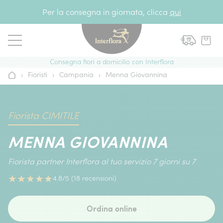
Vai al contenuto
Per la consegna in giornata, clicca
qui
Consegna fiori a domicilio con Interflora
›
Fioristi
›
Campania
›
Menna Giovannina
Home
Fiorista CIMITILE
MENNA GIOVANNINA
Fiorista partner Interflora al tuo servizio 7 giorni su 7
★
★
★
★
★
4.8/5 (18 recensioni)
Ordina online