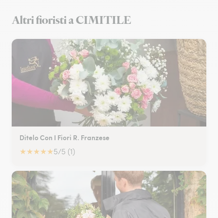
Altri fioristi a CIMITILE
Ditelo Con I Fiori R. Franzese
★
★
★
★
★
5/5 (1)