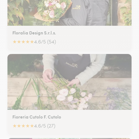
Floralia Design S.r.l.s.
★
★
★
★
★
4.6/5 (54)
Fioreria Cutolo F. Cutolo
★
★
★
★
★
4.6/5 (27)