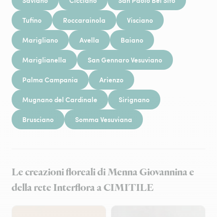
Saviano
Cicciano
San Paolo Bel Sito
Tufino
Roccarainola
Visciano
Marigliano
Avella
Baiano
Mariglianella
San Gennaro Vesuviano
Palma Campania
Arienzo
Mugnano del Cardinale
Sirignano
Brusciano
Somma Vesuviana
Le creazioni floreali di Menna Giovannina e
della rete Interflora a CIMITILE