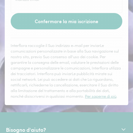
Confermare la mia iscrizione
Interflora raccoglie il Suo indirizzo e-mail per inviarLe
comunicazioni personalizzate in base alla Sua navigazione sul
nostro sito, previo Suo consenso all'uso dei cookie. Per
garantire la consegna delle email, valutare le prestazioni delle
campagne e personalizzare le comunicazioni, Interflora utilizza
dei tracciatori. Interflora può inviarLe pubblicità mirate sui
social network. Lei può accedere ai dati che La riguardano,
rettificarli, richiederne la cancellazione, esercitare il Suo diritto
alla limitazione del trattamento e alla portabilità dei dati,
nonché disiscriversi in qualsiasi momento.
Per saperne di più
.
Bisogno d'aiuto?