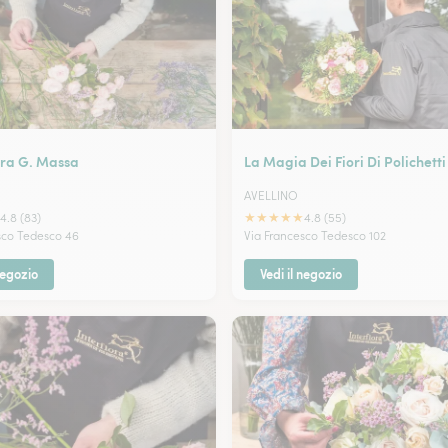
ra G. Massa
La Magia Dei Fiori Di Polichett
AVELLINO
★
★
★
★
★
4.8 (83)
4.8 (55)
sco Tedesco 46
Via Francesco Tedesco 102
negozio
Vedi il negozio