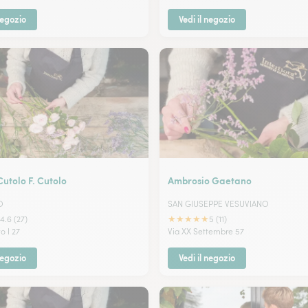
negozio
Vedi il negozio
Cutolo F. Cutolo
Ambrosio Gaetano
O
SAN GIUSEPPE VESUVIANO
★
★
★
★
★
4.6 (27)
5 (11)
o I 27
Via XX Settembre 57
negozio
Vedi il negozio