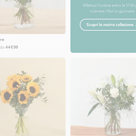
Effettua l'ordine entro le 17:30
ricevere i fiori in giornata
Scopri la nostra collezione
re
44€99
 da