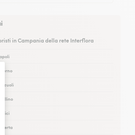
i
ioristi in Campania della rete Interflora
Napoli
Salerno
Pozzuoli
vellino
ortici
Caserta