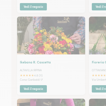
Vedi il negozio
Vedi il 
Ikebana R. Cascetta
Fioreria 
ALTAVILLA IRPINA
OTTAVIAN
★
★
★
★
★
★
★
★
★
★
4.8 (11)
Corso Garibaldi 17
Via Umbert
Vedi il negozio
Vedi il 