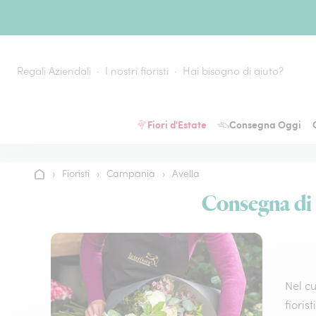
Vai al contenuto
Regali Aziendali
I nostri fioristi
Hai bisogno di aiuto?
Fiori d'Estate
Consegna Oggi
›
Fioristi
›
Campania
›
Avella
Home
Consegna di fi
Nel cu
fioris