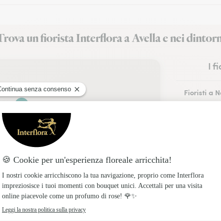
Trova un fiorista Interflora a Avella e nei dintorn
I f
Fioristi a 
Fioristi a 
Fioristi a 
Fioristi a A
Fioristi a P
Fioristi a 