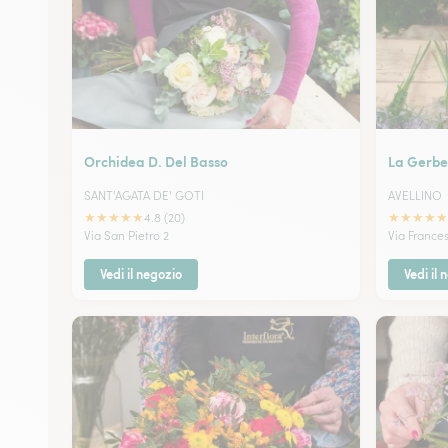
Orchidea D. Del Basso
La Gerbe
SANT'AGATA DE' GOTI
AVELLINO
★
★
★
★
★
★
★
★
★
★
4.8 (20)
Via San Pietro 2
Via France
Vedi il negozio
Vedi il 