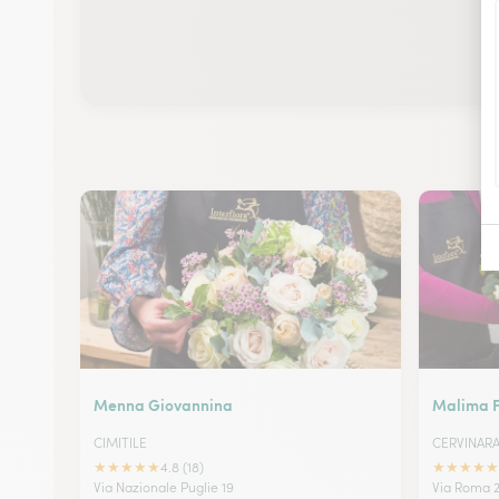
Menna Giovannina
Malima Fio
CIMITILE
CERVINAR
★
★
★
★
★
★
★
★
★
★
4.8 (18)
Via Nazionale Puglie 19
Via Roma 