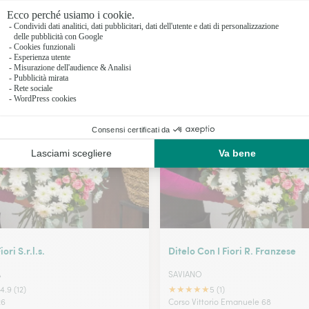
Fioristi a 
Fioristi a 
Fioristi a E
I nostri fioristi a Avella
Fioristi a
ri S.r.l.s.
Ditelo Con I Fiori R. Franzese
A
SAVIANO
★
★
★
★
★
4.9 (12)
5 (1)
26
Corso Vittorio Emanuele 68