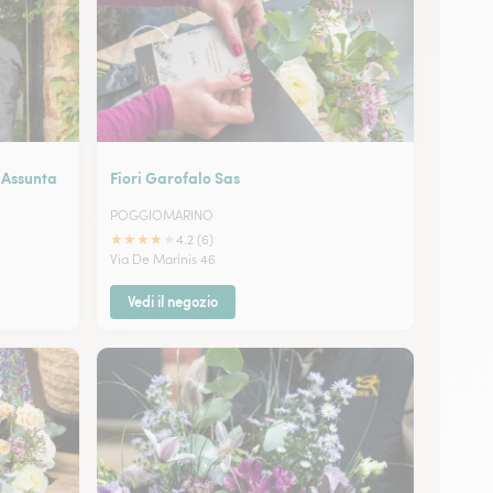
i Assunta
Fiori Garofalo Sas
POGGIOMARINO
★
★
★
★
★
4.2 (6)
Via De Marinis 46
Vedi il negozio