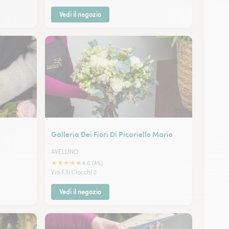
Vedi il negozio
Galleria Dei Fiori Di Picariello Mario
AVELLINO
★
★
★
★
★
4.6 (45)
Via F.lli Ciocchi 2
Vedi il negozio