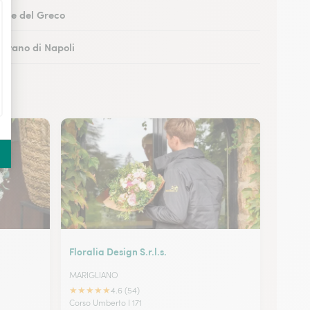
Torre del Greco
Marano di Napoli
boli
 Castellammare di Stabia
Floralia Design S.r.l.s.
MARIGLIANO
★
★
★
★
★
4.6 (54)
Corso Umberto I 171