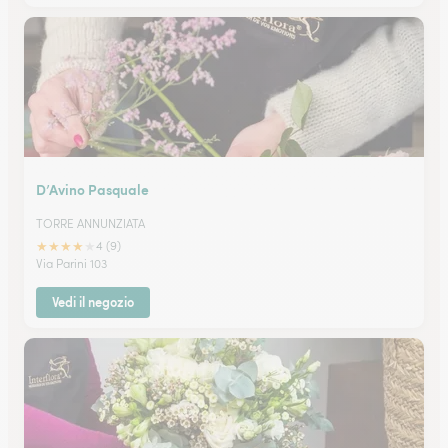
D’Avino Pasquale
TORRE ANNUNZIATA
★
★
★
★
★
4 (9)
Via Parini 103
Vedi il negozio