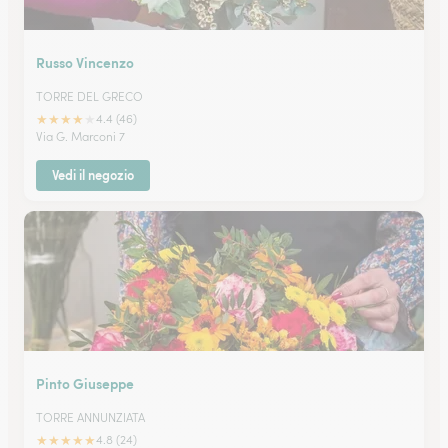
Russo Vincenzo
TORRE DEL GRECO
★
★
★
★
★
4.4 (46)
Via G. Marconi 7
Vedi il negozio
Pinto Giuseppe
TORRE ANNUNZIATA
★
★
★
★
★
4.8 (24)