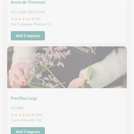
Accardo Vincenzo
POLLENA TROCCHIA
★
★
★
★
★
4.8 (16)
Via Giuseppe Mazzini 52
Vedi il negozio
Pacifico Luigi
ACERRA
★
★
★
★
★
4.9 (188)
Corso Italia 160/162
Vedi il negozio