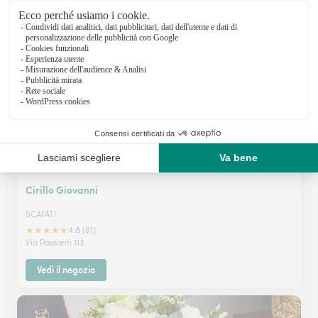
★
★
★
★
★
4.4 (9)
Via Nazionale Puglie-R.Cittadella
Vedi il negozio
Cirillo Giovanni
SCAFATI
★
★
★
★
★
4.8 (81)
Via Passanti 113
Vedi il negozio