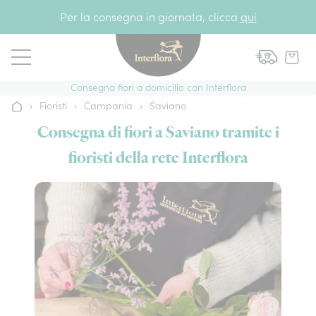
Vai al contenuto
Per la consegna in giornata, clicca
qui
Consegna fiori a domicilio con Interflora
›
Fioristi
›
Campania
›
Saviano
Home
Consegna di fiori a Saviano tramite i
fioristi della rete Interflora