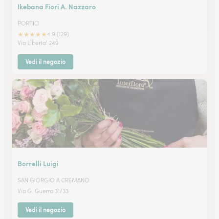
Ikebana Fiori A. Nazzaro
PORTICI
★
★
★
★
★
4.9 (129)
Via Liberta' 249
Vedi il negozio
Borrelli Luigi
SAN GIORGIO A CREMANO
Via G. Guerra 31/33
Vedi il negozio