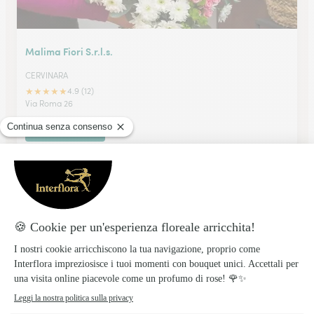
Malima Fiori S.r.l.s.
CERVINARA
★
★
★
★
★
4.9 (12)
Via Roma 26
Vedi il negozio
Flora Napoli Garden Srl
CASORIA