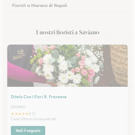
Fioristi a Marano di Napoli
Fioristi a Eboli
I nostri fioristi a Saviano
Fioristi a Castellammare di Stabia
Ditelo Con I Fiori R. Franzese
SAVIANO
★
★
★
★
★
5 (1)
Corso Vittorio Emanuele 68
Vedi il negozio