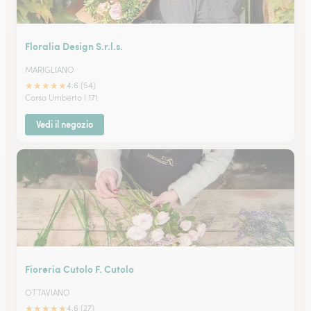
Floralia Design S.r.l.s.
MARIGLIANO
★
★
★
★
★
4.6 (54)
Corso Umberto I 171
Vedi il negozio
Fioreria Cutolo F. Cutolo
OTTAVIANO
★
★
★
★
★
4.6 (27)