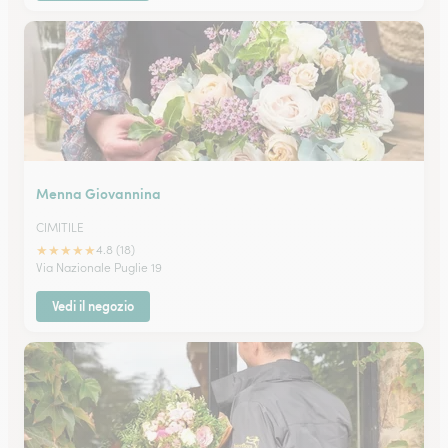
Menna Giovannina
CIMITILE
★
★
★
★
★
4.8 (18)
Via Nazionale Puglie 19
Vedi il negozio