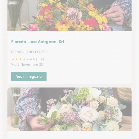
Fiorista Luca Antignani Srl
POMIGLIANO D'ARCO
★
★
★
★
★
4.6 (194)
Via V Novembre 33
Vedi il negozio