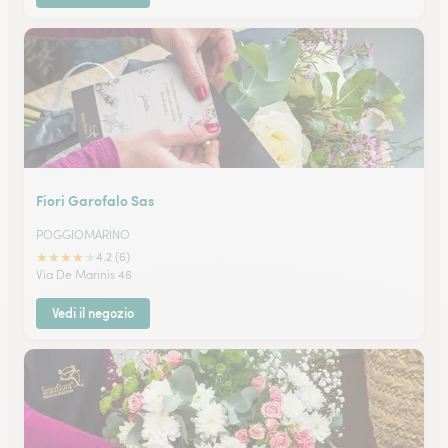
Fiori Garofalo Sas
POGGIOMARINO
★
★
★
★
★
4.2 (6)
Via De Marinis 46
Vedi il negozio