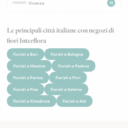
Vicenza
FIORISTI
Le principali città italiane con negozi di
fiori Interflora
Fioristi a Bari
Fioristi a Bologna
Fioristi a Messina
Fioristi a Padova
Fioristi a Parma
Fioristi a Pirri
Fioristi a Pisa
Fioristi a Salerno
Fioristi a Vimodrone
Fioristi a Asti