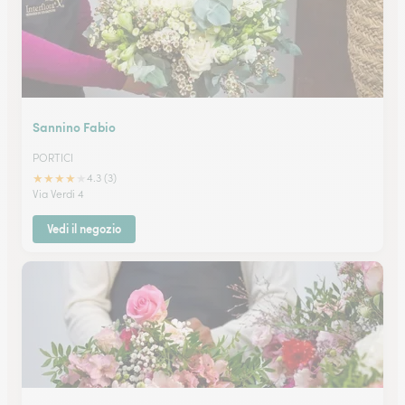
Sannino Fabio
PORTICI
★
★
★
★
★
4.3 (3)
Via Verdi 4
Vedi il negozio