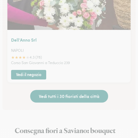
Dell’Anno Srl
NAPOLI
★
★
★
★
★
4.3 (78)
Corso San Giovanni a Teduccio 239
Vedi il negozio
Vedi tutti i 30 fioristi della città
Consegna fiori a Saviano: bouquet