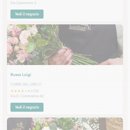
Via Gelsomino 3
Vedi il negozio
Russo Luigi
TORRE DEL GRECO
★
★
★
★
★
4.3 (12)
Via D. Colamarino 62
Vedi il negozio