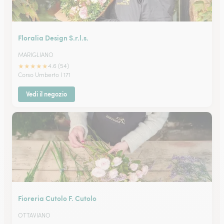
Floralia Design S.r.l.s.
MARIGLIANO
★
★
★
★
★
4.6 (54)
Corso Umberto I 171
Vedi il negozio
Fioreria Cutolo F. Cutolo
OTTAVIANO