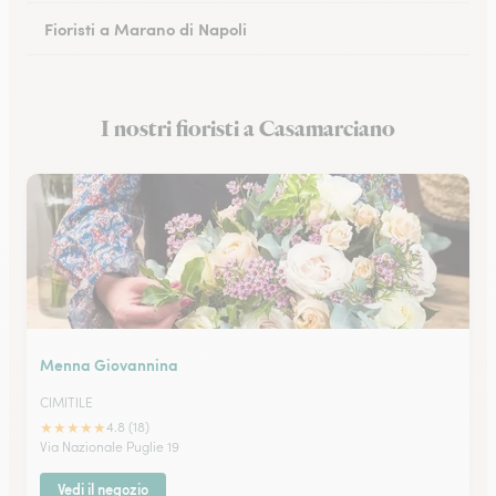
Fioristi a Marano di Napoli
Fioristi a Eboli
I nostri fioristi a Casamarciano
Fioristi a Castellammare di Stabia
Menna Giovannina
CIMITILE
★
★
★
★
★
4.8 (18)
Via Nazionale Puglie 19
Vedi il negozio