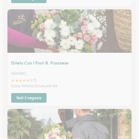
Ditelo Con I Fiori R. Franzese
SAVIANO
★
★
★
★
★
5 (1)
Corso Vittorio Emanuele 68
Vedi il negozio