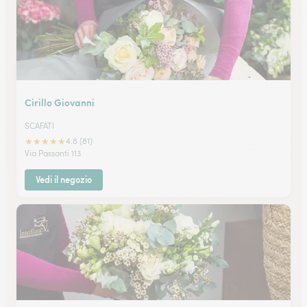
Cirillo Giovanni
SCAFATI
★
★
★
★
★
4.8 (81)
Via Passanti 113
Vedi il negozio