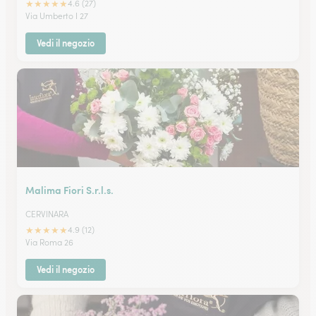
★
★
★
★
★
4.6 (27)
Via Umberto I 27
Vedi il negozio
Malima Fiori S.r.l.s.
CERVINARA
★
★
★
★
★
4.9 (12)
Via Roma 26
Vedi il negozio