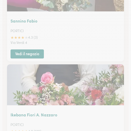
Sannino Fabio
PORTICI
★
★
★
★
★
4.3 (3)
Via Verdi 4
Vedi il negozio
Ikebana Fiori A. Nazzaro
PORTICI