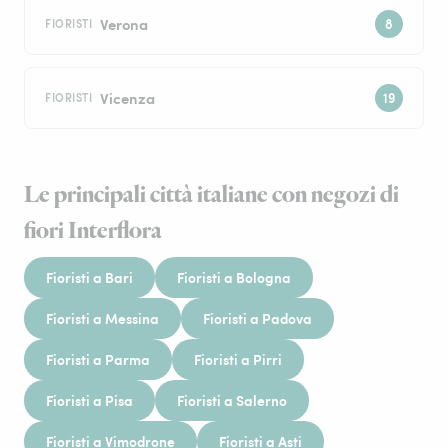
Verona
FIORISTI
Vicenza
FIORISTI
Le principali città italiane con negozi di
fiori Interflora
Fioristi a Bari
Fioristi a Bologna
Fioristi a Messina
Fioristi a Padova
Fioristi a Parma
Fioristi a Pirri
Fioristi a Pisa
Fioristi a Salerno
Fioristi a Vimodrone
Fioristi a Asti