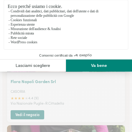
★
★
★
★
★
4.8 (20)
Via San Pietro 2
Vedi il negozio
Flora Napoli Garden Srl
CASORIA
★
★
★
★
★
4.4 (9)
Via Nazionale Puglie-R.Cittadella
Vedi il negozio