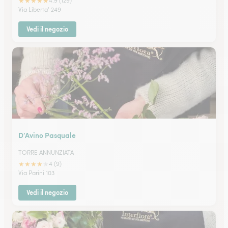
★
★
★
★
★
4.9 (129)
Via Liberta' 249
Vedi il negozio
D’Avino Pasquale
TORRE ANNUNZIATA
★
★
★
★
★
4 (9)
Via Parini 103
Vedi il negozio