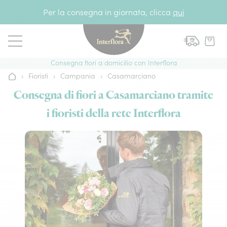
Vai al contenuto
Per la consegna in giornata, clicca
qui
Consegna fiori a domicilio con Interflora
›
Fioristi
›
Campania
›
Casamarciano
Home
Consegna di fiori a Casamarciano tramite
i fioristi della rete Interflora