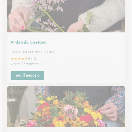
Ambrosio Gaetano
SAN GIUSEPPE VESUVIANO
★
★
★
★
★
5 (11)
Via XX Settembre 57
Vedi il negozio