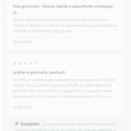
Una garanzia : Veloce rapido e soprattutto consegna
in…
Veloce rapido e soprattutto consegna in giornata! Vivo a
100km di distanza e volevo far sapere a mia madre quanto è
speciale specialmente oggi grazie.
08/03/2026
★
★
★
★
★
ordine in giornata, puntuali
ho fatto un ordine in giornata ed è arrivato puntuale. facile e
veloce. Il bouquet era ancora più bello di quello della foto.
essendo che i fiori variano mi aspettavo un bouquet meno
appariscente. Unica pecca, il confezionamento. Arriva un…
10/05/2026
Trustpilot
Esempio di recensioni dei clienti fornite tramite
Trustpilot.
Visualizza tutte le recensioni del marchio Interflora su