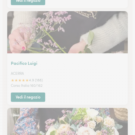
Vedi il negozio
Pacifico Luigi
ACERRA
★
★
★
★
★
4.9 (188)
Corso Italia 160/162
Vedi il negozio