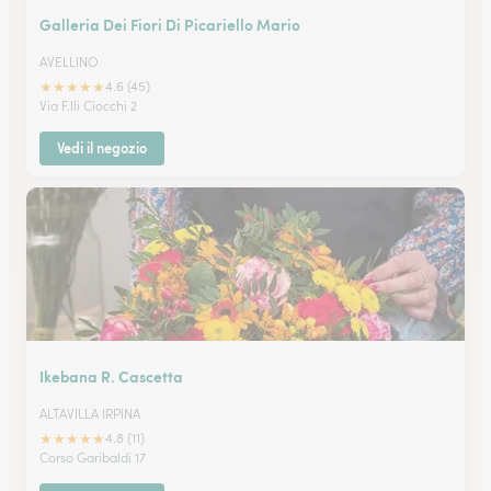
Galleria Dei Fiori Di Picariello Mario
AVELLINO
★
★
★
★
★
4.6 (45)
Via F.lli Ciocchi 2
Vedi il negozio
Ikebana R. Cascetta
ALTAVILLA IRPINA
★
★
★
★
★
4.8 (11)
Corso Garibaldi 17