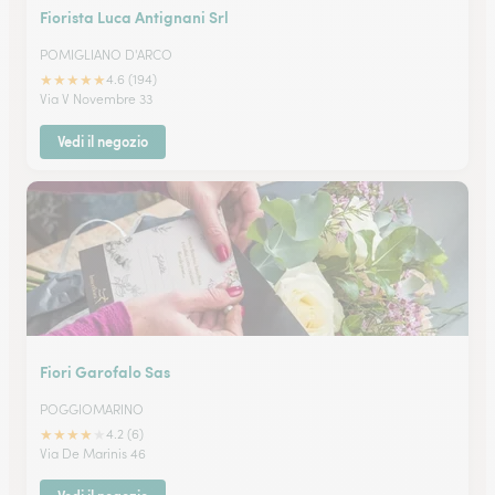
Fiorista Luca Antignani Srl
POMIGLIANO D'ARCO
★
★
★
★
★
4.6 (194)
Via V Novembre 33
Vedi il negozio
Fiori Garofalo Sas
POGGIOMARINO
★
★
★
★
★
4.2 (6)
Via De Marinis 46