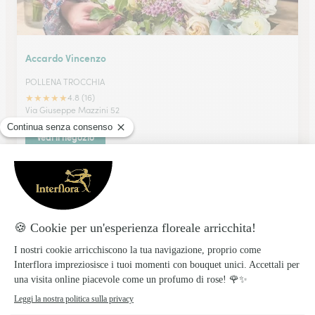
Accardo Vincenzo
POLLENA TROCCHIA
★
★
★
★
★
4.8 (16)
Via Giuseppe Mazzini 52
Vedi il negozio
Orchidea D. Del Basso
SANT'AGATA DE' GOTI