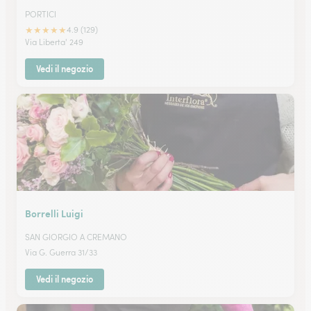
PORTICI
★
★
★
★
★
4.9 (129)
Via Liberta' 249
Vedi il negozio
Borrelli Luigi
SAN GIORGIO A CREMANO
Via G. Guerra 31/33
Vedi il negozio