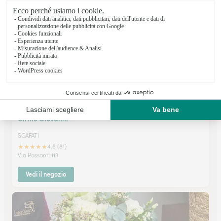
Vedi il negozio
Cirillo Giovanni
SCAFATI
★
★
★
★
★
4.8 (81)
Via Passanti 113
Vedi il negozio