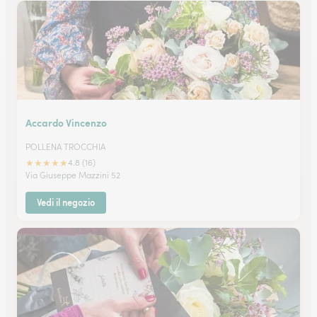
Accardo Vincenzo
POLLENA TROCCHIA
★
★
★
★
★
4.8 (16)
Via Giuseppe Mazzini 52
Vedi il negozio