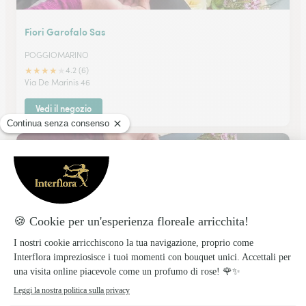
Fiori Garofalo Sas
POGGIOMARINO
★
★
★
★
★
4.2 (6)
Via De Marinis 46
Vedi il negozio
Flora Napoli Garden Srl
CASORIA
★
★
★
★
★
4.4 (9)
Via Nazionale Puglie-R.Cittadella