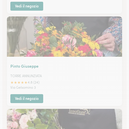
Vedi il negozio
Pinto Giuseppe
TORRE ANNUNZIATA
★
★
★
★
★
4.8 (24)
Via Gelsomino 3
Vedi il negozio