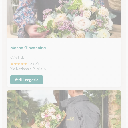
Menna Giovannina
CIMITILE
★
★
★
★
★
4.8 (18)
Via Nazionale Puglie 19
Vedi il negozio