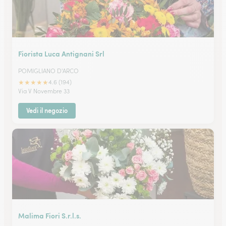
Fiorista Luca Antignani Srl
POMIGLIANO D'ARCO
★
★
★
★
★
4.6 (194)
Via V Novembre 33
Vedi il negozio
Malima Fiori S.r.l.s.