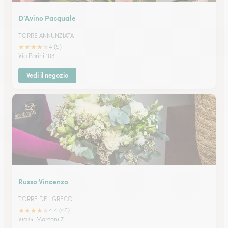
D’Avino Pasquale
TORRE ANNUNZIATA
★
★
★
★
★
4 (9)
Via Parini 103
Vedi il negozio
Russo Vincenzo
TORRE DEL GRECO
★
★
★
★
★
4.4 (46)
Via G. Marconi 7