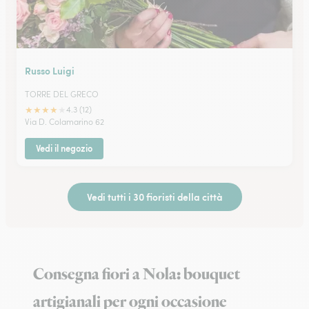
Russo Luigi
TORRE DEL GRECO
★
★
★
★
★
4.3 (12)
Via D. Colamarino 62
Vedi il negozio
Vedi tutti i 30 fioristi della città
Consegna fiori a Nola: bouquet
artigianali per ogni occasione