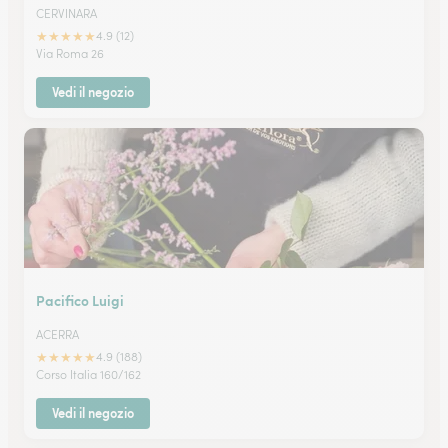
CERVINARA
★
★
★
★
★
4.9 (12)
Via Roma 26
Vedi il negozio
Pacifico Luigi
ACERRA
★
★
★
★
★
4.9 (188)
Corso Italia 160/162
Vedi il negozio