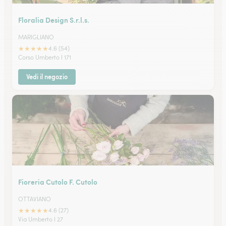
Floralia Design S.r.l.s.
MARIGLIANO
★
★
★
★
★
4.6 (54)
Corso Umberto I 171
Vedi il negozio
Fioreria Cutolo F. Cutolo
OTTAVIANO
★
★
★
★
★
4.6 (27)
Via Umberto I 27