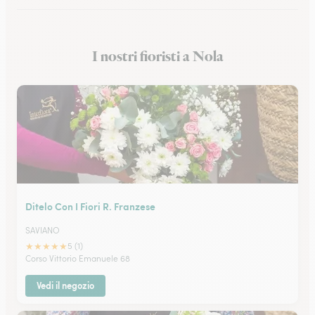
Fioristi a Eboli
I nostri fioristi a Nola
Fioristi a Castellammare di Stabia
Ditelo Con I Fiori R. Franzese
SAVIANO
★
★
★
★
★
5 (1)
Corso Vittorio Emanuele 68
Vedi il negozio