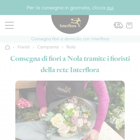
Vai al contenuto
Per la consegna in giornata, clicca
qui
Consegna fiori a domicilio con Interflora
›
Fioristi
›
Campania
›
Nola
Home
Consegna di fiori a Nola tramite i fioristi
della rete Interflora