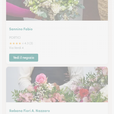
Sannino Fabio
PORTICI
★
★
★
★
★
4.3 (3)
Via Verdi 4
Vedi il negozio
Ikebana Fiori A. Nazzaro