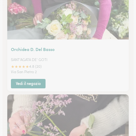
Orchidea D. Del Basso
SANT'AGATA DE' GOTI
★
★
★
★
★
4.8 (20)
Via San Pietro 2
Vedi il negozio