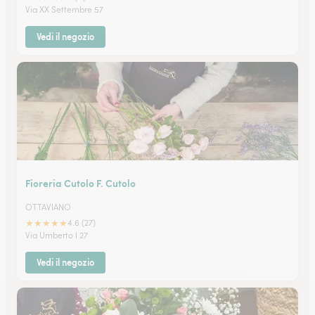
Via XX Settembre 57
Vedi il negozio
Fioreria Cutolo F. Cutolo
OTTAVIANO
★
★
★
★
★
4.6 (27)
Via Umberto I 27
Vedi il negozio