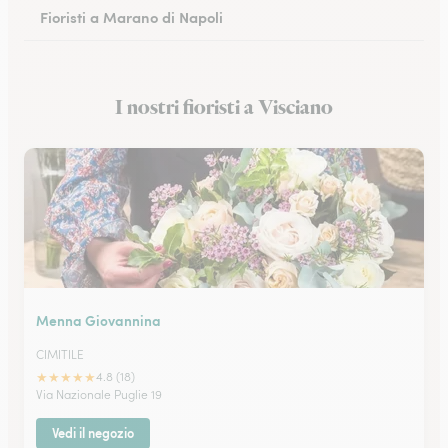
Fioristi a Marano di Napoli
Fioristi a Eboli
I nostri fioristi a Visciano
Fioristi a Castellammare di Stabia
Menna Giovannina
CIMITILE
★
★
★
★
★
4.8 (18)
Via Nazionale Puglie 19
Vedi il negozio