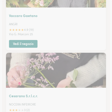
Vaccaro Gaetano
ANGRI
★
★
★
★
★
4.9 (19)
Via G. Marconi 25
Vedi il negozio
Cesarano S.r.l.c.r.
NOCERA INFERIORE
★
★
★
★
★
3 (2)