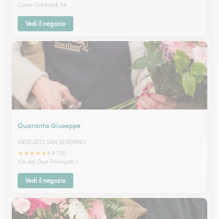
Corso Garibaldi 56
Vedi il negozio
Quaranta Giuseppe
MERCATO SAN SEVERINO
★
★
★
★
★
4.9 (10)
Via dei Due Principati 1
Vedi il negozio