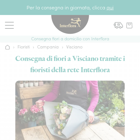
Vai al contenuto
Per la consegna in giornata, clicca
qui
Consegna fiori a domicilio con Interflora
›
Fioristi
›
Campania
›
Visciano
Home
Consegna di fiori a Visciano tramite i
fioristi della rete Interflora