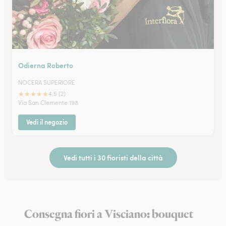
Odierna Roberto
NOCERA SUPERIORE
★
★
★
★
★
4.5 (2)
Via San Clemente 198
Vedi il negozio
Vedi tutti i 30 fioristi della città
Consegna fiori a Visciano: bouquet