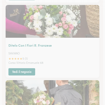
Ditelo Con I Fiori R. Franzese
SAVIANO
★
★
★
★
★
5 (1)
Corso Vittorio Emanuele 68
Vedi il negozio