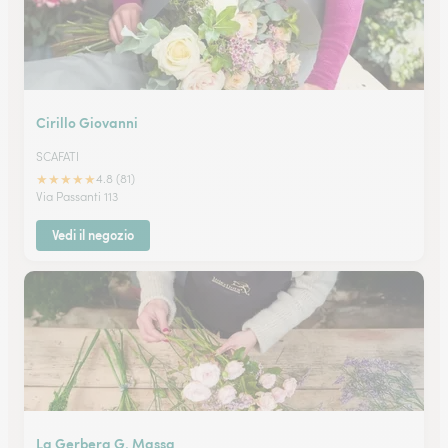
Cirillo Giovanni
SCAFATI
★
★
★
★
★
4.8 (81)
Via Passanti 113
Vedi il negozio
La Gerbera G. Massa