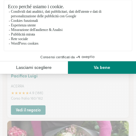
Via L. Guerrasio 10
Vedi il negozio
Pacifico Luigi
ACERRA
★
★
★
★
★
4.9 (188)
Corso Italia 160/162
Vedi il negozio