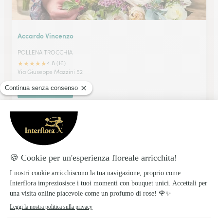
Accardo Vincenzo
POLLENA TROCCHIA
★
★
★
★
★
4.8 (16)
Via Giuseppe Mazzini 52
Vedi il negozio
L’Arte Dei Fiori A. Cesarano & C. Snc
CASTEL SAN GIORGIO