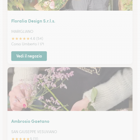
Floralia Design S.r.l.s.
MARIGLIANO
★
★
★
★
★
4.6 (54)
Corso Umberto I 171
Vedi il negozio
Ambrosio Gaetano
SAN GIUSEPPE VESUVIANO
★
★
★
★
★
5 (11)