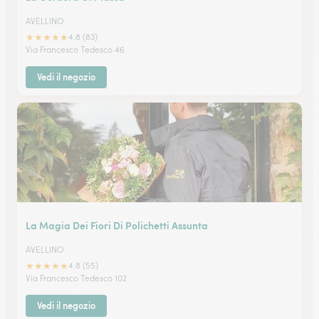
AVELLINO
★
★
★
★
★
4.8 (83)
Via Francesco Tedesco 46
Vedi il negozio
La Magia Dei Fiori Di Polichetti Assunta
AVELLINO
★
★
★
★
★
4.8 (55)
Via Francesco Tedesco 102
Vedi il negozio