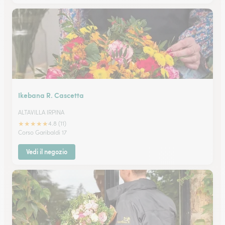
Ikebana R. Cascetta
ALTAVILLA IRPINA
★
★
★
★
★
4.8 (11)
Corso Garibaldi 17
Vedi il negozio