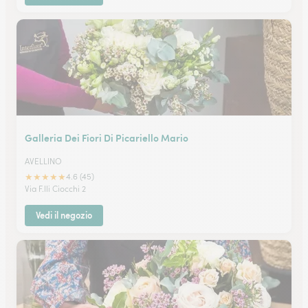
Galleria Dei Fiori Di Picariello Mario
AVELLINO
★
★
★
★
★
4.6 (45)
Via F.lli Ciocchi 2
Vedi il negozio