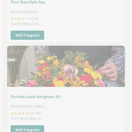
Fiori Garofalo Sas
POGGIOMARINO
★
★
★
★
★
4.2 (6)
Via De Marinis 46
Vedi il negozio
Fiorista Luca Antignani Srl
POMIGLIANO D'ARCO
★
★
★
★
★
4.6 (194)
Via V Novembre 33
Vedi il negozio