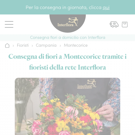
Vai al contenuto
Per la consegna in giornata, clicca
qui
Consegna fiori a domicilio con Interflora
›
Fioristi
›
Campania
›
Montecorice
Home
Consegna di fiori a Montecorice tramite i
fioristi della rete Interflora