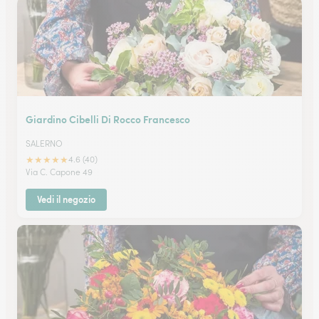
Giardino Cibelli Di Rocco Francesco
SALERNO
★
★
★
★
★
4.6 (40)
Via C. Capone 49
Vedi il negozio