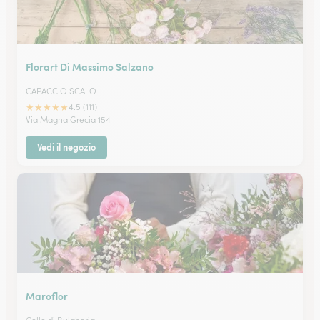
Florart Di Massimo Salzano
CAPACCIO SCALO
★
★
★
★
★
4.5 (111)
Via Magna Grecia 154
Vedi il negozio
Maroflor