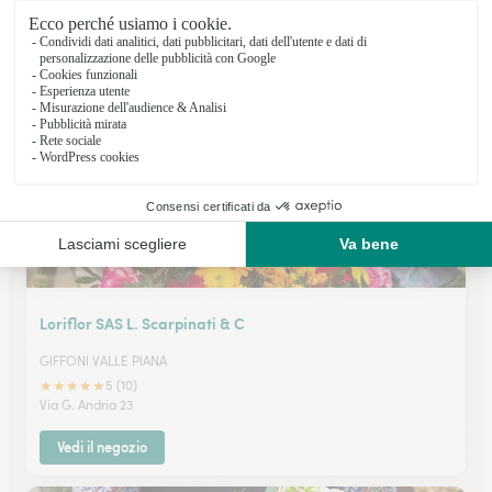
SALERNO
★
★
★
★
★
4.6 (16)
Via A. Mazza 32
Vedi il negozio
Loriflor SAS L. Scarpinati & C
GIFFONI VALLE PIANA
★
★
★
★
★
5 (10)
Via G. Andria 23
Vedi il negozio