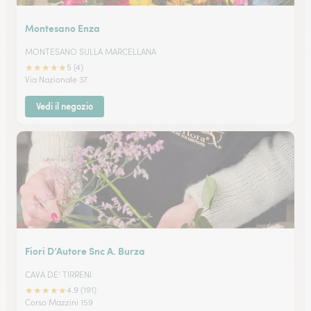
Montesano Enza
MONTESANO SULLA MARCELLANA
★
★
★
★
★
5 (4)
Via Nazionale 37
Vedi il negozio
Fiori D’Autore Snc A. Burza
CAVA DE' TIRRENI
★
★
★
★
★
4.9 (191)
Corso Mazzini 159