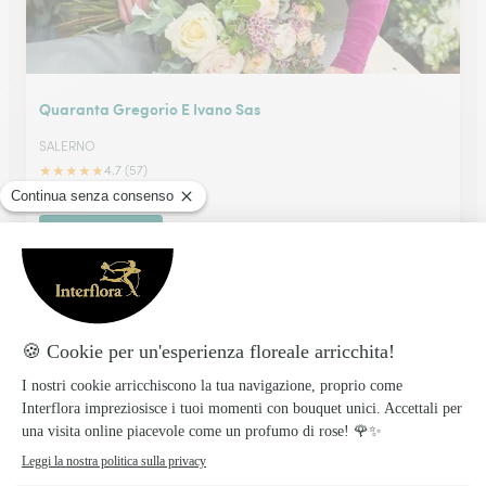
Quaranta Gregorio E Ivano Sas
SALERNO
★
★
★
★
★
4.7 (57)
Via Nizza 89
Vedi il negozio
Pellecchia Massimo