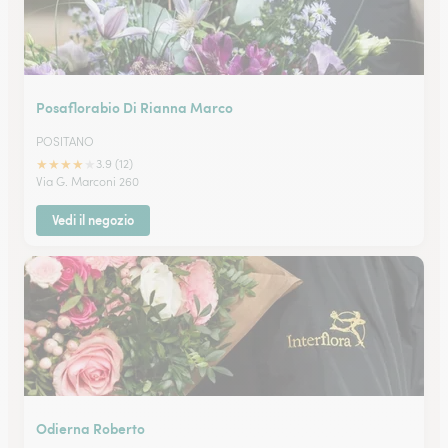
Posaflorabio Di Rianna Marco
POSITANO
★
★
★
★
★
3.9 (12)
Via G. Marconi 260
Vedi il negozio
Odierna Roberto