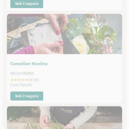
Vedi il negozio
Cancellieri Nicolina
ASCEA MARINA
★
★
★
★
★
4.8 (16)
Corso Elea 80
Vedi il negozio