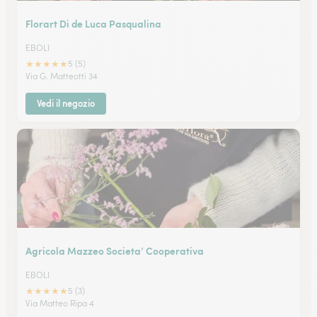
Florart Di de Luca Pasqualina
EBOLI
★
★
★
★
★
5 (5)
Via G. Matteotti 34
Vedi il negozio
Agricola Mazzeo Societa’ Cooperativa
EBOLI
★
★
★
★
★
5 (3)
Via Matteo Ripa 4