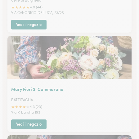
Celle di Bulgheria
★
★
★
★
★
4.8 (44)
VIA CANONICO DE LUCA, 23/25
Vedi il negozio
Mary Fiori S. Cammarano
BATTIPAGLIA
★
★
★
★
★
4.3 (20)
Via P. Baratta 193
Vedi il negozio