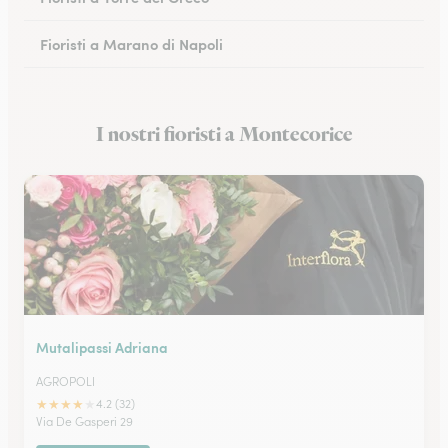
Fioristi a Marano di Napoli
Fioristi a Eboli
I nostri fioristi a Montecorice
Fioristi a Castellammare di Stabia
Mutalipassi Adriana
AGROPOLI
★
★
★
★
★
4.2 (32)
Via De Gasperi 29