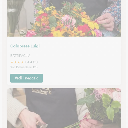
Calabrese Luigi
BATTIPAGLIA
★
★
★
★
★
4.4 (11)
Via Belvedere 125
Vedi il negozio