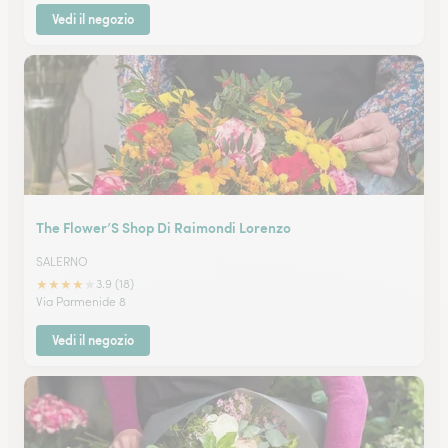
Vedi il negozio
The Flower’S Shop Di Raimondi Lorenzo
SALERNO
★
★
★
★
★
3.9 (18)
Via Parmenide 8
Vedi il negozio