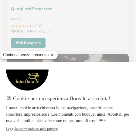
Quaglietti Francesca
Roma
★
★
★
★
★
4.7 (126)
VIA ROCCA IMPERIALE 2
Vedi il negozio
Vivaio Patrizi Roberto
ROMA
★
★
★
★
★
4.9 (23)
VIA CASTEL DI LEVA 251