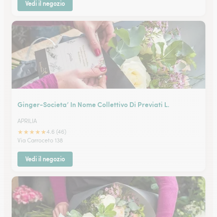
Vedi il negozio
Ginger-Societa’ In Nome Collettivo Di Previati L.
APRILIA
★
★
★
★
★
4.6 (46)
Via Carroceto 138
Vedi il negozio