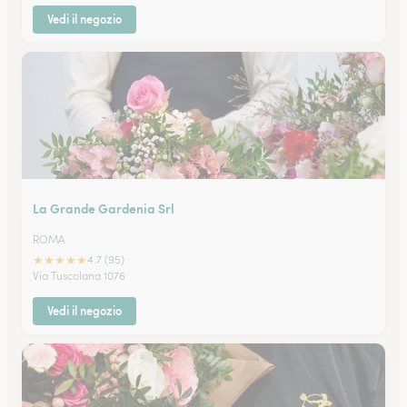
Vedi il negozio
La Grande Gardenia Srl
ROMA
★
★
★
★
★
4.7 (95)
Via Tuscolana 1076
Vedi il negozio