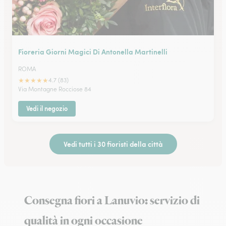
Fioreria Giorni Magici Di Antonella Martinelli
ROMA
★
★
★
★
★
4.7 (83)
Via Montagne Rocciose 84
Vedi il negozio
Vedi tutti i 30 fioristi della città
Consegna fiori a Lanuvio: servizio di
qualità in ogni occasione