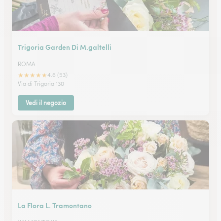
Trigoria Garden Di M.galtelli
ROMA
★
★
★
★
★
4.6 (53)
Via di Trigoria 130
Vedi il negozio
La Flora L. Tramontano