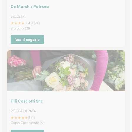
De Marchis Patrizia
VELLETRI
★
★
★
★
★
4.3 (74)
Via Lata 329
Vedi il negozio
F.lli Casciotti Snc
ROCCA DI PAPA
★
★
★
★
★
5 (1)
Corso Costituente 27