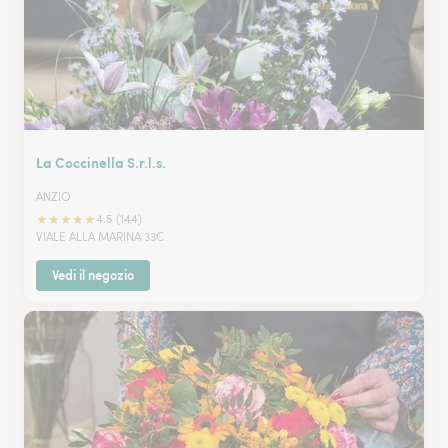
La Coccinella S.r.l.s.
ANZIO
★
★
★
★
★
4.5 (144)
VIALE ALLA MARINA 33C
Vedi il negozio