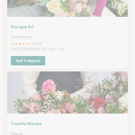
Fiorique Srl
Grottaferrata
★
★
★
★
★
4.5 (212)
PIAZZA VINCENZO BELLINI 1- 2-3
Vedi il negozio
Cosatto Marzia
Frascati