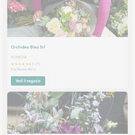
Orchidea Bleu Srl
POMEZIA
★
★
★
★
★
4.5 (71)
Via Roma 98/a
Vedi il negozio