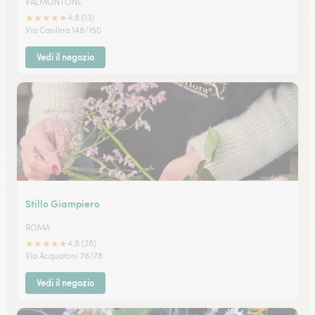
VALMONTONE
★
★
★
★
★
4.8 (13)
Via Casilina 148/150
Vedi il negozio
Stillo Giampiero
ROMA
★
★
★
★
★
4.8 (28)
Via Acquaroni 76/78
Vedi il negozio