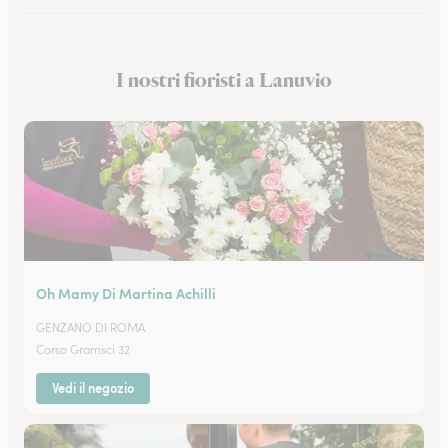
Fioristi a Cassino
I nostri fioristi a Lanuvio
Fioristi a Anzio
Oh Mamy Di Martina Achilli
GENZANO DI ROMA
Corso Gramsci 32
Vedi il negozio