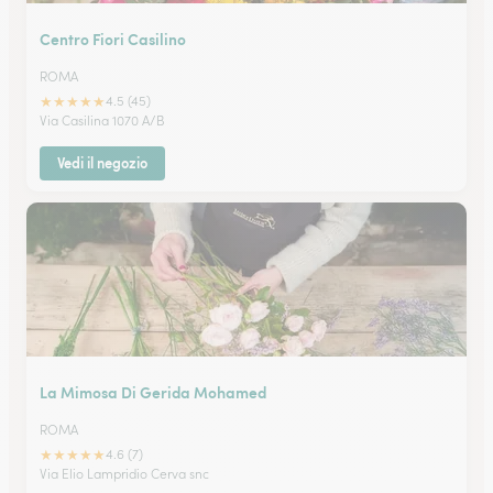
Centro Fiori Casilino
ROMA
★
★
★
★
★
4.5 (45)
Via Casilina 1070 A/B
Vedi il negozio
La Mimosa Di Gerida Mohamed
ROMA
★
★
★
★
★
4.6 (7)
Via Elio Lampridio Cerva snc