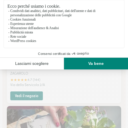
Vedi il negozio
Pasquino Giovanni
ZAGAROLO
★
★
★
★
★
4.7 (144)
Via della Servicola 2/A
Vedi il negozio