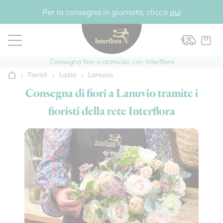
Vai al contenuto
Per la consegna in giornata, clicca
qui
Consegna fiori a domicilio con Interflora
›
Fioristi
›
Lazio
›
Lanuvio
Home
Consegna di fiori a Lanuvio tramite i
fioristi della rete Interflora