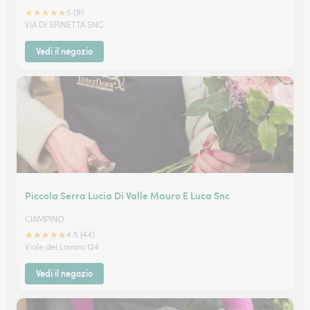
★
★
★
★
★
5 (9)
VIA DI SPINETTA SNC
Vedi il negozio
Piccola Serra Lucia Di Valle Mauro E Luca Snc
CIAMPINO
★
★
★
★
★
4.5 (44)
Viale del Lavoro 124
Vedi il negozio