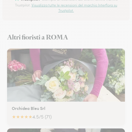
Trustpilot.
Visualizza tutte le recensioni del marchio Interflora su
Trustpilot.
Altri fioristi a ROMA
Orchidea Bleu Srl
★
★
★
★
★
4.5/5 (71)