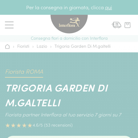
Vai al contenuto
Per la consegna in giornata, clicca
qui
Consegna fiori a domicilio con Interflora
›
Fioristi
›
Lazio
›
Trigoria Garden Di M.galtelli
Home
Fiorista ROMA
TRIGORIA GARDEN DI
M.GALTELLI
Fiorista partner Interflora al tuo servizio 7 giorni su 7
★
★
★
★
★
4.6/5 (53 recensioni)