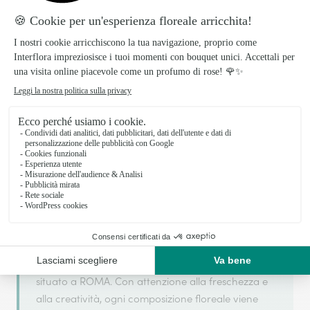
Il tuo fiorista artigiano a ROMA
Trigoria Garden Di M.galtelli si basa sulla sua
partnership con Interflora, rete di trasmissione
floreale di riferimento, per garantirti un servizio di
qualità.
Trigoria Garden Di M.galtelli è un fiorista artigiano
situato a ROMA. Con attenzione alla freschezza e
alla creatività, ogni composizione floreale viene