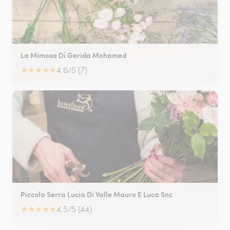
La Mimosa Di Gerida Mohamed
★
★
★
★
★
4.6/5 (7)
Piccola Serra Lucia Di Valle Mauro E Luca Snc
★
★
★
★
★
4.5/5 (44)