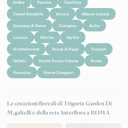
Ardea
Pavona
Cecchina
Castel Gandolfo
Ariccia
Albano Laziale
Genzano di Roma
Ciampino
Acilia
Lanuvio
Marino
Aprilia
Grottaferrata
Rocca di Papa
Frascati
Velletri
Monte Porzio Catone
Roma
Fiumicino
Monte Compatri
Le creazioni floreali di Trigoria Garden Di
M.galtelli e della rete Interflora a ROMA