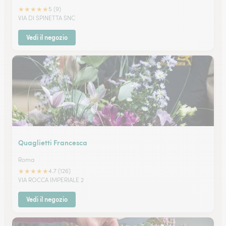
★
★
★
★
★
5 (9)
VIA DI SPINETTA SNC
Vedi il negozio
Quaglietti Francesca
Roma
★
★
★
★
★
4.7 (126)
VIA ROCCA IMPERIALE 2
Vedi il negozio