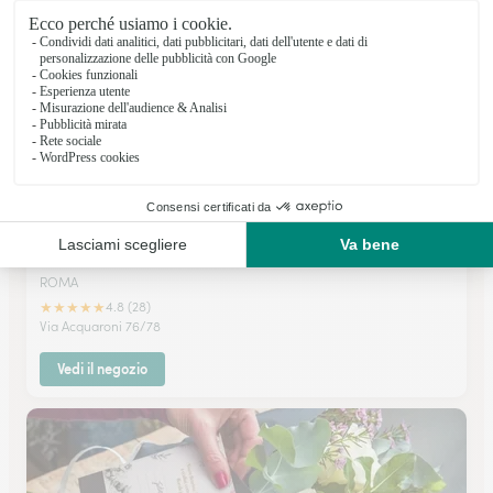
Vedi il negozio
Stillo Giampiero
ROMA
★
★
★
★
★
4.8 (28)
Via Acquaroni 76/78
Vedi il negozio