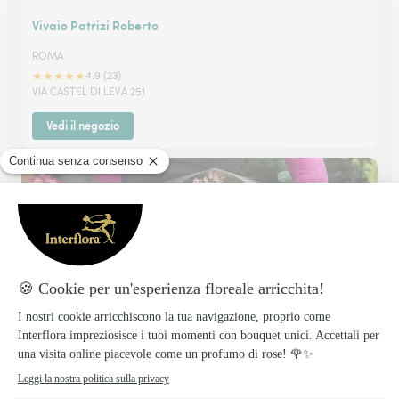
Vivaio Patrizi Roberto
ROMA
★
★
★
★
★
4.9 (23)
VIA CASTEL DI LEVA 251
Vedi il negozio
Orchidea Bleu Srl
POMEZIA
★
★
★
★
★
4.5 (71)
Via Roma 98/a