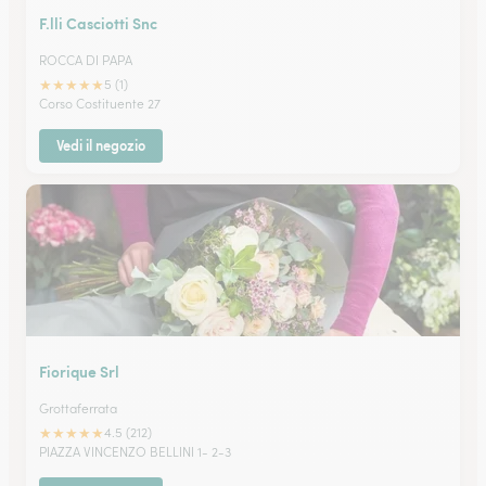
F.lli Casciotti Snc
ROCCA DI PAPA
★
★
★
★
★
5 (1)
Corso Costituente 27
Vedi il negozio
Fiorique Srl
Grottaferrata
★
★
★
★
★
4.5 (212)
PIAZZA VINCENZO BELLINI 1- 2-3