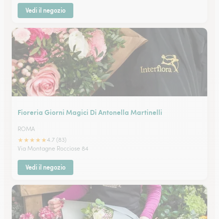
Vedi il negozio
Fioreria Giorni Magici Di Antonella Martinelli
ROMA
★
★
★
★
★
4.7 (83)
Via Montagne Rocciose 84
Vedi il negozio