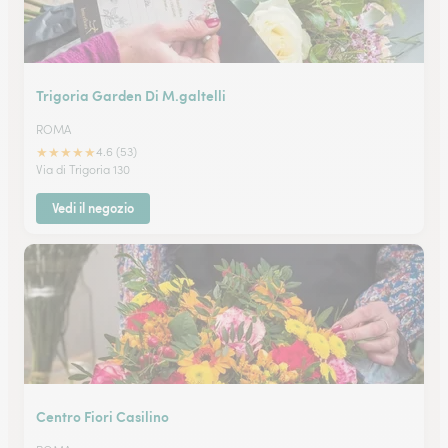
Trigoria Garden Di M.galtelli
ROMA
★
★
★
★
★
4.6 (53)
Via di Trigoria 130
Vedi il negozio
Centro Fiori Casilino