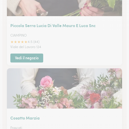
Piccola Serra Lucia Di Valle Mauro E Luca Snc
CIAMPINO
★
★
★
★
★
4.5 (44)
Viale del Lavoro 124
Vedi il negozio
Cosatto Marzia
Frascati