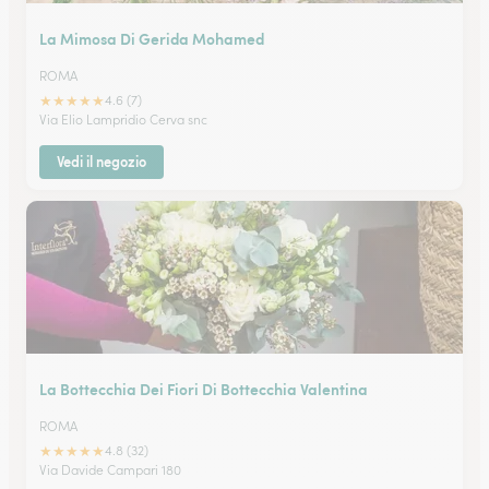
La Mimosa Di Gerida Mohamed
ROMA
★
★
★
★
★
4.6 (7)
Via Elio Lampridio Cerva snc
Vedi il negozio
La Bottecchia Dei Fiori Di Bottecchia Valentina
ROMA
★
★
★
★
★
4.8 (32)
Via Davide Campari 180