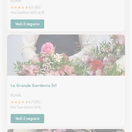
ROMA
★
★
★
★
★
4.5 (45)
Via Casilina 1070 A/B
Vedi il negozio
La Grande Gardenia Srl
ROMA
★
★
★
★
★
4.7 (95)
Via Tuscolana 1076
Vedi il negozio