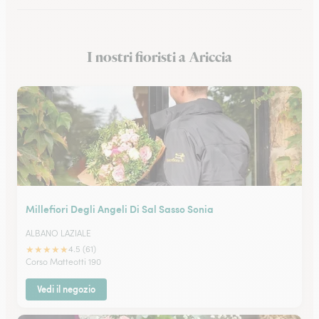
Fioristi a Cassino
I nostri fioristi a Ariccia
Fioristi a Anzio
Millefiori Degli Angeli Di Sal Sasso Sonia
ALBANO LAZIALE
★
★
★
★
★
4.5 (61)
Corso Matteotti 190
Vedi il negozio