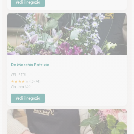
Vedi il negozio
De Marchis Patrizia
VELLETRI
★
★
★
★
★
4.3 (74)
Via Lata 329
Vedi il negozio