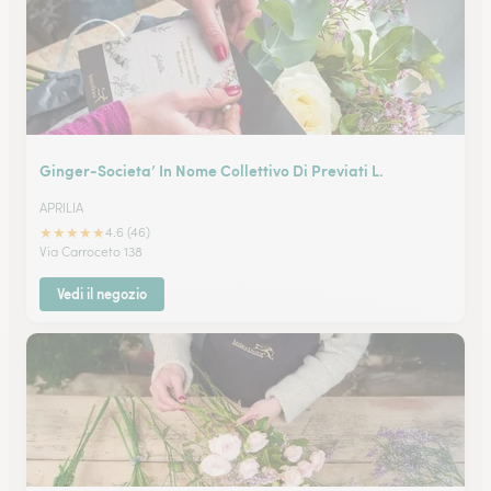
Ginger-Societa’ In Nome Collettivo Di Previati L.
APRILIA
★
★
★
★
★
4.6 (46)
Via Carroceto 138
Vedi il negozio