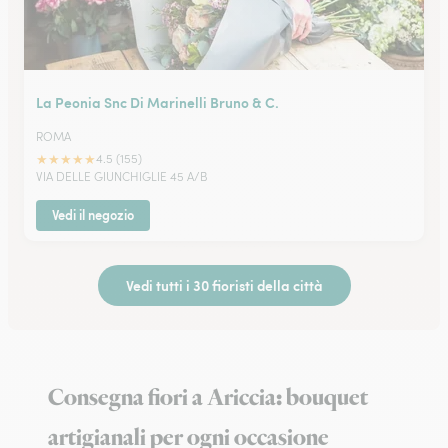
La Peonia Snc Di Marinelli Bruno & C.
ROMA
★
★
★
★
★
4.5 (155)
VIA DELLE GIUNCHIGLIE 45 A/B
Vedi il negozio
Vedi tutti i 30 fioristi della città
Consegna fiori a Ariccia: bouquet
artigianali per ogni occasione