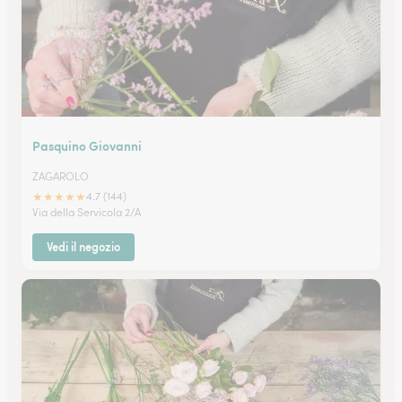
Pasquino Giovanni
ZAGAROLO
★
★
★
★
★
4.7 (144)
Via della Servicola 2/A
Vedi il negozio