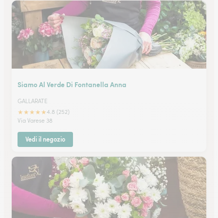
Siamo Al Verde Di Fontanella Anna
GALLARATE
★
★
★
★
★
4.8 (252)
Via Varese 38
Vedi il negozio