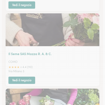
Vedi il negozio
Il Seme SAS Mazza R. A. & C.
COMO
★
★
★
★
★
4.4 (110)
Via Milano 3
Vedi il negozio