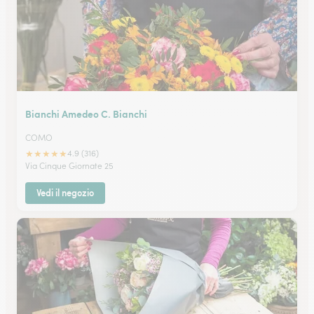
Bianchi Amedeo C. Bianchi
COMO
★
★
★
★
★
4.9 (316)
Via Cinque Giornate 25
Vedi il negozio