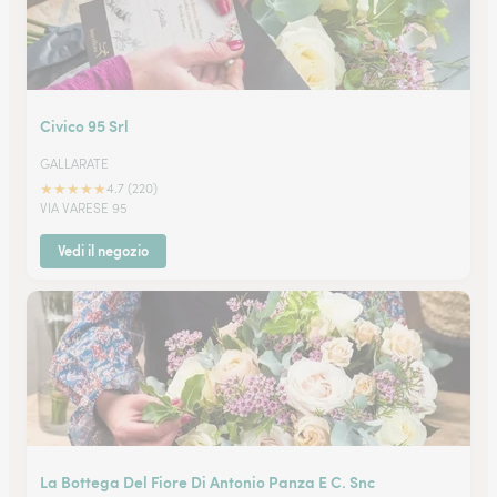
Civico 95 Srl
GALLARATE
★
★
★
★
★
4.7 (220)
VIA VARESE 95
Vedi il negozio
La Bottega Del Fiore Di Antonio Panza E C. Snc