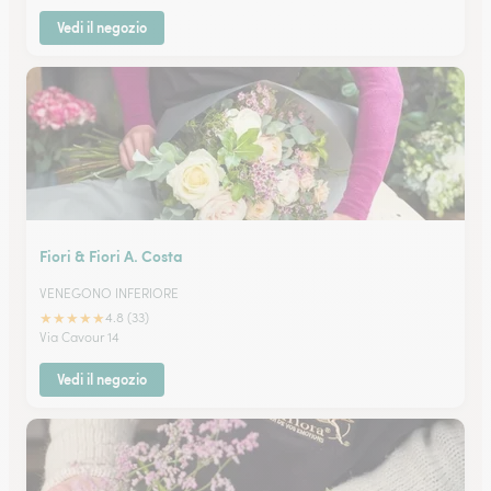
Vedi il negozio
Fiori & Fiori A. Costa
VENEGONO INFERIORE
★
★
★
★
★
4.8 (33)
Via Cavour 14
Vedi il negozio