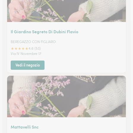
Il Giardino Segreto Di Dubini Flavio
BEREGAZZO CON FIGLIARO
★
★
★
★
★
4.6 (53)
Via IV Novembre 17
Vedi il negozio
Mattavelli Snc