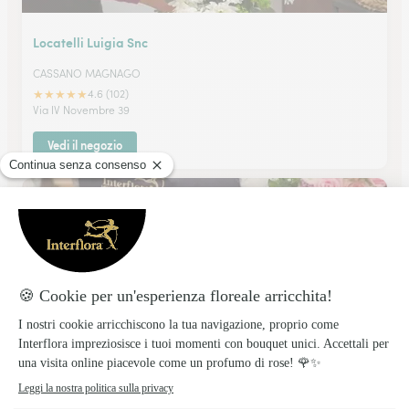
Locatelli Luigia Snc
CASSANO MAGNAGO
★
★
★
★
★
4.6 (102)
Via IV Novembre 39
Vedi il negozio
Dillo Con Un Fiore Snc
GALLARATE
★
★
★
★
★
4.3 (72)
Via Monsignor Schiavini 2