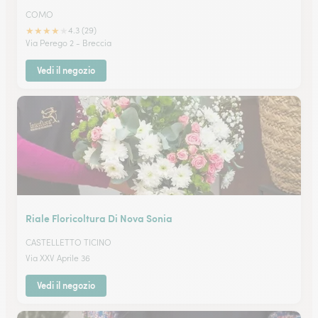
COMO
★
★
★
★
★
4.3 (29)
Via Perego 2 - Breccia
Vedi il negozio
Riale Floricoltura Di Nova Sonia
CASTELLETTO TICINO
Via XXV Aprile 36
Vedi il negozio