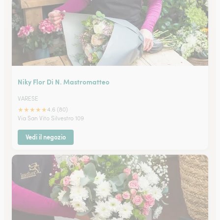
Niky Flor Di N. Mastromatteo
VARESE
★
★
★
★
★
4.6 (80)
Via San Vito Silvestro 109
Vedi il negozio