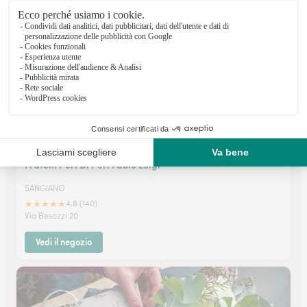
Vedi il negozio
Fratelli Peri Di Peri Fabio Luigi
SANGIANO
★
★
★
★
★
4.8 (140)
Via Besozzi 20
Vedi il negozio