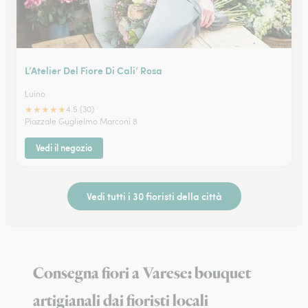
L’Atelier Del Fiore Di Cali’ Rosa
Luino
★
★
★
★
★
4.5 (30)
Piazzale Guglielmo Marconi 8
Vedi il negozio
Vedi tutti i 30 fioristi della città
Consegna fiori a Varese: bouquet
artigianali dai fioristi locali