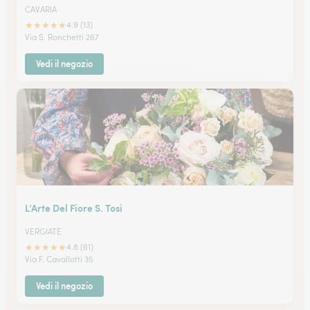
CAVARIA
★
★
★
★
★
4.9 (13)
Via S. Ronchetti 267
Vedi il negozio
L’Arte Del Fiore S. Tosi
VERGIATE
★
★
★
★
★
4.8 (61)
Via F. Cavallotti 35
Vedi il negozio