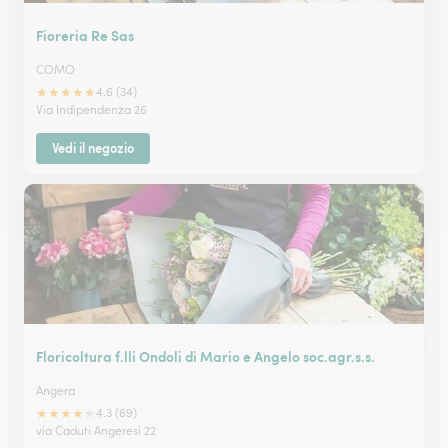
Fioreria Re Sas
COMO
★
★
★
★
★
4.6 (34)
Via Indipendenza 26
Vedi il negozio
Floricoltura f.lli Ondoli di Mario e Angelo soc.agr.s.s.
Angera
★
★
★
★
★
4.3 (69)
via Caduti Angeresi 22