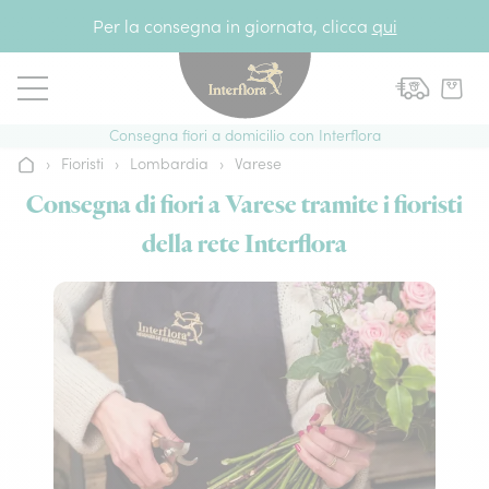
Vai al contenuto
Per la consegna in giornata, clicca
qui
Consegna fiori a domicilio con Interflora
›
Fioristi
›
Lombardia
›
Varese
Home
Consegna di fiori a Varese tramite i fioristi
della rete Interflora