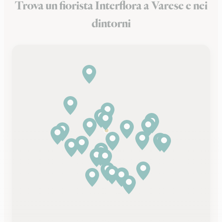
Trova un fiorista Interflora a Varese e nei
dintorni