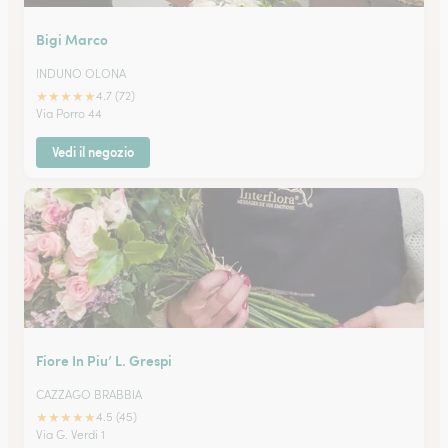
Bigi Marco
INDUNO OLONA
★
★
★
★
★
4.7 (72)
Via Porro 44
Vedi il negozio
Fiore In Piu’ L. Grespi
CAZZAGO BRABBIA
★
★
★
★
★
4.5 (45)
Via G. Verdi 1