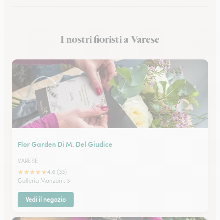
Fioristi a San Donato Milanese
I nostri fioristi a Varese
Fioristi a Monza
Flor Garden Di M. Del Giudice
VARESE
★
★
★
★
★
4.6 (33)
Galleria Manzoni, 3
Vedi il negozio