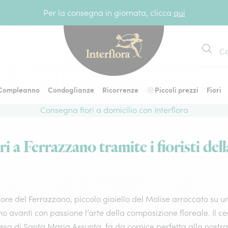
Per la consegna in giornata, clicca
qui
Cerca
Compleanno
Condoglianze
Ricorrenze
Piccoli prezzi
Fiori
Consegna fiori a domicilio con Interflora
i a Ferrazzano tramite i fioristi dell
ore del Ferrazzano, piccolo gioiello del Molise arroccato su un
o avanti con passione l’arte della composizione floreale. Il ce
esa di Santa Maria Assunta, fa da cornice perfetta alla nostra