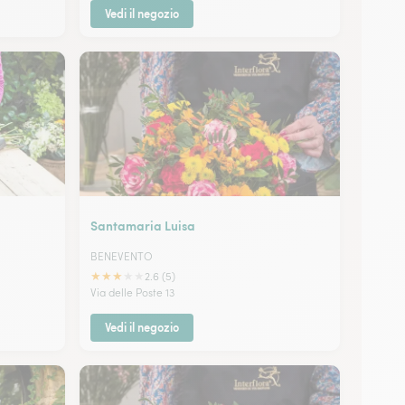
Vedi il negozio
Santamaria Luisa
BENEVENTO
★
★
★
★
★
2.6 (5)
Via delle Poste 13
Vedi il negozio