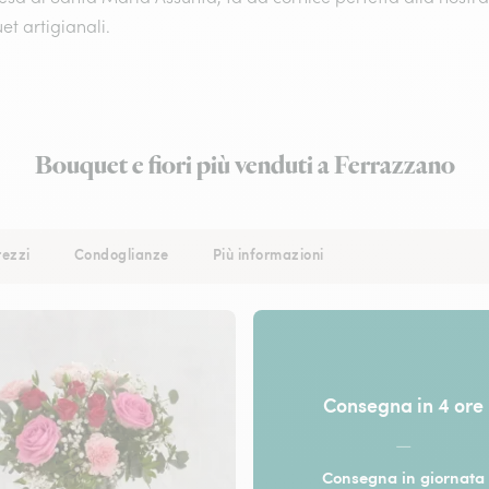
t artigianali.
Bouquet e fiori più venduti a Ferrazzano
rezzi
Condoglianze
Più informazioni
Consegna in 4 ore
—
Consegna in giornata