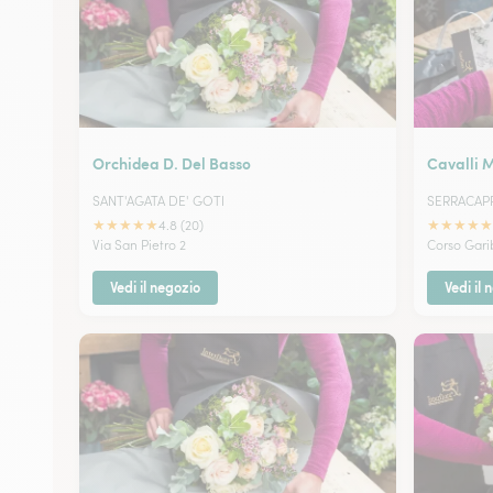
Orchidea D. Del Basso
Cavalli 
SANT'AGATA DE' GOTI
SERRACAP
★
★
★
★
★
★
★
★
★
★
4.8 (20)
Via San Pietro 2
Corso Gari
Vedi il negozio
Vedi il 