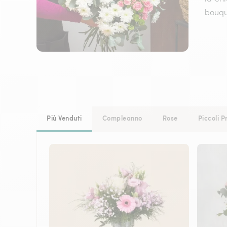
bouque
Più Venduti
Compleanno
Rose
Piccoli P