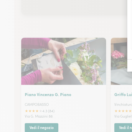
Piano Vincenzo G. Piano
Griffo Lu
CAMPOBASSO
Vinchiatur
★
★
★
★
★
★
★
★
★
★
4.3 (84)
Via G. Mazzini 86
Via Guglie
Vedi il negozio
Vedi il 