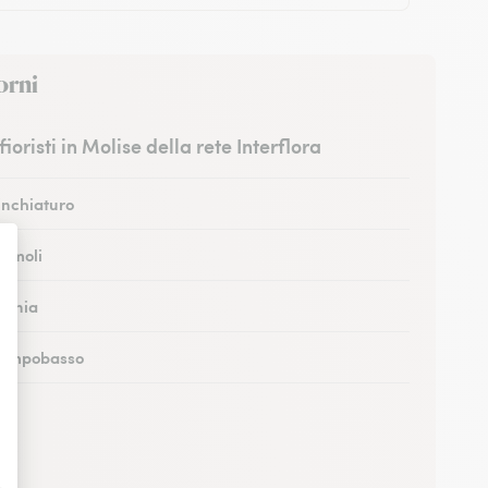
orni
 fioristi in Molise della rete Interflora
Vinchiaturo
Termoli
sernia
 Campobasso