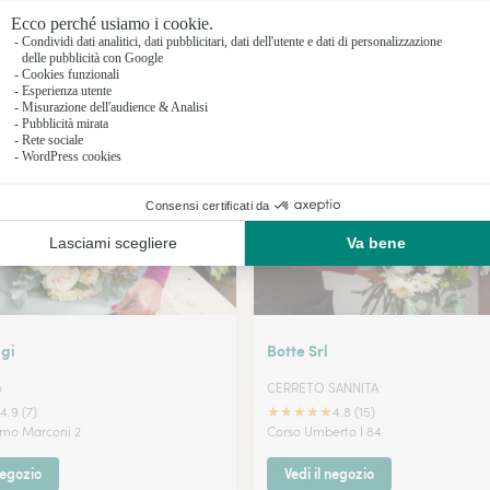
I nostri fioristi a Ferrazzano
igi
Botte Srl
o
CERRETO SANNITA
★
★
★
★
★
4.9 (7)
4.8 (15)
lmo Marconi 2
Corso Umberto I 84
negozio
Vedi il negozio