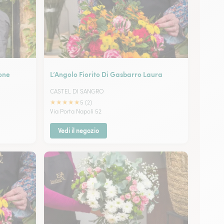
mone
L’Angolo Fiorito Di Gasbarro Laura
CASTEL DI SANGRO
★
★
★
★
★
5 (2)
Via Porta Napoli 52
Vedi il negozio