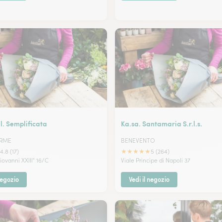
.l. Semplificata
Ka.sa. Santamaria S.r.l.s.
ERME
BENEVENTO
★
★
★
★
★
4.8 (17)
5 (264)
ovanni XXIII° 16/C
Viale Principe di Napoli 37
negozio
Vedi il negozio