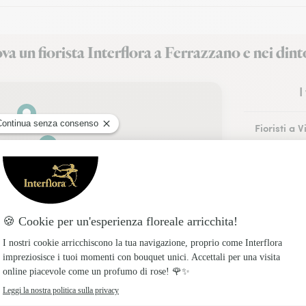
va un fiorista Interflora a Ferrazzano e nei dint
I
Fioristi a 
Fioristi a 
Fioristi a I
Fioristi a