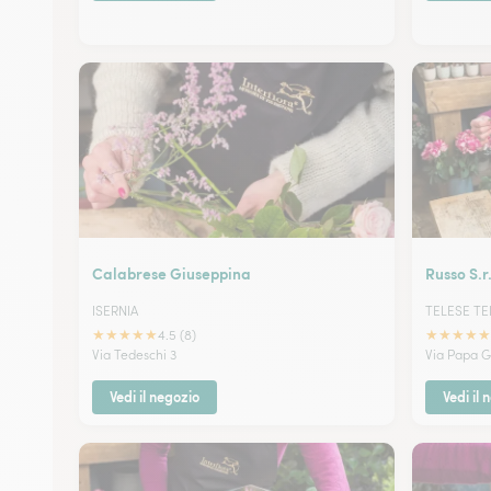
Calabrese Giuseppina
Russo S.r
ISERNIA
TELESE T
★
★
★
★
★
★
★
★
★
★
4.5 (8)
Via Tedeschi 3
Via Papa Gi
Vedi il negozio
Vedi il 