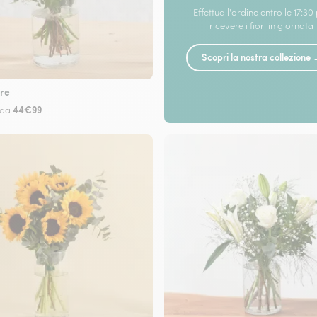
Effettua l'ordine entro le 17:30
ricevere i fiori in giornata
Scopri la nostra collezione
re
44€99
 da