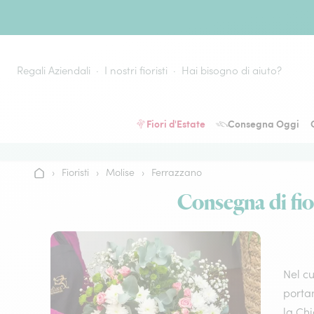
Vai al contenuto
Regali Aziendali
I nostri fioristi
Hai bisogno di aiuto?
Fiori d'Estate
Consegna Oggi
›
Fioristi
›
Molise
›
Ferrazzano
Home
Consegna di fior
Nel cu
portan
la Chi