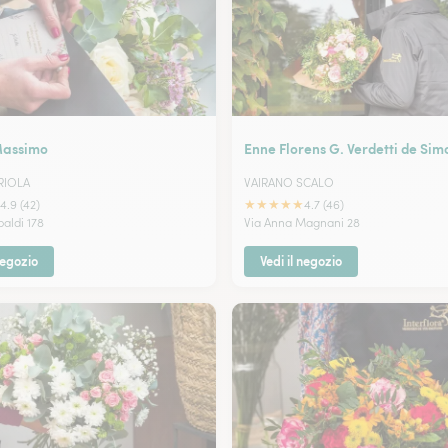
Massimo
Enne Florens G. Verdetti de Si
RIOLA
VAIRANO SCALO
★
★
★
★
★
4.9 (42)
4.7 (46)
baldi 178
Via Anna Magnani 28
negozio
Vedi il negozio