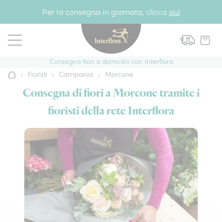
Vai al contenuto
Per la consegna in giornata, clicca
qui
Consegna fiori a domicilio con Interflora
›
Fioristi
›
Campania
›
Morcone
Home
Consegna di fiori a Morcone tramite i
fioristi della rete Interflora