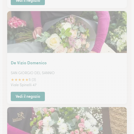
Vedi il negozio
De Vizio Domenico
SAN GIORGIO DEL SANNIO
★
★
★
★
★
5 (3)
Viale Spinelli 47
Vedi il negozio