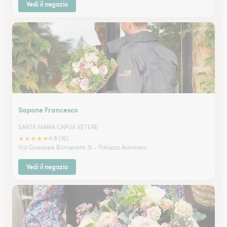
Vedi il negozio
Sapone Francesco
SANTA MARIA CAPUA VETERE
★
★
★
★
★
4.8 (16)
Via Giuseppe Bonaparte 31 - Palazzo Aversano
Vedi il negozio