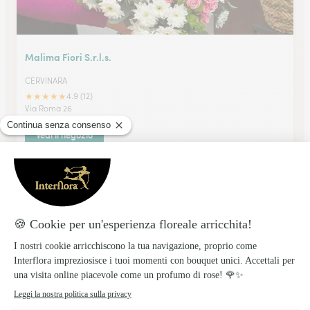
Malima Fiori S.r.l.s.
CERVINARA
★
★
★
★
★
4.9 (12)
Via Roma 26
Vedi il negozio
Ikebana R. Cascetta
ALTAVILLA IRPINA