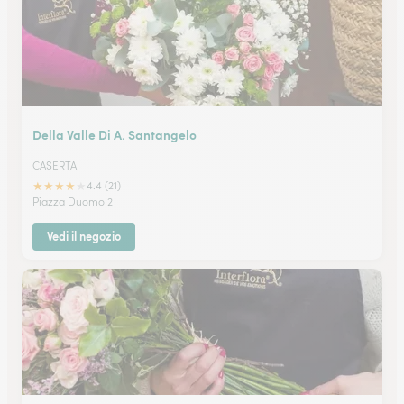
Della Valle Di A. Santangelo
CASERTA
★
★
★
★
★
4.4 (21)
Piazza Duomo 2
Vedi il negozio