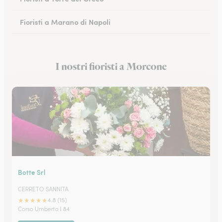
Fioristi a Marano di Napoli
Fioristi a Eboli
I nostri fioristi a Morcone
Fioristi a Castellammare di Stabia
Botte Srl
CERRETO SANNITA
★
★
★
★
★
4.8 (15)
Corso Umberto I 84