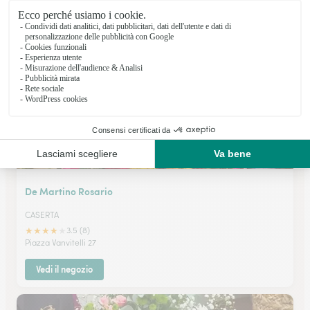
★
★
★
★
★
4.8 (11)
Corso Garibaldi 17
Vedi il negozio
De Martino Rosario
CASERTA
★
★
★
★
★
3.5 (8)
Piazza Vanvitelli 27
Vedi il negozio