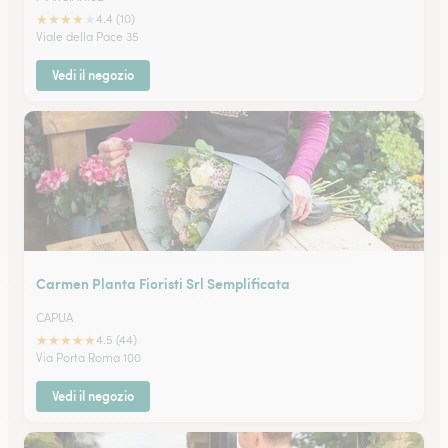
★
★
★
★
★
4.4 (10)
Viale della Pace 35
Vedi il negozio
Carmen Planta Fioristi Srl Semplificata
CAPUA
★
★
★
★
★
4.5 (44)
Via Porta Roma 100
Vedi il negozio