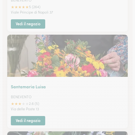
BENEVENTO
★
★
★
★
★
5 (264)
Viale Principe di Napoli 37
Vedi il negozio
Santamaria Luisa
BENEVENTO
★
★
★
★
★
2.6 (5)
Via delle Poste 13
Vedi il negozio