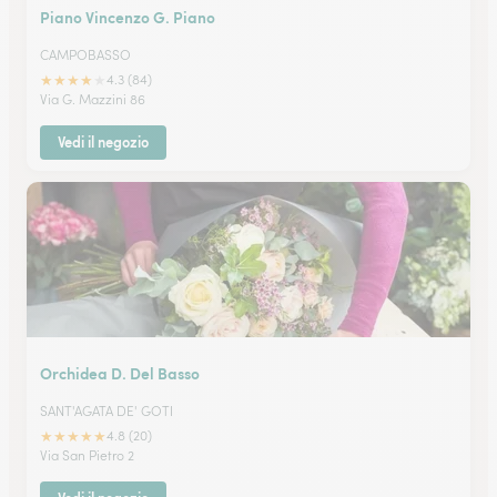
Piano Vincenzo G. Piano
CAMPOBASSO
★
★
★
★
★
4.3 (84)
Via G. Mazzini 86
Vedi il negozio
Orchidea D. Del Basso
SANT'AGATA DE' GOTI
★
★
★
★
★
4.8 (20)
Via San Pietro 2