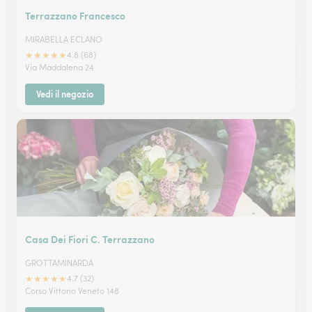
Terrazzano Francesco
MIRABELLA ECLANO
★
★
★
★
★
4.8 (68)
Via Maddalena 24
Vedi il negozio
Casa Dei Fiori C. Terrazzano
GROTTAMINARDA
★
★
★
★
★
4.7 (32)
Corso Vittorio Veneto 148