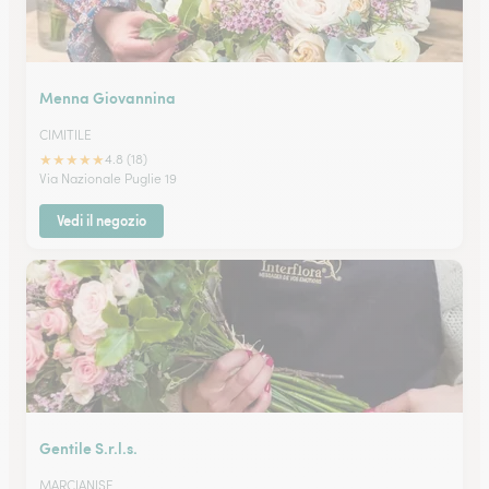
Menna Giovannina
CIMITILE
★
★
★
★
★
4.8 (18)
Via Nazionale Puglie 19
Vedi il negozio
Gentile S.r.l.s.
MARCIANISE