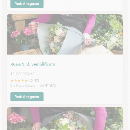
Vedi il negozio
Russo S.r.l. Semplificata
TELESE TERME
★
★
★
★
★
4.8 (17)
Via Papa Giovanni XXIII° 16/C
Vedi il negozio