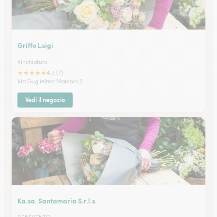
Griffo Luigi
Vinchiaturo
★
★
★
★
★
4.9 (7)
Via Guglielmo Marconi 2
Vedi il negozio
Ka.sa. Santamaria S.r.l.s.