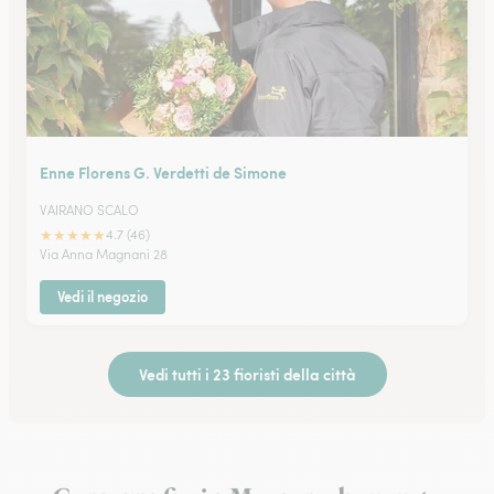
Enne Florens G. Verdetti de Simone
VAIRANO SCALO
★
★
★
★
★
4.7 (46)
Via Anna Magnani 28
Vedi il negozio
Vedi tutti i 23 fioristi della città