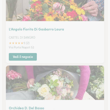
L’Angolo Fiorito Di Gasbarro Laura
CASTEL DI SANGRO
★
★
★
★
★
5 (2)
Via Porta Napoli 52
Vedi il negozio
Orchidea D. Del Basso