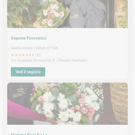
Sapone Francesco
SANTA MARIA CAPUA VETERE
★
★
★
★
★
4.8 (16)
Via Giuseppe Bonaparte 31 - Palazzo Aversano
Vedi il negozio
Malima Fiori S.r.l.s.