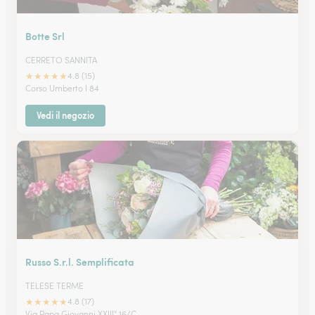
Botte Srl
CERRETO SANNITA
★
★
★
★
★
4.8 (15)
Corso Umberto I 84
Vedi il negozio
Russo S.r.l. Semplificata
TELESE TERME
★
★
★
★
★
4.8 (17)
Via Papa Giovanni XXIII° 16/C