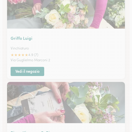
Griffo Luigi
Vinchiaturo
★
★
★
★
★
4.9 (7)
Via Guglielmo Marconi 2
Vedi il negozio