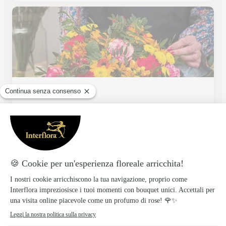
Santamaria Luisa
BENEVENTO
★
★
★
★
★
2.6 (5)
Via delle Poste 13
Vedi il negozio