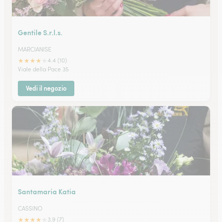
Gentile S.r.l.s.
MARCIANISE
★
★
★
★
★
4.4 (10)
Viale della Pace 35
Vedi il negozio
Santamaria Katia
CASSINO
★
★
★
★
★
3.9 (7)