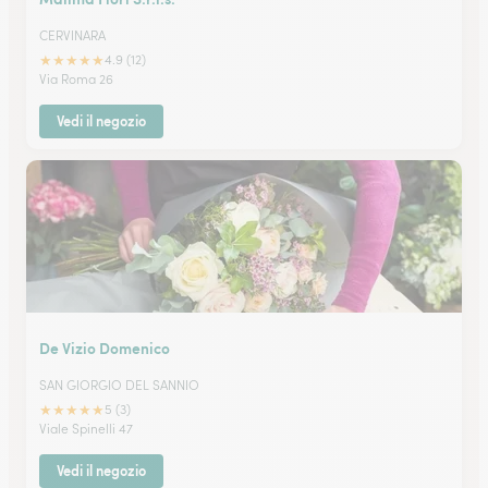
CERVINARA
★
★
★
★
★
4.9 (12)
Via Roma 26
Vedi il negozio
De Vizio Domenico
SAN GIORGIO DEL SANNIO
★
★
★
★
★
5 (3)
Viale Spinelli 47
Vedi il negozio