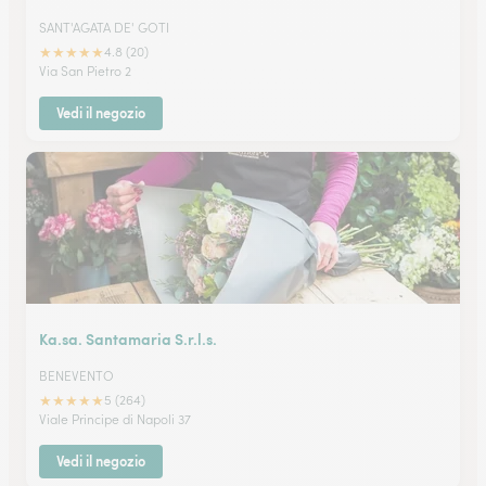
SANT'AGATA DE' GOTI
★
★
★
★
★
4.8 (20)
Via San Pietro 2
Vedi il negozio
Ka.sa. Santamaria S.r.l.s.
BENEVENTO
★
★
★
★
★
5 (264)
Viale Principe di Napoli 37
Vedi il negozio