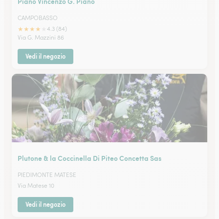
Piano Vincenzo G. Piano
CAMPOBASSO
★
★
★
★
★
4.3 (84)
Via G. Mazzini 86
Vedi il negozio
Plutone & la Coccinella Di Piteo Concetta Sas
PIEDIMONTE MATESE
Via Matese 10
Vedi il negozio