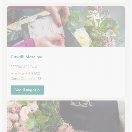
Cavalli Massimo
SERRACAPRIOLA
★
★
★
★
★
4.9 (42)
Corso Garibaldi 178
Vedi il negozio