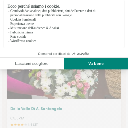
De Martino Rosario
CASERTA
★
★
★
★
★
3.5 (8)
Piazza Vanvitelli 27
Vedi il negozio
Della Valle Di A. Santangelo
CASERTA
★
★
★
★
★
4.4 (21)