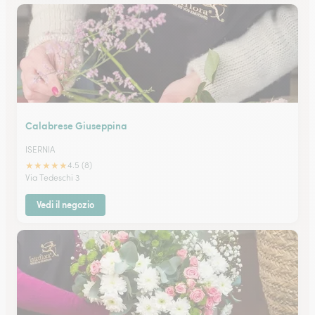
Calabrese Giuseppina
ISERNIA
★
★
★
★
★
4.5 (8)
Via Tedeschi 3
Vedi il negozio