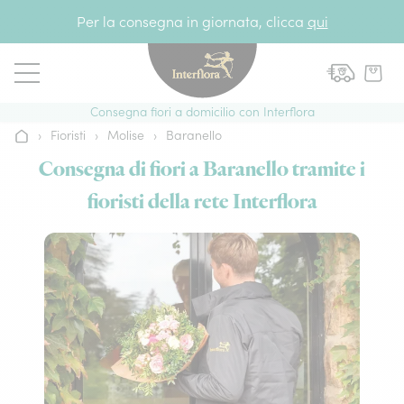
Vai al contenuto
Per la consegna in giornata, clicca
qui
Consegna fiori a domicilio con Interflora
›
Fioristi
›
Molise
›
Baranello
Home
Consegna di fiori a Baranello tramite i
fioristi della rete Interflora