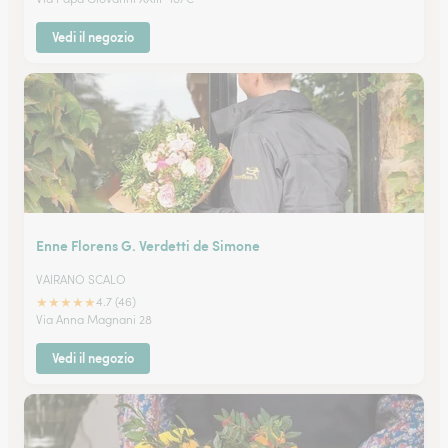
Vedi il negozio
Enne Florens G. Verdetti de Simone
VAIRANO SCALO
★
★
★
★
★
4.7 (46)
Via Anna Magnani 28
Vedi il negozio