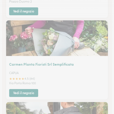
Piazza Duomo 2
Vedi il negozio
Carmen Planta Fioristi Srl Semplificata
CAPUA
★
★
★
★
★
4.5 (44)
Via Porta Roma 100
Vedi il negozio