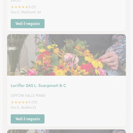
EBOLI
★
★
★
★
★
5 (5)
Via G. Matteotti 34
Vedi il negozio
Loriflor SAS L. Scarpinati & C
GIFFONI VALLE PIANA
★
★
★
★
★
5 (10)
Via G. Andria 23
Vedi il negozio