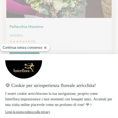
Pellecchia Massimo
SALERNO
★
★
★
★
★
4.6 (16)
Via A. Mazza 32
Vedi il negozio
Fiori D’Autore Snc A. Burza