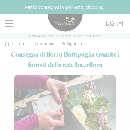
Vai al contenuto
Per la consegna in giornata, clicca
qui
Consegna fiori a domicilio con Interflora
›
Fioristi
›
Campania
›
Battipaglia
Home
Consegna di fiori a Battipaglia tramite i
fioristi della rete Interflora