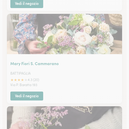
Vedi il negozio
Mary Fiori S. Cammarano
BATTIPAGLIA
★
★
★
★
★
4.3 (20)
Via P. Baratta 193
Vedi il negozio