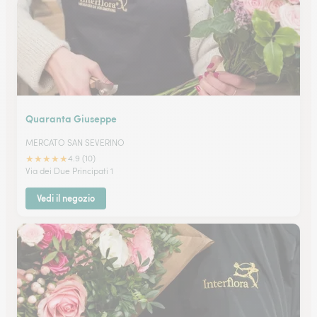
Quaranta Giuseppe
MERCATO SAN SEVERINO
★
★
★
★
★
4.9 (10)
Via dei Due Principati 1
Vedi il negozio