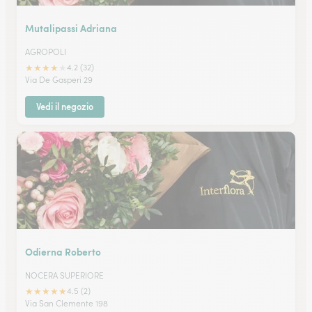
Mutalipassi Adriana
AGROPOLI
★
★
★
★
★
4.2 (32)
Via De Gasperi 29
Vedi il negozio
Odierna Roberto
NOCERA SUPERIORE
★
★
★
★
★
4.5 (2)
Via San Clemente 198