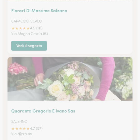
Florart Di Massimo Salzano
CAPACCIO SCALO
★
★
★
★
★
4.5 (111)
Via Magna Grecia 154
Vedi il negozio
Quaranta Gregorio E Ivano Sas
SALERNO
★
★
★
★
★
4.7 (57)
Via Nizza 89