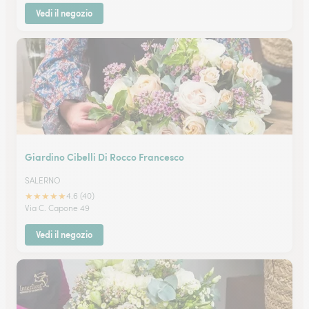
Vedi il negozio
Giardino Cibelli Di Rocco Francesco
SALERNO
★
★
★
★
★
4.6 (40)
Via C. Capone 49
Vedi il negozio