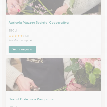
Agricola Mazzeo Societa’ Cooperativa
EBOLI
★
★
★
★
★
5 (3)
Via Matteo Ripa 4
Vedi il negozio
Florart Di de Luca Pasqualina