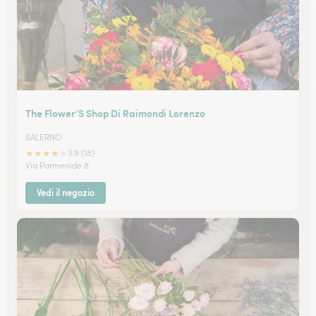
The Flower’S Shop Di Raimondi Lorenzo
SALERNO
★
★
★
★
★
3.9 (18)
Via Parmenide 8
Vedi il negozio