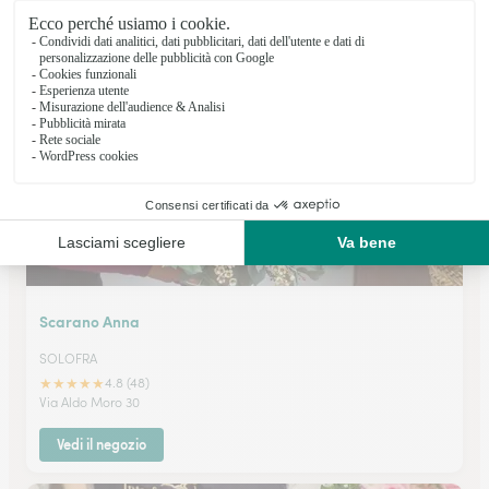
CAVA DE' TIRRENI
★
★
★
★
★
4.9 (191)
Corso Mazzini 159
Vedi il negozio
Scarano Anna
SOLOFRA
★
★
★
★
★
4.8 (48)
Via Aldo Moro 30
Vedi il negozio