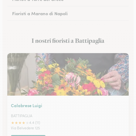
Fioristi a Marano di Napoli
Fioristi a Eboli
I nostri fioristi a Battipaglia
Fioristi a Castellammare di Stabia
Calabrese Luigi
BATTIPAGLIA
★
★
★
★
★
4.4 (11)
Via Belvedere 125