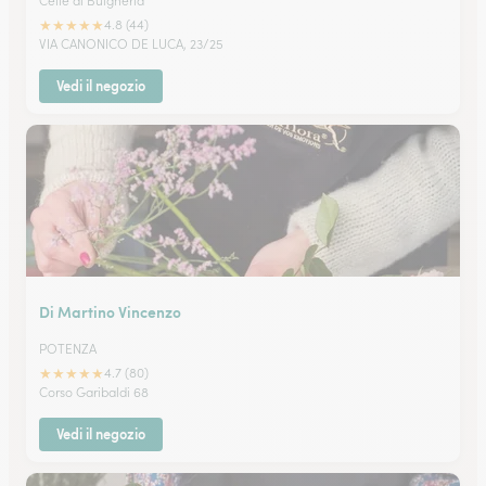
Celle di Bulgheria
★
★
★
★
★
4.8 (44)
VIA CANONICO DE LUCA, 23/25
Vedi il negozio
Di Martino Vincenzo
POTENZA
★
★
★
★
★
4.7 (80)
Corso Garibaldi 68
Vedi il negozio