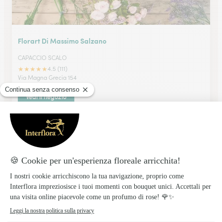
Florart Di Massimo Salzano
CAPACCIO SCALO
★
★
★
★
★
4.5 (111)
Via Magna Grecia 154
Vedi il negozio
Florart Di de Luca Pasqualina
EBOLI