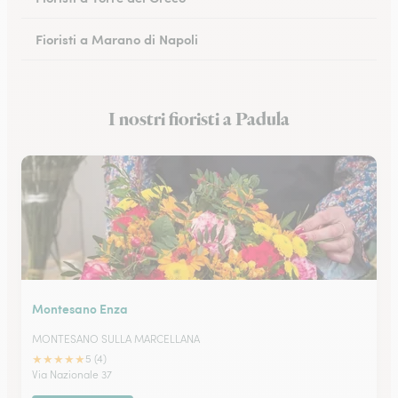
Fioristi a Marano di Napoli
Fioristi a Eboli
I nostri fioristi a Padula
Fioristi a Castellammare di Stabia
Montesano Enza
MONTESANO SULLA MARCELLANA
★
★
★
★
★
5 (4)
Via Nazionale 37