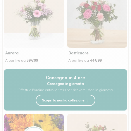
Aurora
Batticuore
39€99
44€99
A partire da
A partire da
Consegna in 4 ore
Consegna in giornata
Effettua l'ordine entro le 17:30 per ricevere i fiori in giornata
Scopri la nostra collezione →