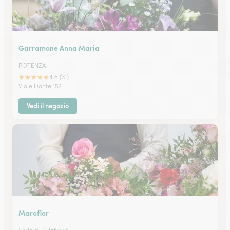
Garramone Anna Maria
POTENZA
★
★
★
★
★
4.6 (31)
Viale Dante 152
Vedi il negozio
Maroflor