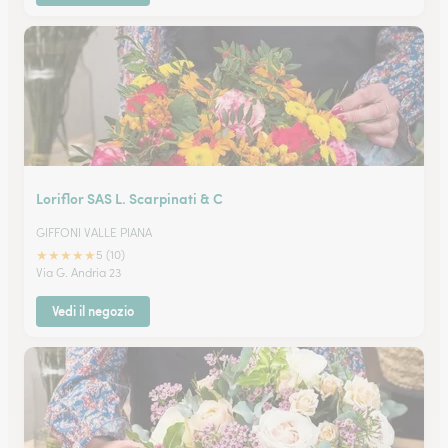
Loriflor SAS L. Scarpinati & C
GIFFONI VALLE PIANA
★
★
★
★
★
5 (10)
Via G. Andria 23
Vedi il negozio