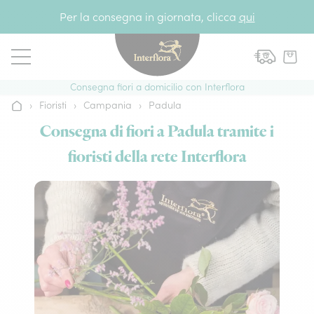
Vai al contenuto
Per la consegna in giornata, clicca
qui
Consegna fiori a domicilio con Interflora
›
Fioristi
›
Campania
›
Padula
Home
Consegna di fiori a Padula tramite i
fioristi della rete Interflora