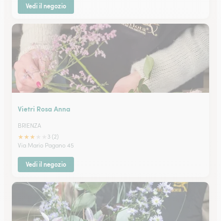
Vedi il negozio
Vietri Rosa Anna
BRIENZA
★
★
★
★
★
3 (2)
Via Mario Pagano 45
Vedi il negozio