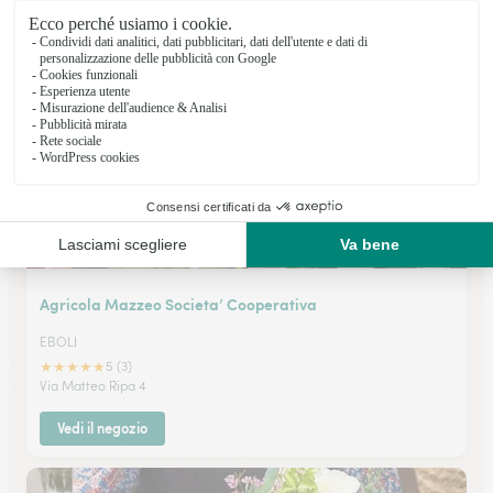
★
★
★
★
★
5 (5)
Via G. Matteotti 34
Vedi il negozio
Agricola Mazzeo Societa’ Cooperativa
EBOLI
★
★
★
★
★
5 (3)
Via Matteo Ripa 4
Vedi il negozio