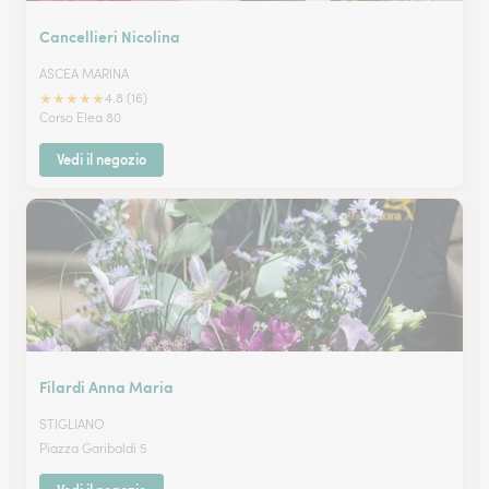
Cancellieri Nicolina
ASCEA MARINA
★
★
★
★
★
4.8 (16)
Corso Elea 80
Vedi il negozio
Filardi Anna Maria
STIGLIANO
Piazza Garibaldi 5