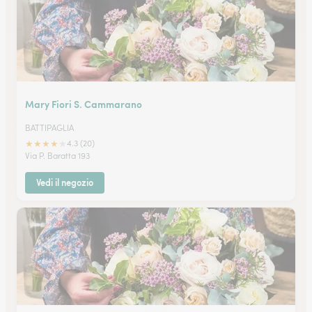
Mary Fiori S. Cammarano
BATTIPAGLIA
★
★
★
★
★
4.3 (20)
Via P. Baratta 193
Vedi il negozio