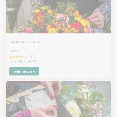
Costanza Vincenzo
LAURIA
★
★
★
★
★
3.7 (3)
Largo Plebiscito 35
Vedi il negozio