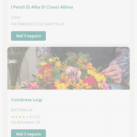
I Petali Di Alba Di Cianci Albina
Calitri
VIA FRANCESCO DE SANCTIS 43
Vedi il negozio
Calabrese Luigi
BATTIPAGLIA
★
★
★
★
★
4.4 (11)
Via Belvedere 125
Vedi il negozio