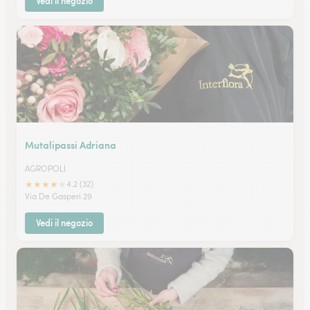
Vedi il negozio
Mutalipassi Adriana
AGROPOLI
★
★
★
★
★
4.2 (32)
Via De Gasperi 29
Vedi il negozio