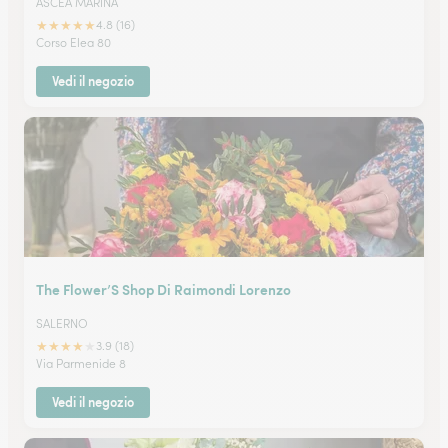
ASCEA MARINA
★
★
★
★
★
4.8 (16)
Corso Elea 80
Vedi il negozio
The Flower’S Shop Di Raimondi Lorenzo
SALERNO
★
★
★
★
★
3.9 (18)
Via Parmenide 8
Vedi il negozio