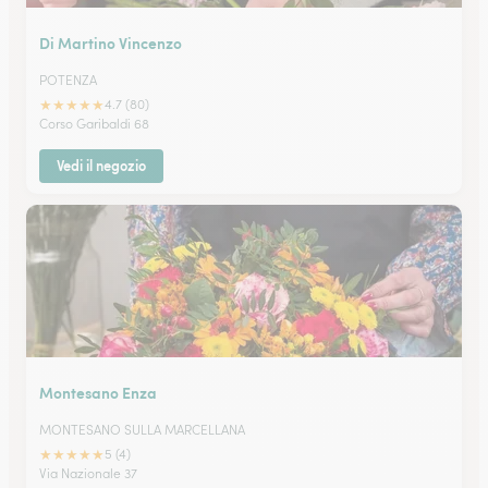
Di Martino Vincenzo
POTENZA
★
★
★
★
★
4.7 (80)
Corso Garibaldi 68
Vedi il negozio
Montesano Enza
MONTESANO SULLA MARCELLANA
★
★
★
★
★
5 (4)
Via Nazionale 37