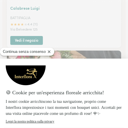
Calabrese Luigi
BATTIPAGLIA
★
★
★
★
★
4.4 (11)
Via Belvedere 125
Vedi il negozio
Mutalipassi Adriana
AGROPOLI
★
★
★
★
★
4.2 (32)
Via De Gasperi 29