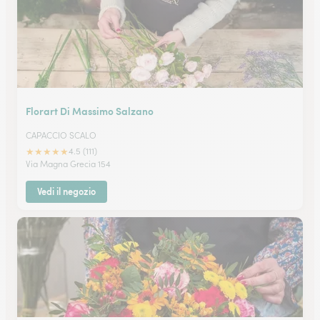
Florart Di Massimo Salzano
CAPACCIO SCALO
★
★
★
★
★
4.5 (111)
Via Magna Grecia 154
Vedi il negozio