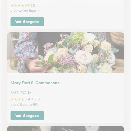
★
★
★
★
★
5 (3)
Via Matteo Ripa 4
Vedi il negozio
Mary Fiori S. Cammarano
BATTIPAGLIA
★
★
★
★
★
4.3 (20)
Via P. Baratta 193
Vedi il negozio