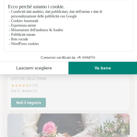
Vedi il negozio
Loriflor SAS L. Scarpinati & C
GIFFONI VALLE PIANA
★
★
★
★
★
5 (10)
Via G. Andria 23
Vedi il negozio