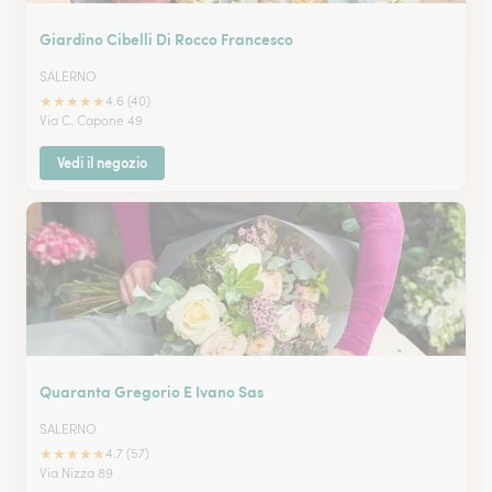
Giardino Cibelli Di Rocco Francesco
SALERNO
★
★
★
★
★
4.6 (40)
Via C. Capone 49
Vedi il negozio
Quaranta Gregorio E Ivano Sas
SALERNO
★
★
★
★
★
4.7 (57)
Via Nizza 89