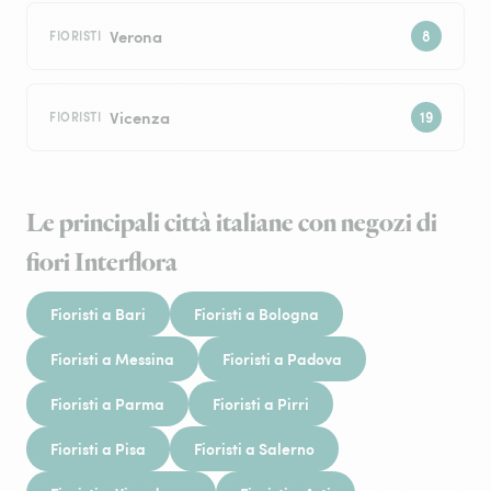
Verona
FIORISTI
Vicenza
FIORISTI
Le principali città italiane con negozi di
fiori Interflora
Fioristi a Bari
Fioristi a Bologna
Fioristi a Messina
Fioristi a Padova
Fioristi a Parma
Fioristi a Pirri
Fioristi a Pisa
Fioristi a Salerno