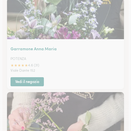
Garramone Anna Maria
POTENZA
★
★
★
★
★
4.6 (31)
Viale Dante 152
Vedi il negozio