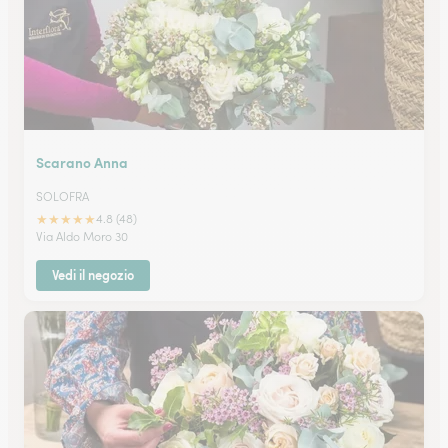
Scarano Anna
SOLOFRA
★
★
★
★
★
4.8 (48)
Via Aldo Moro 30
Vedi il negozio