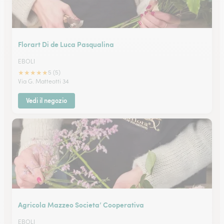
Florart Di de Luca Pasqualina
EBOLI
★
★
★
★
★
5 (5)
Via G. Matteotti 34
Vedi il negozio
Agricola Mazzeo Societa’ Cooperativa
EBOLI