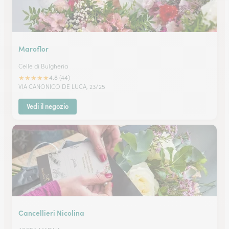
Maroflor
Celle di Bulgheria
★
★
★
★
★
4.8 (44)
VIA CANONICO DE LUCA, 23/25
Vedi il negozio
Cancellieri Nicolina