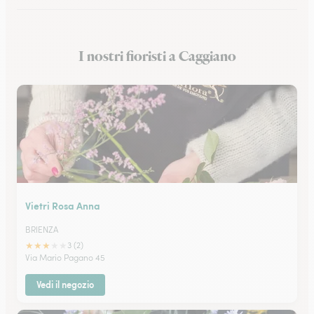
Fioristi a Eboli
I nostri fioristi a Caggiano
Fioristi a Castellammare di Stabia
Vietri Rosa Anna
BRIENZA
★
★
★
★
★
3 (2)
Via Mario Pagano 45
Vedi il negozio