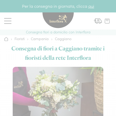
Vai al contenuto
Per la consegna in giornata, clicca
qui
Consegna fiori a domicilio con Interflora
›
Fioristi
›
Campania
›
Caggiano
Home
Consegna di fiori a Caggiano tramite i
fioristi della rete Interflora