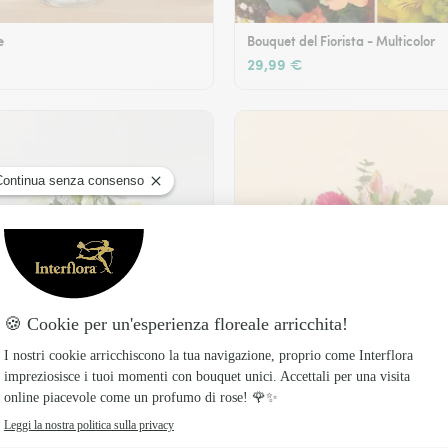
e
Bouquet del Fiorista - Multicolor
29,99 €
Legame fiorito
49,99 €