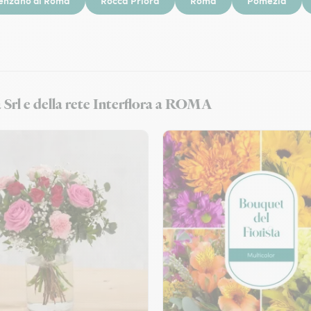
enzano di Roma
Rocca Priora
Roma
Pomezia
 Srl e della rete Interflora a ROMA