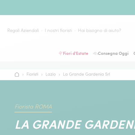
Vai al contenuto
Regali Aziendali
I nostri fioristi
Hai bisogno di aiuto?
Fiori d'Estate
Consegna Oggi
›
Fioristi
›
Lazio
›
La Grande Gardenia Srl
Home
Fiorista ROMA
LA GRANDE GARDENI