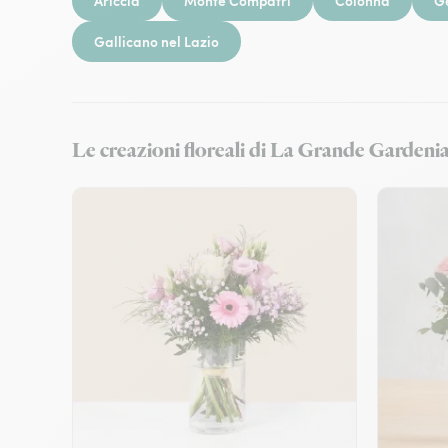
Ariccia
Monte Compatri
Colonna
G
Gallicano nel Lazio
Le creazioni floreali di La Grande Gardenia