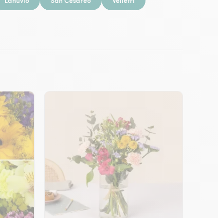
Lanuvio
San Cesareo
Velletri