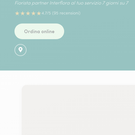
Fiorista partner Interflora al tuo servizio 7 giorni su 7
★
★
★
★
★
4.7/5 (95 recensioni)
Ordina online