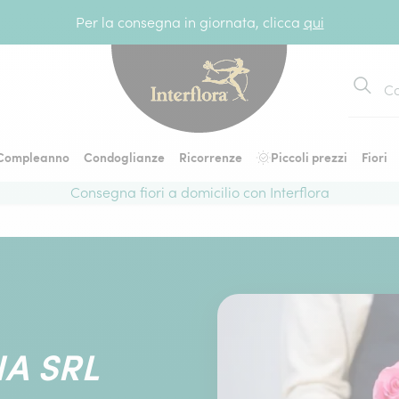
Per la consegna in giornata, clicca
qui
Cerca
Compleanno
Condoglianze
Ricorrenze
Piccoli prezzi
Fiori
Consegna fiori a domicilio con Interflora
A SRL