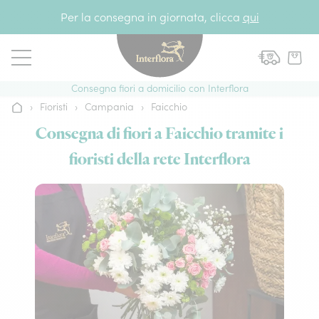
Vai al contenuto
Per la consegna in giornata, clicca
qui
Consegna fiori a domicilio con Interflora
›
Fioristi
›
Campania
›
Faicchio
Home
Consegna di fiori a Faicchio tramite i
fioristi della rete Interflora