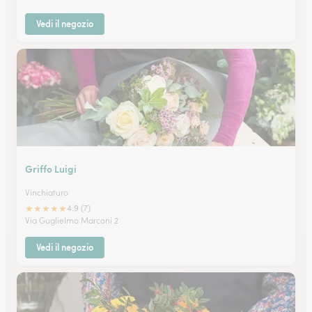
Vedi il negozio
Griffo Luigi
Vinchiaturo
★
★
★
★
★
4.9 (7)
Via Guglielmo Marconi 2
Vedi il negozio