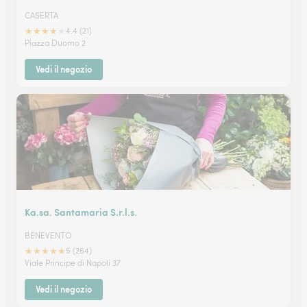
CASERTA
★
★
★
★
★
4.4 (21)
Piazza Duomo 2
Vedi il negozio
Ka.sa. Santamaria S.r.l.s.
BENEVENTO
★
★
★
★
★
5 (264)
Viale Principe di Napoli 37
Vedi il negozio