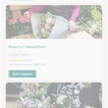
Russo S.r.l. Semplificata
TELESE TERME
★
★
★
★
★
4.8 (17)
Via Papa Giovanni XXIII° 16/C
Vedi il negozio