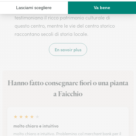
fondono armoniosamente. Il maestoso Castello
medievale e la Chiesa di Santa Maria Assunta
testimoniano il ricco patrimonio culturale di
questo centro, mentre le vie del centro storico
raccontano secoli di storia locale.
En savoir plus
Hanno fatto consegnare fiori o una pianta
a Faicchio
★
★
★
★
★
molto chiaro e intuitivo
molto chiaro e intuitivo. Problemino col merchant bank per il