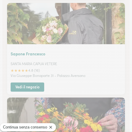
Sapone Francesco
SANTA MARIA CAPUA VETERE
★
★
★
★
★
4.8 (16)
Via Giuseppe Bonaparte 31 - Palazzo Aversano
Vedi il negozio