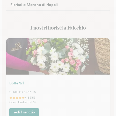
Fioristi a Marano di Napoli
Fioristi a Eboli
I nostri fioristi a Faicchio
Fioristi a Castellammare di Stabia
Botte Srl
CERRETO SANNITA
★
★
★
★
★
4.8 (15)
Corso Umberto I 84
Vedi il negozio