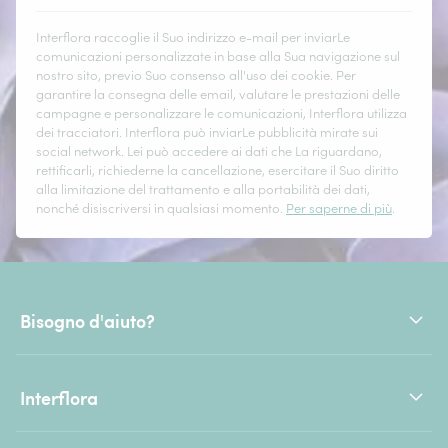
Interflora raccoglie il Suo indirizzo e-mail per inviarLe
comunicazioni personalizzate in base alla Sua navigazione sul
nostro sito, previo Suo consenso all'uso dei cookie. Per
garantire la consegna delle email, valutare le prestazioni delle
campagne e personalizzare le comunicazioni, Interflora utilizza
dei tracciatori. Interflora può inviarLe pubblicità mirate sui
social network. Lei può accedere ai dati che La riguardano,
rettificarli, richiederne la cancellazione, esercitare il Suo diritto
alla limitazione del trattamento e alla portabilità dei dati,
nonché disiscriversi in qualsiasi momento.
Per saperne di più
.
Bisogno d'aiuto?
Interflora