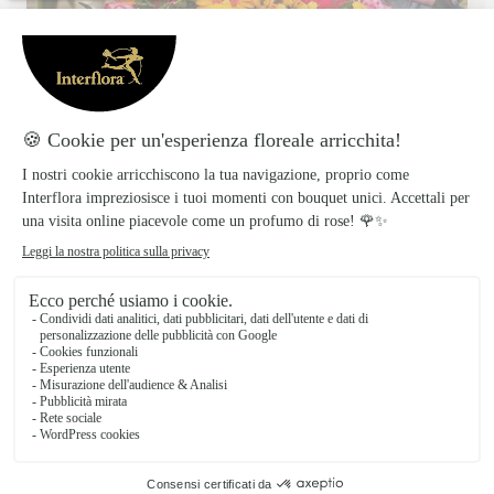
Santamaria Luisa
BENEVENTO
★
★
★
★
★
2.6 (5)
Via delle Poste 13
Vedi il negozio
Consegna fiori a Faicchio: bouquet
artigianali per ogni occasione
Incastonata tra le colline del Sannio
beneventano, Faicchio è un incantevole borgo
della Campania dove storia e tradizione si