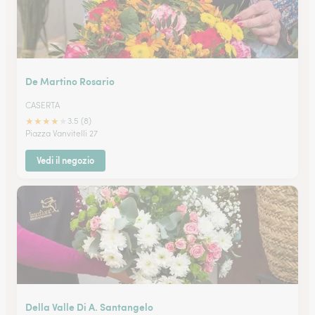
De Martino Rosario
CASERTA
★
★
★
★
★
3.5 (8)
Piazza Vanvitelli 27
Vedi il negozio
Della Valle Di A. Santangelo