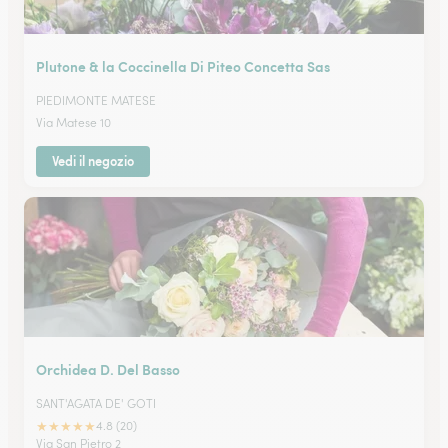
Plutone & la Coccinella Di Piteo Concetta Sas
PIEDIMONTE MATESE
Via Matese 10
Vedi il negozio
Orchidea D. Del Basso
SANT'AGATA DE' GOTI
★
★
★
★
★
4.8 (20)
Via San Pietro 2