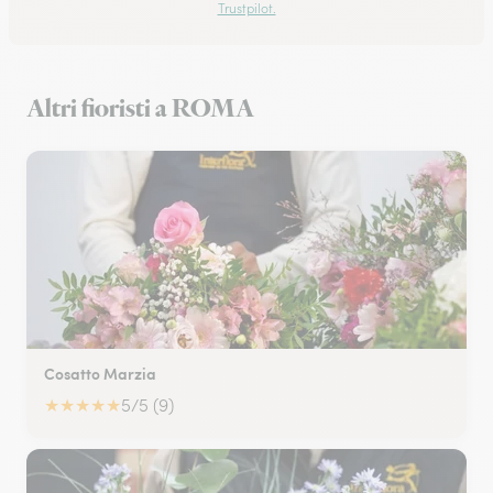
Trustpilot.
Altri fioristi a ROMA
Cosatto Marzia
★
★
★
★
★
5/5 (9)