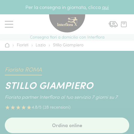
Vai al contenuto
Per la consegna in giornata, clicca
qui
Consegna fiori a domicilio con Interflora
›
Fioristi
›
Lazio
›
Stillo Giampiero
Home
Fiorista ROMA
STILLO GIAMPIERO
Fiorista partner Interflora al tuo servizio 7 giorni su 7
★
★
★
★
★
4.8/5 (28 recensioni)
Ordina online