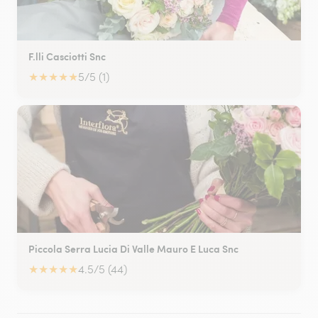
F.lli Casciotti Snc
★
★
★
★
★
5/5 (1)
Piccola Serra Lucia Di Valle Mauro E Luca Snc
★
★
★
★
★
4.5/5 (44)