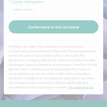
* Campi obbligatori
Indirizzo email
*
Confermare la mia iscrizione
Interflora raccoglie il Suo indirizzo e-mail per inviarLe
comunicazioni personalizzate in base alla Sua navigazione sul
nostro sito, previo Suo consenso all'uso dei cookie. Per
garantire la consegna delle email, valutare le prestazioni delle
campagne e personalizzare le comunicazioni, Interflora utilizza
dei tracciatori. Interflora può inviarLe pubblicità mirate sui
social network. Lei può accedere ai dati che La riguardano,
rettificarli, richiederne la cancellazione, esercitare il Suo diritto
alla limitazione del trattamento e alla portabilità dei dati,
nonché disiscriversi in qualsiasi momento.
Per saperne di più
.