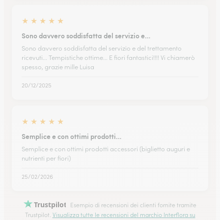
★
★
★
★
★
Sono davvero soddisfatta del servizio e…
Sono davvero soddisfatta del servizio e del trettamento
ricevuti... Tempistiche ottime... E fiori fantastici!!!! Vi chiamerò
spesso, grazie mille Luisa
20/12/2025
★
★
★
★
★
Semplice e con ottimi prodotti…
Semplice e con ottimi prodotti accessori (biglietto auguri e
nutrienti per fiori)
25/02/2026
Trustpilot
Esempio di recensioni dei clienti fornite tramite
Trustpilot.
Visualizza tutte le recensioni del marchio Interflora su