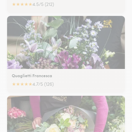
★
★
★
★
★
4.5/5 (212)
Quaglietti Francesca
★
★
★
★
★
4.7/5 (126)