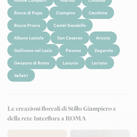
Monte Compatri
Marino
Colonna
Rocca di Papa
Ciampino
Cecchina
Rocca Priora
Castel Gandolfo
Albano Laziale
San Cesareo
Ariccia
Gallicano nel Lazio
Pavona
Zagarolo
Genzano di Roma
Lanuvio
Lariano
Velletri
Le creazioni floreali di Stillo Giampiero e
della rete Interflora a ROMA