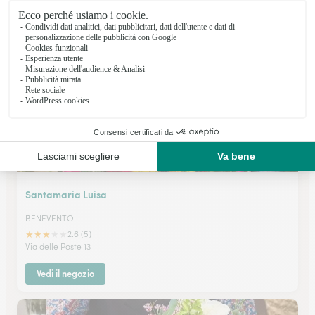
★
★
★
★
★
5 (264)
Viale Principe di Napoli 37
Vedi il negozio
Santamaria Luisa
BENEVENTO
★
★
★
★
★
2.6 (5)
Via delle Poste 13
Vedi il negozio