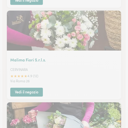
Vedi il negozio
Malima Fiori S.r.l.s.
CERVINARA
★
★
★
★
★
4.9 (12)
Via Roma 26
Vedi il negozio