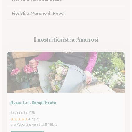
Fioristi a Marano di Napoli
Fioristi a Eboli
I nostri fioristi a Amorosi
Fioristi a Castellammare di Stabia
Russo S.r.l. Semplificata
TELESE TERME
★
★
★
★
★
4.8 (17)
Via Papa Giovanni XXIII° 16/C