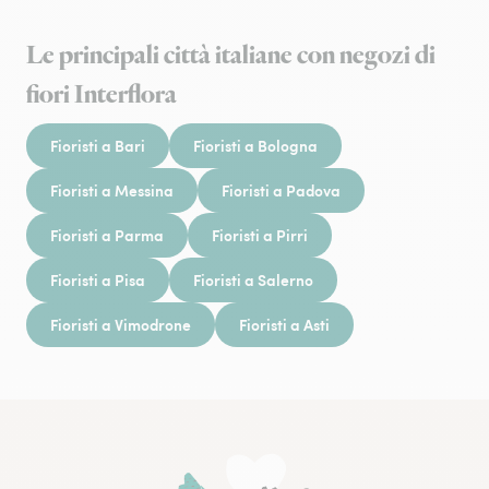
Le principali città italiane con negozi di
fiori Interflora
Fioristi a Bari
Fioristi a Bologna
Fioristi a Messina
Fioristi a Padova
Fioristi a Parma
Fioristi a Pirri
Fioristi a Pisa
Fioristi a Salerno
Fioristi a Vimodrone
Fioristi a Asti