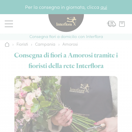
Vai al contenuto
Per la consegna in giornata, clicca
qui
Consegna fiori a domicilio con Interflora
›
Fioristi
›
Campania
›
Amorosi
Home
Consegna di fiori a Amorosi tramite i
fioristi della rete Interflora