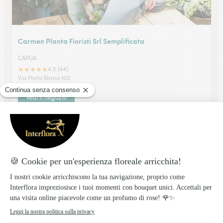
Carmen Planta Fioristi Srl Semplificata
CAPUA
★
★
★
★
★
4.5 (44)
Via Porta Roma 100
Vedi il negozio
Ka.sa. Santamaria S.r.l.s.
BENEVENTO