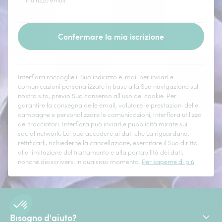
Indirizzo email
*
Confermare la mia iscrizione
Interflora raccoglie il Suo indirizzo e-mail per inviarLe
comunicazioni personalizzate in base alla Sua navigazione sul
nostro sito, previo Suo consenso all'uso dei cookie. Per
garantire la consegna delle email, valutare le prestazioni delle
campagne e personalizzare le comunicazioni, Interflora utilizza
dei tracciatori. Interflora può inviarLe pubblicità mirate sui
social network. Lei può accedere ai dati che La riguardano,
rettificarli, richiederne la cancellazione, esercitare il Suo diritto
alla limitazione del trattamento e alla portabilità dei dati,
nonché disiscriversi in qualsiasi momento.
Per saperne di più
.
Bisogno d'aiuto?