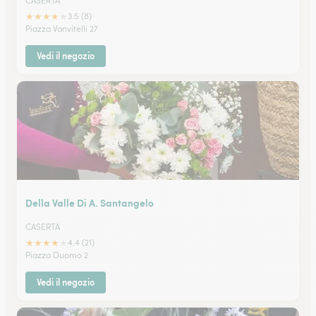
CASERTA
★
★
★
★
★
3.5 (8)
Piazza Vanvitelli 27
Vedi il negozio
Della Valle Di A. Santangelo
CASERTA
★
★
★
★
★
4.4 (21)
Piazza Duomo 2
Vedi il negozio