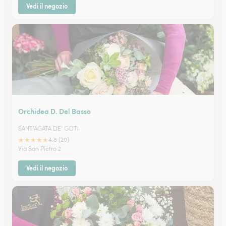
Vedi il negozio
Orchidea D. Del Basso
SANT'AGATA DE' GOTI
★
★
★
★
★
4.8 (20)
Via San Pietro 2
Vedi il negozio