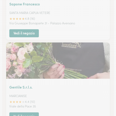
Sapone Francesco
SANTA MARIA CAPUA VETERE
★
★
★
★
★
4.8 (16)
Via Giuseppe Bonaparte 31 - Palazzo Aversano
Vedi il negozio
Gentile S.r.l.s.
MARCIANISE
★
★
★
★
★
4.4 (10)
Viale della Pace 35