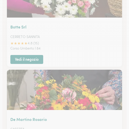
Botte Srl
CERRETO SANNITA
★
★
★
★
★
4.8 (15)
Corso Umberto I 84
Vedi il negozio
De Martino Rosario