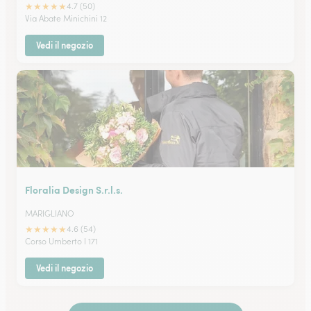
★
★
★
★
★
4.7 (50)
Via Abate Minichini 12
Vedi il negozio
Floralia Design S.r.l.s.
MARIGLIANO
★
★
★
★
★
4.6 (54)
Corso Umberto I 171
Vedi il negozio