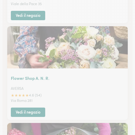
Viale della Pace 35
Vedi il negozio
Flower Shop A. N. R.
AVERSA
★
★
★
★
★
4.6 (54)
Via Roma 281
Vedi il negozio