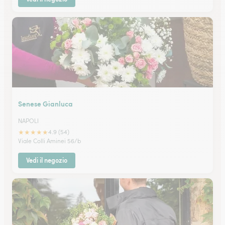
Senese Gianluca
NAPOLI
★
★
★
★
★
4.9 (54)
Viale Colli Aminei 56/b
Vedi il negozio