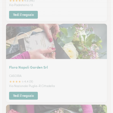
★
★
★
★
★
4.6 (46)
Via Padreterno 13
Vedi il negozio
Flora Napoli Garden Srl
CASORIA
★
★
★
★
★
4.4 (9)
Via Nazionale Puglie-R.Cittadella
Vedi il negozio