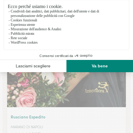
Erede D’Elia Salvatore
MARANO DI NAPOLI
★
★
★
★
★
4.5 (29)
Corso Europa 70
Vedi il negozio
Rusciano Espedito
MARANO DI NAPOLI