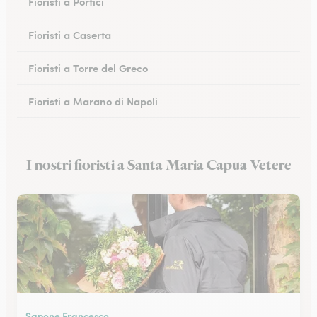
Fioristi a Portici
Fioristi a Caserta
Fioristi a Torre del Greco
Fioristi a Marano di Napoli
Fioristi a Eboli
I nostri fioristi a Santa Maria Capua Vetere
Fioristi a Castellammare di Stabia
Sapone Francesco