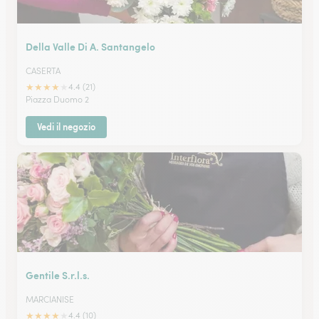
Della Valle Di A. Santangelo
CASERTA
★
★
★
★
★
4.4 (21)
Piazza Duomo 2
Vedi il negozio
Gentile S.r.l.s.
MARCIANISE
★
★
★
★
★
4.4 (10)