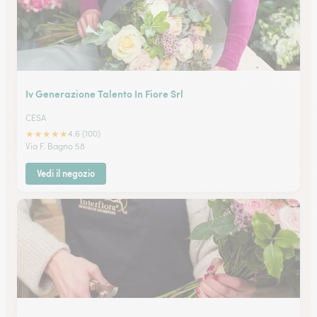
Iv Generazione Talento In Fiore Srl
CESA
★
★
★
★
★
4.6 (100)
Via F. Bagno 58
Vedi il negozio