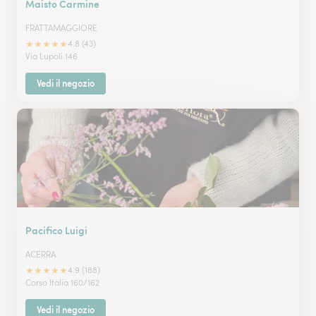
Maisto Carmine
FRATTAMAGGIORE
★
★
★
★
★
4.8 (43)
Via Lupoli 146
Vedi il negozio
Pacifico Luigi
ACERRA
★
★
★
★
★
4.9 (188)
Corso Italia 160/162
Vedi il negozio