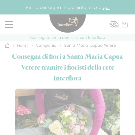
Vai al contenuto
Per la consegna in giornata, clicca
qui
Consegna fiori a domicilio con Interflora
›
Fioristi
›
Campania
›
Santa Maria Capua Vetere
Home
Consegna di fiori a Santa Maria Capua
Vetere tramite i fioristi della rete
Interflora