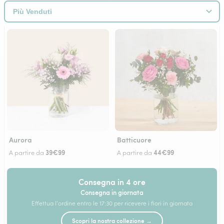
Aurora
Batticuore
39€99
44€99
A partire da
A partire da
Consegna in 4 ore
Consegna in giornata
Effettua l'ordine entro le 17:30 per ricevere i fiori in giornata
Scopri la nostra collezione →