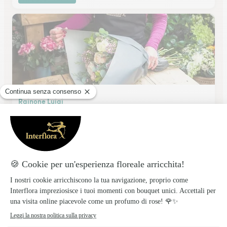
Rainone Luigi
QUALIANO
★
★
★
★
★
4.8 (40)
Via Santa Maria a Cubito 316
Vedi il negozio