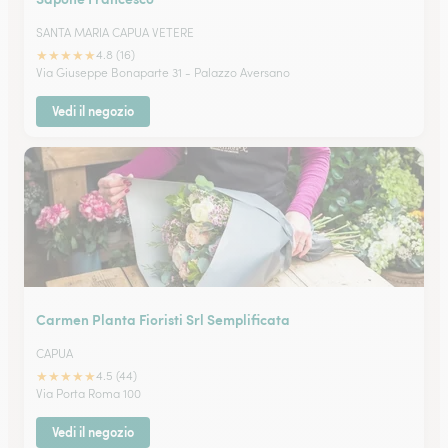
SANTA MARIA CAPUA VETERE
★
★
★
★
★
4.8 (16)
Via Giuseppe Bonaparte 31 - Palazzo Aversano
Vedi il negozio
Carmen Planta Fioristi Srl Semplificata
CAPUA
★
★
★
★
★
4.5 (44)
Via Porta Roma 100
Vedi il negozio