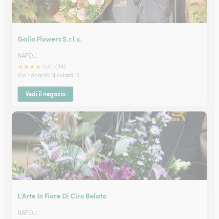
Gallo Flowers S.r.l.s.
NAPOLI
★
★
★
★
★
4.1 (34)
Via Edoardo Nicolardi 2
Vedi il negozio
L’Arte In Fiore Di Ciro Belato
NAPOLI