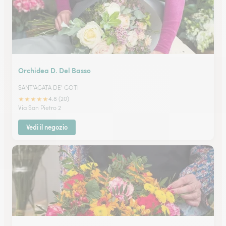
Orchidea D. Del Basso
SANT'AGATA DE' GOTI
★
★
★
★
★
4.8 (20)
Via San Pietro 2
Vedi il negozio