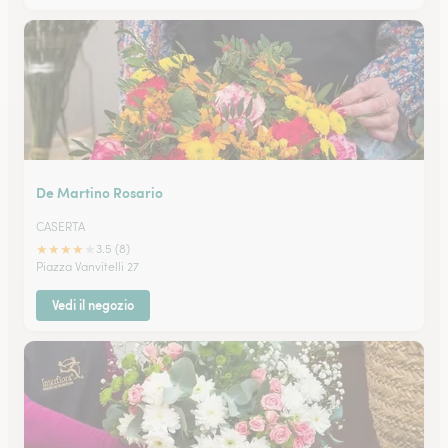
De Martino Rosario
CASERTA
★
★
★
★
★
3.5 (8)
Piazza Vanvitelli 27
Vedi il negozio