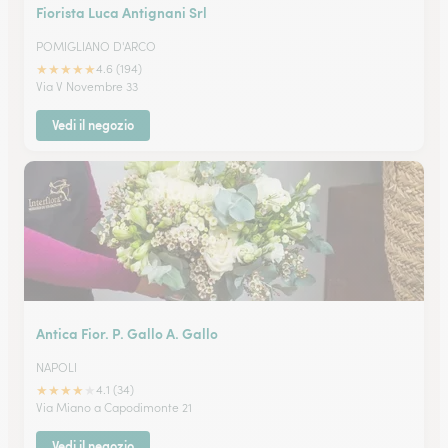
Fiorista Luca Antignani Srl
POMIGLIANO D'ARCO
★
★
★
★
★
4.6 (194)
Via V Novembre 33
Vedi il negozio
Antica Fior. P. Gallo A. Gallo
NAPOLI
★
★
★
★
★
4.1 (34)
Via Miano a Capodimonte 21
Vedi il negozio