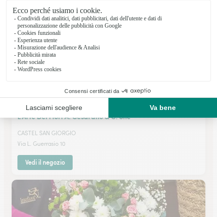
Vedi il negozio
L’Arte Dei Fiori A. Cesarano & C. Snc
CASTEL SAN GIORGIO
Via L. Guerrasio 10
Vedi il negozio