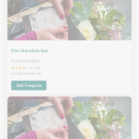
Fiori Garofalo Sas
POGGIOMARINO
★
★
★
★
★
4.2 (6)
Via De Marinis 46
Vedi il negozio