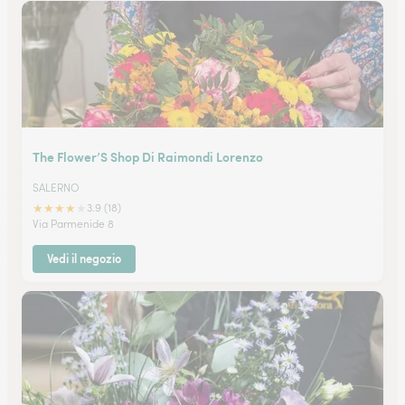
The Flower’S Shop Di Raimondi Lorenzo
SALERNO
★
★
★
★
★
3.9 (18)
Via Parmenide 8
Vedi il negozio