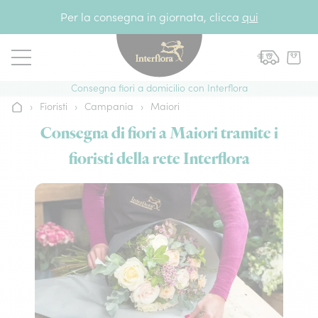
Vai al contenuto
Per la consegna in giornata, clicca
qui
Consegna fiori a domicilio con Interflora
›
Fioristi
›
Campania
›
Maiori
Home
Consegna di fiori a Maiori tramite i
fioristi della rete Interflora