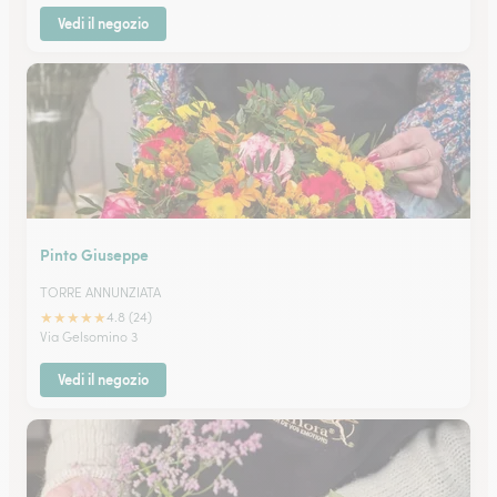
Vedi il negozio
Pinto Giuseppe
TORRE ANNUNZIATA
★
★
★
★
★
4.8 (24)
Via Gelsomino 3
Vedi il negozio