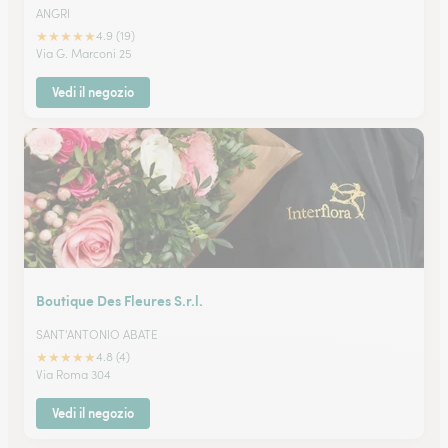
ANGRI
★
★
★
★
★
4.9 (19)
Via G. Marconi 25
Vedi il negozio
Boutique Des Fleures S.r.l.
SANT'ANTONIO ABATE
★
★
★
★
★
4.8 (4)
Via Roma 304
Vedi il negozio