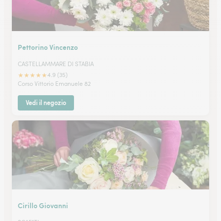
Pettorino Vincenzo
CASTELLAMMARE DI STABIA
★
★
★
★
★
4.9 (35)
Corso Vittorio Emanuele 82
Vedi il negozio
Cirillo Giovanni