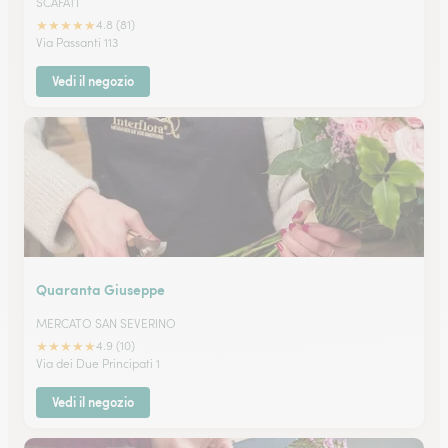
SCAFATI
★
★
★
★
★
4.8 (81)
Via Passanti 113
Vedi il negozio
Quaranta Giuseppe
MERCATO SAN SEVERINO
★
★
★
★
★
4.9 (10)
Via dei Due Principati 1
Vedi il negozio