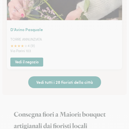
D’Avino Pasquale
TORRE ANNUNZIATA
★
★
★
★
★
4 (9)
Via Parini 103
Vedi il negozio
Vedi tutti i 28 fioristi della città
Consegna fiori a Maiori: bouquet
artigianali dai fioristi locali