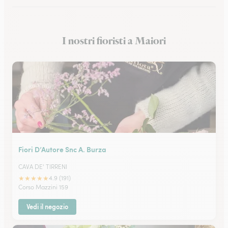
Fioristi a Eboli
I nostri fioristi a Maiori
Fioristi a Castellammare di Stabia
Fiori D’Autore Snc A. Burza
CAVA DE' TIRRENI
★
★
★
★
★
4.9 (191)
Corso Mazzini 159
Vedi il negozio