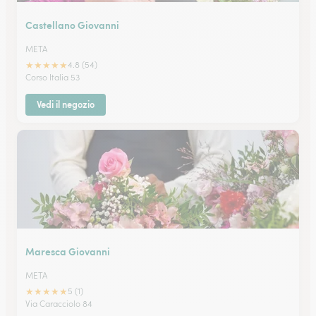
Castellano Giovanni
META
★
★
★
★
★
4.8 (54)
Corso Italia 53
Vedi il negozio
Maresca Giovanni
META
★
★
★
★
★
5 (1)
Via Caracciolo 84