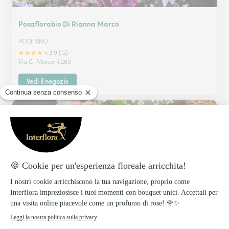
Posaflorabio Di Rianna Marco
POSITANO
★
★
★
★
★
3.9 (12)
Via G. Marconi 260
Vedi il negozio
Longobardi Vittorio
CASTELLAMMARE DI STABIA
★
★
★
★
★
3.5 (35)
Via G. Cosenza ang. Viale Europa