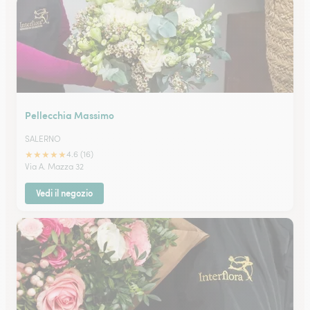
Pellecchia Massimo
SALERNO
★
★
★
★
★
4.6 (16)
Via A. Mazza 32
Vedi il negozio