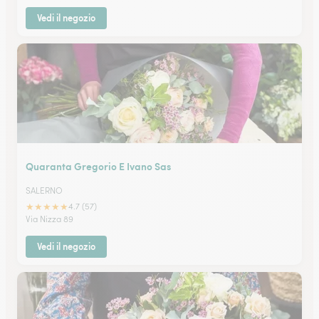
Vedi il negozio
Quaranta Gregorio E Ivano Sas
SALERNO
★
★
★
★
★
4.7 (57)
Via Nizza 89
Vedi il negozio