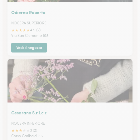
Odierna Roberto
NOCERA SUPERIORE
★
★
★
★
★
4.5 (2)
Via San Clemente 198
Vedi il negozio
Cesarano S.r.l.c.r.
NOCERA INFERIORE
★
★
★
★
★
3 (2)
Corso Garibaldi 56