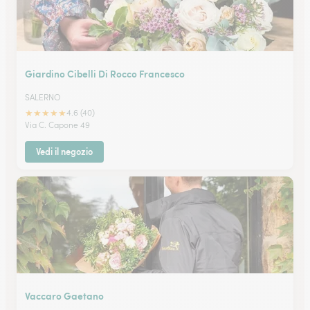
Giardino Cibelli Di Rocco Francesco
SALERNO
★
★
★
★
★
4.6 (40)
Via C. Capone 49
Vedi il negozio
Vaccaro Gaetano