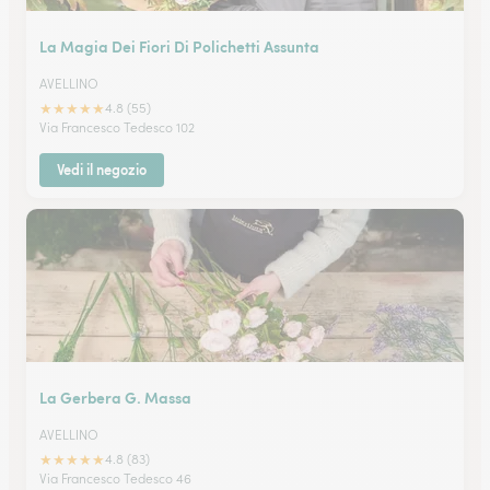
La Magia Dei Fiori Di Polichetti Assunta
AVELLINO
★
★
★
★
★
4.8 (55)
Via Francesco Tedesco 102
Vedi il negozio
La Gerbera G. Massa
AVELLINO
★
★
★
★
★
4.8 (83)
Via Francesco Tedesco 46