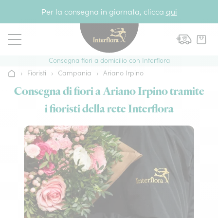
Vai al contenuto
Per la consegna in giornata, clicca
qui
Consegna fiori a domicilio con Interflora
›
Fioristi
›
Campania
›
Ariano Irpino
Home
Consegna di fiori a Ariano Irpino tramite
i fioristi della rete Interflora