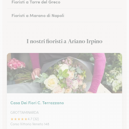
Fioristi a Torre del Greco
Fioristi a Marano di Napoli
Fioristi a Eboli
I nostri fioristi a Ariano Irpino
Fioristi a Castellammare di Stabia
Casa Dei Fiori C. Terrazzano
GROTTAMINARDA
★
★
★
★
★
4.7 (32)
Corso Vittorio Veneto 148