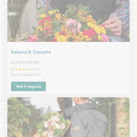
Ikebana R. Cascetta
ALTAVILLA IRPINA
★
★
★
★
★
4.8 (11)
Corso Garibaldi 17
Vedi il negozio