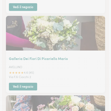
Vedi il negozio
Galleria Dei Fiori Di Picariello Mario
AVELLINO
★
★
★
★
★
4.6 (45)
Via F.lli Ciocchi 2
Vedi il negozio