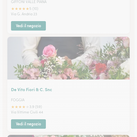
GIFFONI VALLE PIANA
★
★
★
★
★
5 (10)
Via G. Andria 23
Vedi il negozio
De Vito Fiori & C. Snc
FOGGIA
★
★
★
★
★
3.9 (59)
Via Vittime Civili 44
Vedi il negozio