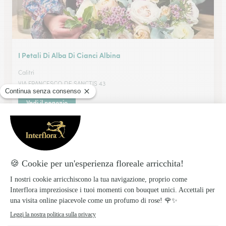
I Petali Di Alba Di Cianci Albina
Calitri
VIA FRANCESCO DE SANCTIS 43
Vedi il negozio
Scarano Anna
SOLOFRA