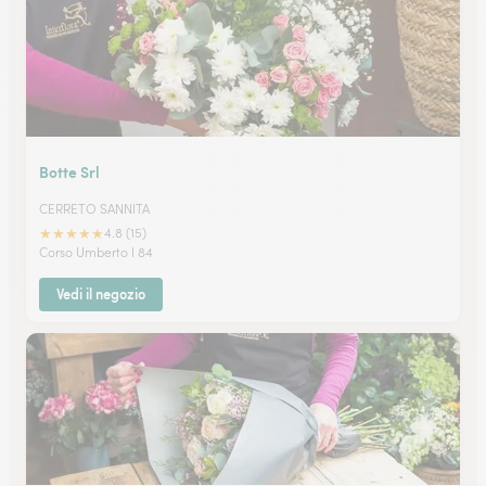
Botte Srl
CERRETO SANNITA
★
★
★
★
★
4.8 (15)
Corso Umberto I 84
Vedi il negozio