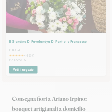
Il Giardino Di Favolandya Di Partipilo Francesco
FOGGIA
★
★
★
★
★
4.6 (34)
Via Lecce 35
Vedi il negozio
Consegna fiori a Ariano Irpino:
bouquet artigianali a domicilio