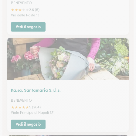
BENEVENTO
★
★
★
★
★
2.6 (5)
Via delle Poste 13
Vedi il negozio
Ka.sa. Santamaria S.r.l.s.
BENEVENTO
★
★
★
★
★
5 (264)
Viale Principe di Napoli 37
Vedi il negozio