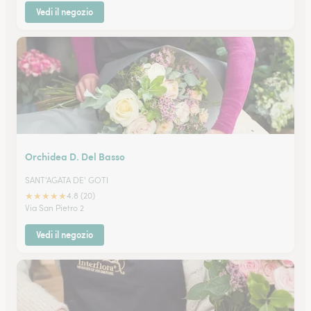
Vedi il negozio
Orchidea D. Del Basso
SANT'AGATA DE' GOTI
★
★
★
★
★
4.8 (20)
Via San Pietro 2
Vedi il negozio