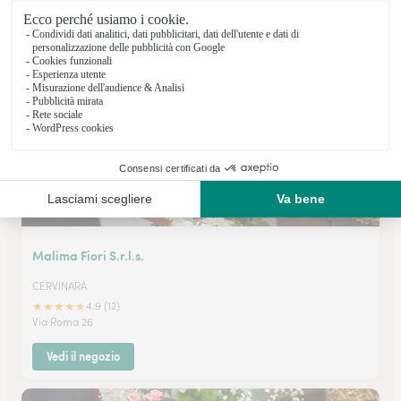
★
★
★
★
★
4.8 (48)
Via Aldo Moro 30
Vedi il negozio
Malima Fiori S.r.l.s.
CERVINARA
★
★
★
★
★
4.9 (12)
Via Roma 26
Vedi il negozio