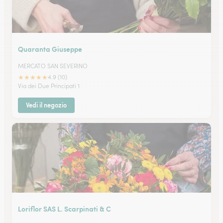
Quaranta Giuseppe
MERCATO SAN SEVERINO
★
★
★
★
★
4.9 (10)
Via dei Due Principati 1
Vedi il negozio
Loriflor SAS L. Scarpinati & C