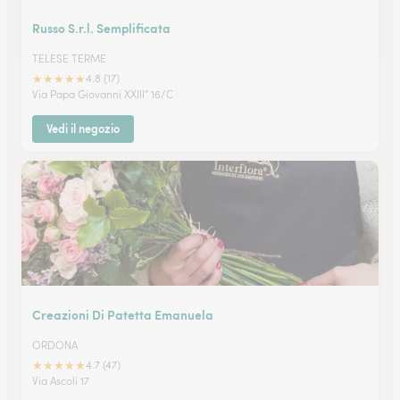
Russo S.r.l. Semplificata
TELESE TERME
★
★
★
★
★
4.8 (17)
Via Papa Giovanni XXIII° 16/C
Vedi il negozio
Creazioni Di Patetta Emanuela
ORDONA
★
★
★
★
★
4.7 (47)
Via Ascoli 17