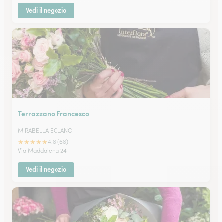
Vedi il negozio
Terrazzano Francesco
MIRABELLA ECLANO
★
★
★
★
★
4.8 (68)
Via Maddalena 24
Vedi il negozio