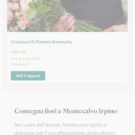
Creazioni Di Patetta Emanuela
ORDONA
★
★
★
★
★
4.7 (47)
Via Ascoli 17
Vedi il negozio
Consegna fiori a Montecalvo Irpino
Nel cuore dell’Irpinia, Montecalvo Irpino si
distingue per il suo affascinante centro storico