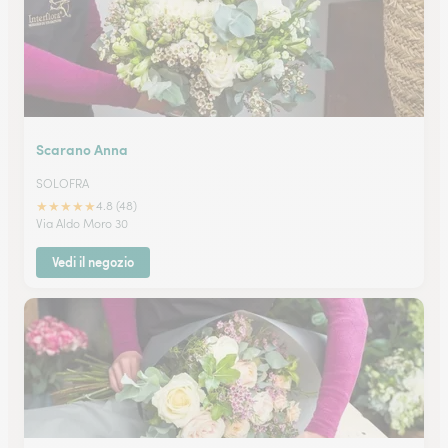
Scarano Anna
SOLOFRA
★
★
★
★
★
4.8 (48)
Via Aldo Moro 30
Vedi il negozio