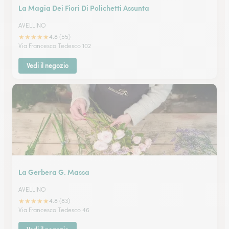
La Magia Dei Fiori Di Polichetti Assunta
AVELLINO
★
★
★
★
★
4.8 (55)
Via Francesco Tedesco 102
Vedi il negozio
La Gerbera G. Massa
AVELLINO
★
★
★
★
★
4.8 (83)
Via Francesco Tedesco 46