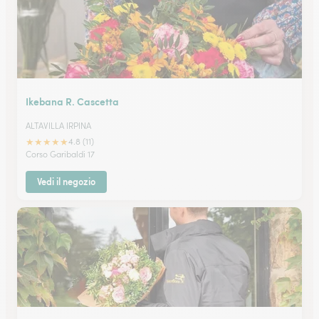
Ikebana R. Cascetta
ALTAVILLA IRPINA
★
★
★
★
★
4.8 (11)
Corso Garibaldi 17
Vedi il negozio