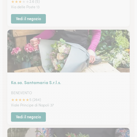
★
★
★
★
★
2.6 (5)
Via delle Poste 13
Vedi il negozio
Ka.sa. Santamaria S.r.l.s.
BENEVENTO
★
★
★
★
★
5 (264)
Viale Principe di Napoli 37
Vedi il negozio