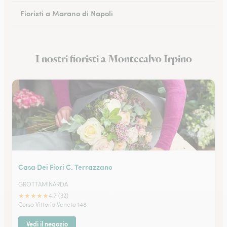
Fioristi a Marano di Napoli
Fioristi a Eboli
I nostri fioristi a Montecalvo Irpino
Fioristi a Castellammare di Stabia
Casa Dei Fiori C. Terrazzano
GROTTAMINARDA
★
★
★
★
★
4.7 (32)
Corso Vittorio Veneto 148
Vedi il negozio