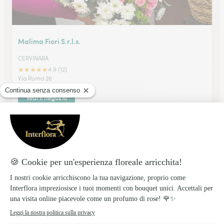
Malima Fiori S.r.l.s.
CERVINARA
★
★
★
★
★
4.9 (12)
Via Roma 26
Vedi il negozio
Botte Srl
CERRETO SANNITA