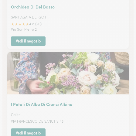
Orchidea D. Del Basso
SANT'AGATA DE' GOTI
★
★
★
★
★
4.8 (20)
Via San Pietro 2
Vedi il negozio
I Petali Di Alba Di Cianci Albina
Calitri
VIA FRANCESCO DE SANCTIS 43
Vedi il negozio