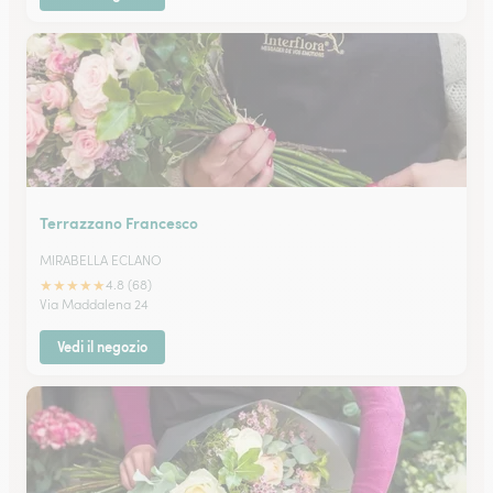
Terrazzano Francesco
MIRABELLA ECLANO
★
★
★
★
★
4.8 (68)
Via Maddalena 24
Vedi il negozio