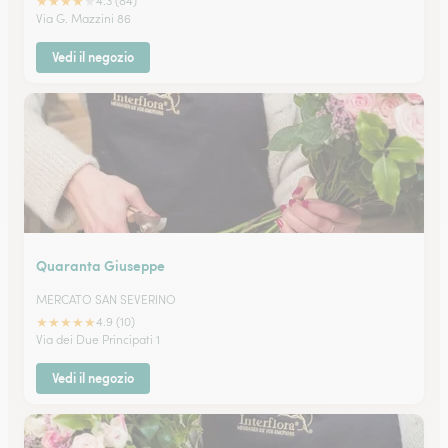
★
★
★
★
★
4.3 (84)
Via G. Mazzini 86
Vedi il negozio
Quaranta Giuseppe
MERCATO SAN SEVERINO
★
★
★
★
★
4.9 (10)
Via dei Due Principati 1
Vedi il negozio