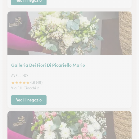
Vedi il negozio
Galleria Dei Fiori Di Picariello Mario
AVELLINO
★
★
★
★
★
4.6 (45)
Via F.lli Ciocchi 2
Vedi il negozio