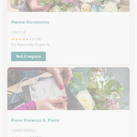
Menna Giovannina
CIMITILE
★
★
★
★
★
4.8 (18)
Via Nazionale Puglie 19
Vedi il negozio
Piano Vincenzo G. Piano
CAMPOBASSO