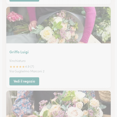
Griffo Luigi
Vinchiaturo
★
★
★
★
★
4.9 (7)
Via Guglielmo Marconi 2
Vedi il negozio