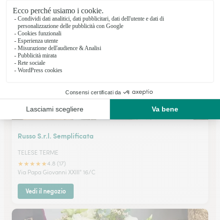
★
★
★
★
★
4.8 (15)
Corso Umberto I 84
Vedi il negozio
Russo S.r.l. Semplificata
TELESE TERME
★
★
★
★
★
4.8 (17)
Via Papa Giovanni XXIII° 16/C
Vedi il negozio