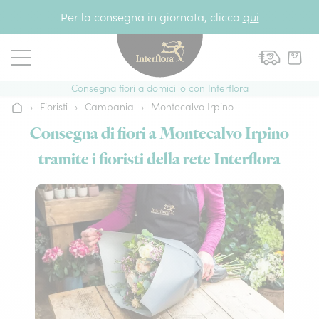
Vai al contenuto
Per la consegna in giornata, clicca
qui
Consegna fiori a domicilio con Interflora
›
Fioristi
›
Campania
›
Montecalvo Irpino
Home
Consegna di fiori a Montecalvo Irpino
tramite i fioristi della rete Interflora