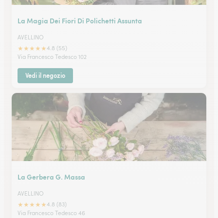
La Magia Dei Fiori Di Polichetti Assunta
AVELLINO
★
★
★
★
★
4.8 (55)
Via Francesco Tedesco 102
Vedi il negozio
La Gerbera G. Massa
AVELLINO
★
★
★
★
★
4.8 (83)
Via Francesco Tedesco 46