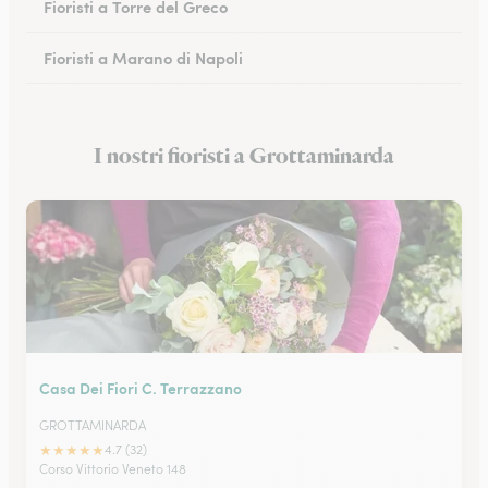
Fioristi a Torre del Greco
Fioristi a Marano di Napoli
Fioristi a Eboli
I nostri fioristi a Grottaminarda
Fioristi a Castellammare di Stabia
Casa Dei Fiori C. Terrazzano
GROTTAMINARDA
★
★
★
★
★
4.7 (32)
Corso Vittorio Veneto 148