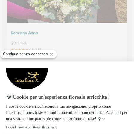
Scarano Anna
SOLOFRA
★
★
★
★
★
4.8 (48)
Via Aldo Moro 30
Vedi il negozio
I Petali Di Alba Di Cianci Albina