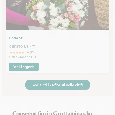
Botte Srl
CERRETO SANNITA
★
★
★
★
★
4.8 (15)
Corso Umberto I 84
Vedi il negozio
Vedi tutti i 24 fioristi della città
Consegna fiori a Grottaminarda: