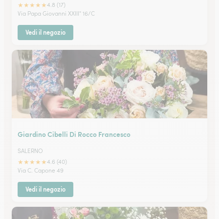
★
★
★
★
★
4.8 (17)
Via Papa Giovanni XXIII° 16/C
Vedi il negozio
Giardino Cibelli Di Rocco Francesco
SALERNO
★
★
★
★
★
4.6 (40)
Via C. Capone 49
Vedi il negozio