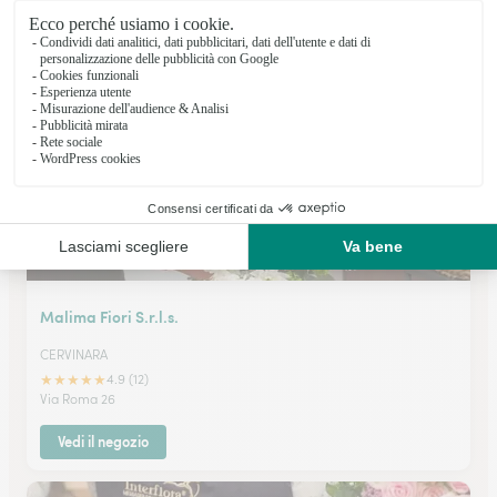
Calitri
VIA FRANCESCO DE SANCTIS 43
Vedi il negozio
Malima Fiori S.r.l.s.
CERVINARA
★
★
★
★
★
4.9 (12)
Via Roma 26
Vedi il negozio