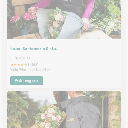
Ka.sa. Santamaria S.r.l.s.
BENEVENTO
★
★
★
★
★
5 (264)
Viale Principe di Napoli 37
Vedi il negozio