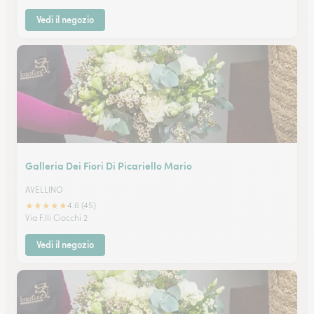
Vedi il negozio
Galleria Dei Fiori Di Picariello Mario
AVELLINO
★
★
★
★
★
4.6 (45)
Via F.lli Ciocchi 2
Vedi il negozio