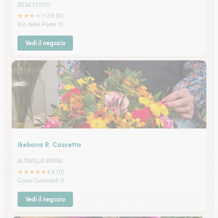
BENEVENTO
★
★
★
★
★
2.6 (5)
Via delle Poste 13
Vedi il negozio
Ikebana R. Cascetta
ALTAVILLA IRPINA
★
★
★
★
★
4.8 (11)
Corso Garibaldi 17
Vedi il negozio