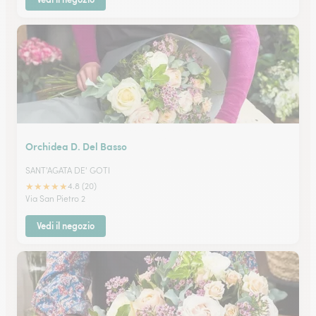
Orchidea D. Del Basso
SANT'AGATA DE' GOTI
★
★
★
★
★
4.8 (20)
Via San Pietro 2
Vedi il negozio