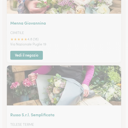
Menna Giovannina
CIMITILE
★
★
★
★
★
4.8 (18)
Via Nazionale Puglie 19
Vedi il negozio
Russo S.r.l. Semplificata
TELESE TERME