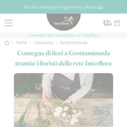
Vai al contenuto
Per la consegna in giornata, clicca
qui
Consegna fiori a domicilio con Interflora
›
Fioristi
›
Campania
›
Grottaminarda
Home
Consegna di fiori a Grottaminarda
tramite i fioristi della rete Interflora