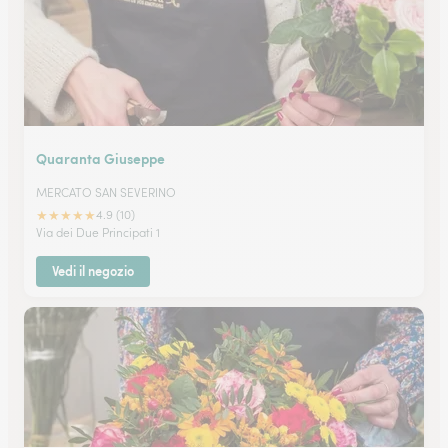
Quaranta Giuseppe
MERCATO SAN SEVERINO
★
★
★
★
★
4.9 (10)
Via dei Due Principati 1
Vedi il negozio