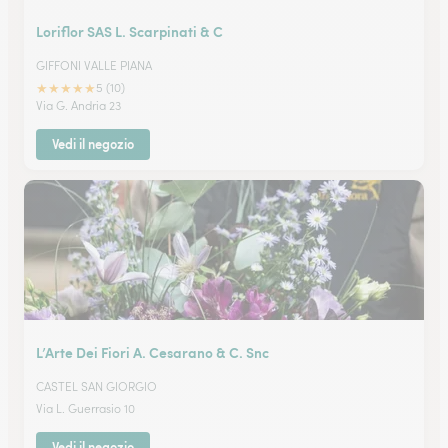
Loriflor SAS L. Scarpinati & C
GIFFONI VALLE PIANA
★
★
★
★
★
5 (10)
Via G. Andria 23
Vedi il negozio
L’Arte Dei Fiori A. Cesarano & C. Snc
CASTEL SAN GIORGIO
Via L. Guerrasio 10
Vedi il negozio