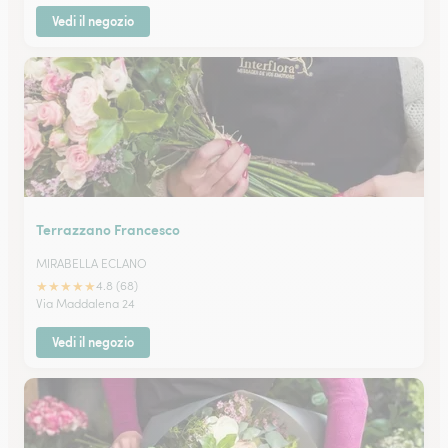
Vedi il negozio
Terrazzano Francesco
MIRABELLA ECLANO
★
★
★
★
★
4.8 (68)
Via Maddalena 24
Vedi il negozio