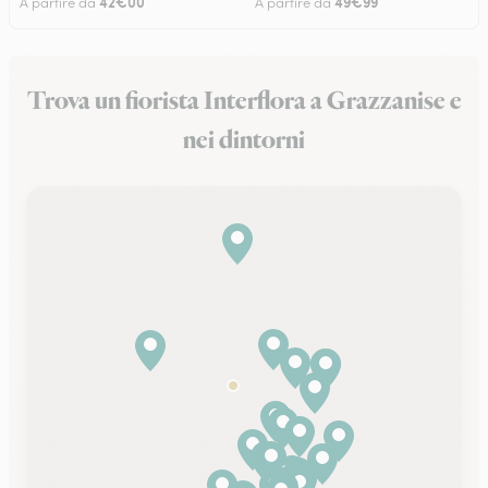
42€00
49€99
A partire da
A partire da
Trova un fiorista Interflora a Grazzanise e
nei dintorni