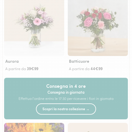
Aurora
Batticuore
39€99
44€99
A partire da
A partire da
Consegna in 4 ore
Consegna in giornata
Effettua l'ordine entro le 17:30 per ricevere i fiori in giornata
Scopri la nostra collezione →