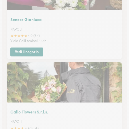
Senese Gianluca
NAPOLI
★
★
★
★
★
4.9 (54)
Viale Colli Aminei 56/b
Vedi il negozio
Gallo Flowers S.r.l.s.
NAPOLI
★
★
★
★
★
4.1 (34)