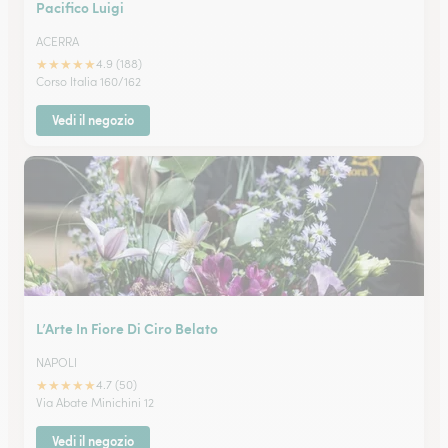
Pacifico Luigi
ACERRA
★
★
★
★
★
4.9 (188)
Corso Italia 160/162
Vedi il negozio
L’Arte In Fiore Di Ciro Belato
NAPOLI
★
★
★
★
★
4.7 (50)
Via Abate Minichini 12
Vedi il negozio