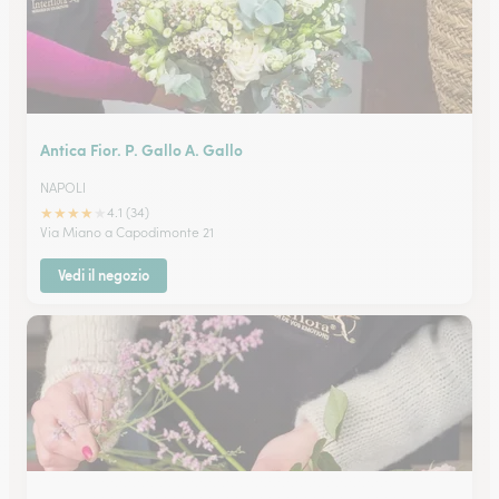
Antica Fior. P. Gallo A. Gallo
NAPOLI
★
★
★
★
★
4.1 (34)
Via Miano a Capodimonte 21
Vedi il negozio