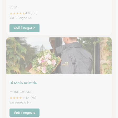
CESA
★
★
★
★
★
4.6 (100)
Via F. Bagno 58
Vedi il negozio
Di Maio Aristide
MONDRAGONE
★
★
★
★
★
4.4 (70)
Via Venezia 144
Vedi il negozio