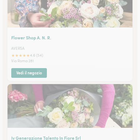
Flower Shop A. N. R.
AVERSA
★
★
★
★
★
4.6 (54)
Via Roma 281
Vedi il negozio
Iv Generazione Talento In Fiore Srl