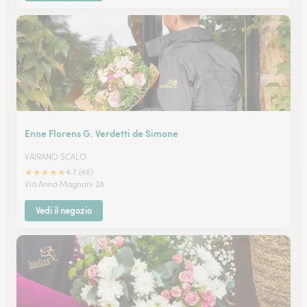
Enne Florens G. Verdetti de Simone
VAIRANO SCALO
★
★
★
★
★
4.7 (46)
Via Anna Magnani 28
Vedi il negozio