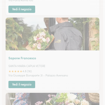
Via Porta Roma 100
Vedi il negozio
Sapone Francesco
SANTA MARIA CAPUA VETERE
★
★
★
★
★
4.8 (16)
Via Giuseppe Bonaparte 31 - Palazzo Aversano
Vedi il negozio