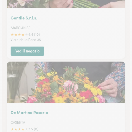
Gentile S.r.l.s.
MARCIANISE
★
★
★
★
★
4.4 (10)
Viale della Pace 35
Vedi il negozio
De Martino Rosario
CASERTA
★
★
★
★
★
3.5 (8)