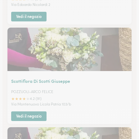
Via Edoardo Nicolardi 2
Vedi il negozio
Scottiflora Di Scotti Giuseppe
POZZUOLI-ARCO FELICE
★
★
★
★
★
4.2 (91)
Via Montenuovo Licola Patria 103/b
Vedi il negozio