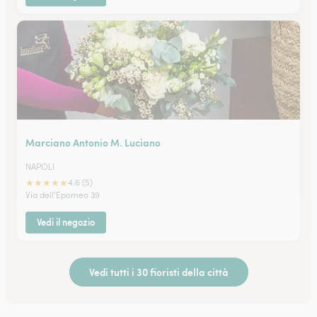
Marciano Antonio M. Luciano
NAPOLI
★
★
★
★
★
4.6 (5)
Via dell'Epomeo 39
Vedi il negozio
Vedi tutti i 30 fioristi della città