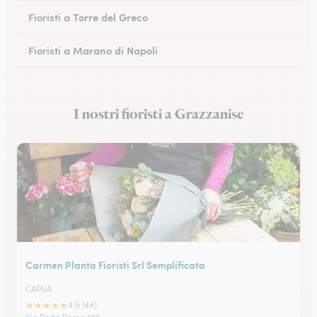
Fioristi a Torre del Greco
Fioristi a Marano di Napoli
Fioristi a Eboli
I nostri fioristi a Grazzanise
Fioristi a Castellammare di Stabia
Carmen Planta Fioristi Srl Semplificata
CAPUA
★
★
★
★
★
4.5 (44)