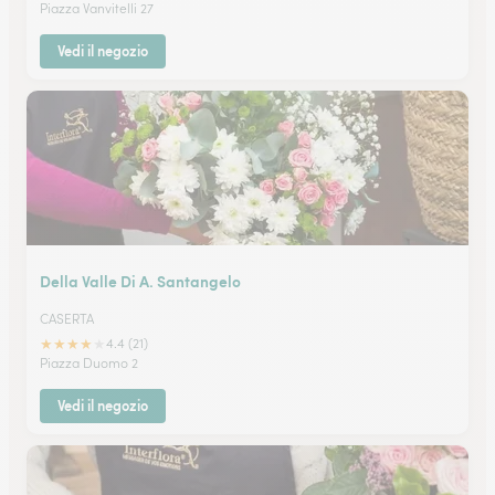
Piazza Vanvitelli 27
Vedi il negozio
Della Valle Di A. Santangelo
CASERTA
★
★
★
★
★
4.4 (21)
Piazza Duomo 2
Vedi il negozio