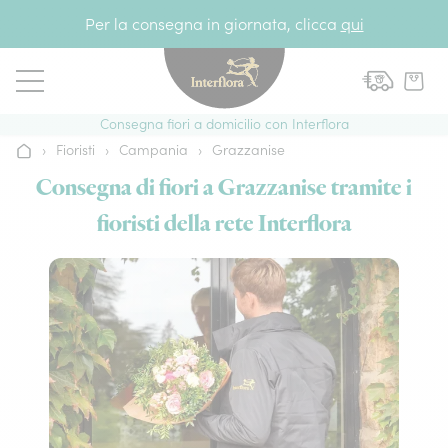
Vai al contenuto
Per la consegna in giornata, clicca
qui
Consegna fiori a domicilio con Interflora
›
Fioristi
›
Campania
›
Grazzanise
Home
Consegna di fiori a Grazzanise tramite i
fioristi della rete Interflora