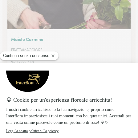
Maisto Carmine
FRATTAMAGGIORE
★
★
★
★
★
4.8 (43)
Via Lupoli 146
Vedi il negozio