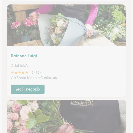
Rainone Luigi
QUALIANO
★
★
★
★
★
4.8 (40)
Via Santa Maria a Cubito 316
Vedi il negozio