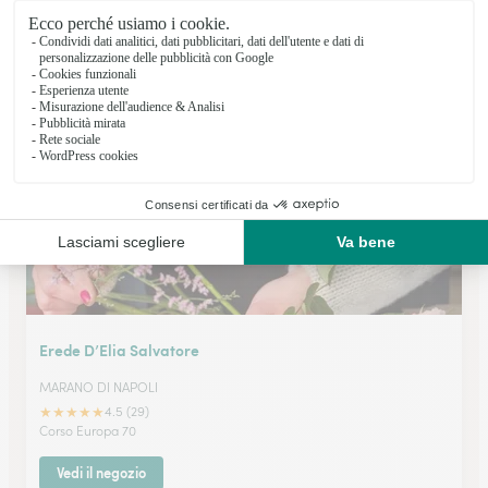
Rusciano Espedito
MARANO DI NAPOLI
★
★
★
★
★
4.6 (46)
Via Padreterno 13
Vedi il negozio
Erede D’Elia Salvatore
MARANO DI NAPOLI
★
★
★
★
★
4.5 (29)
Corso Europa 70
Vedi il negozio