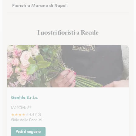
Fioristi a Marano di Napoli
Fioristi a Eboli
I nostri fioristi a Recale
Fioristi a Castellammare di Stabia
Gentile S.r.l.s.
MARCIANISE
★
★
★
★
★
4.4 (10)
Viale della Pace 35
Vedi il negozio