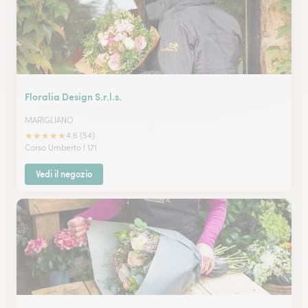
Floralia Design S.r.l.s.
MARIGLIANO
★
★
★
★
★
4.6 (54)
Corso Umberto I 171
Vedi il negozio