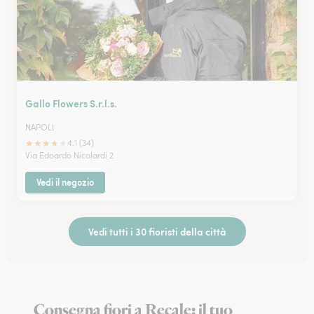
Gallo Flowers S.r.l.s.
NAPOLI
★
★
★
★
★
4.1 (34)
Via Edoardo Nicolardi 2
Vedi il negozio
Vedi tutti i 30 fioristi della città
Consegna fiori a Recale: il tuo