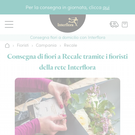
Vai al contenuto
Per la consegna in giornata, clicca
qui
Consegna fiori a domicilio con Interflora
›
Fioristi
›
Campania
›
Recale
Home
Consegna di fiori a Recale tramite i fioristi
della rete Interflora