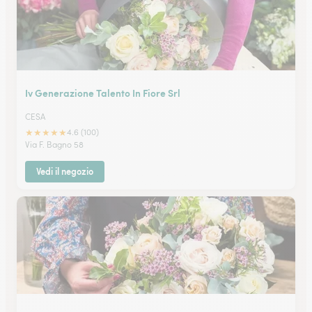
Iv Generazione Talento In Fiore Srl
CESA
★
★
★
★
★
4.6 (100)
Via F. Bagno 58
Vedi il negozio