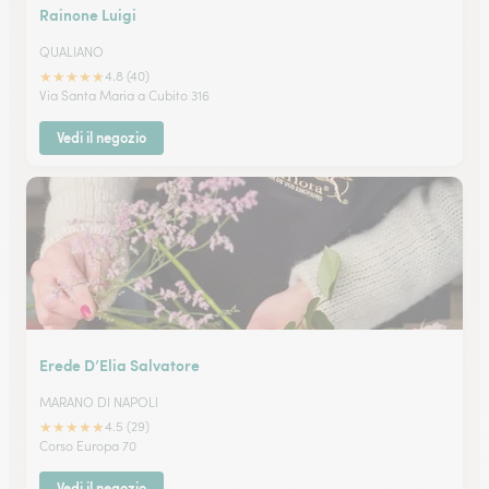
Rainone Luigi
QUALIANO
★
★
★
★
★
4.8 (40)
Via Santa Maria a Cubito 316
Vedi il negozio
Erede D’Elia Salvatore
MARANO DI NAPOLI
★
★
★
★
★
4.5 (29)
Corso Europa 70
Vedi il negozio