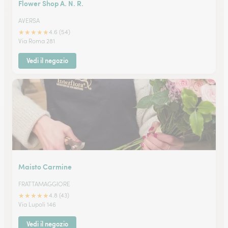
Flower Shop A. N. R.
AVERSA
★
★
★
★
★
4.6 (54)
Via Roma 281
Vedi il negozio
Maisto Carmine
FRATTAMAGGIORE
★
★
★
★
★
4.8 (43)
Via Lupoli 146
Vedi il negozio