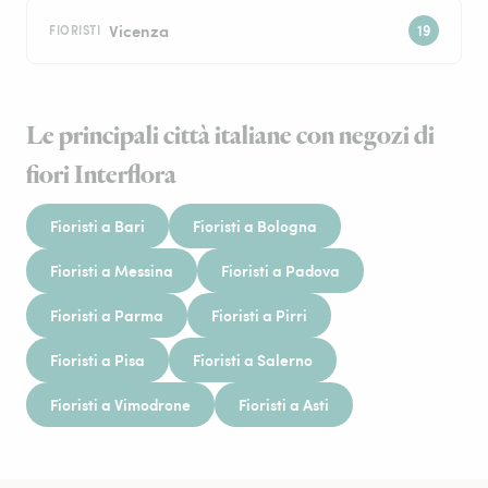
Vicenza
FIORISTI
Le principali città italiane con negozi di
fiori Interflora
Fioristi a Bari
Fioristi a Bologna
Fioristi a Messina
Fioristi a Padova
Fioristi a Parma
Fioristi a Pirri
Fioristi a Pisa
Fioristi a Salerno
Fioristi a Vimodrone
Fioristi a Asti