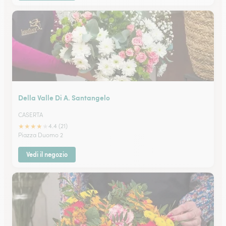
Della Valle Di A. Santangelo
CASERTA
★
★
★
★
★
4.4 (21)
Piazza Duomo 2
Vedi il negozio