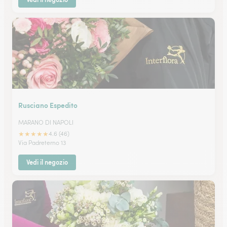
Rusciano Espedito
MARANO DI NAPOLI
★
★
★
★
★
4.6 (46)
Via Padreterno 13
Vedi il negozio