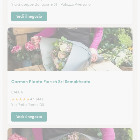
Via Giuseppe Bonaparte 31 - Palazzo Aversano
Vedi il negozio
Carmen Planta Fioristi Srl Semplificata
CAPUA
★
★
★
★
★
4.5 (44)
Via Porta Roma 100
Vedi il negozio