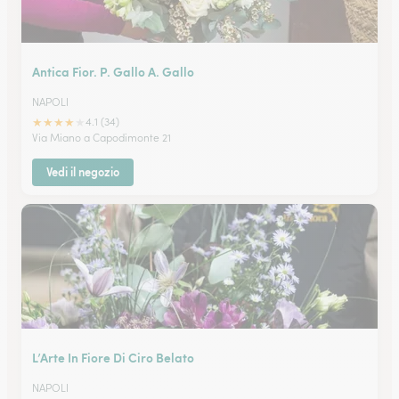
Antica Fior. P. Gallo A. Gallo
NAPOLI
★
★
★
★
★
4.1 (34)
Via Miano a Capodimonte 21
Vedi il negozio
L’Arte In Fiore Di Ciro Belato
NAPOLI