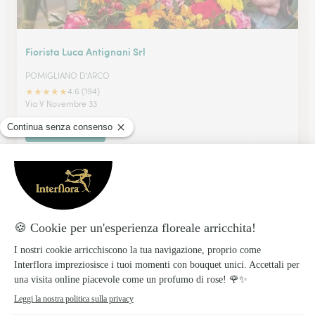
Fiorista Luca Antignani Srl
POMIGLIANO D'ARCO
★
★
★
★
★
4.6 (194)
Via V Novembre 33
Vedi il negozio
Flora Napoli Garden Srl
CASORIA