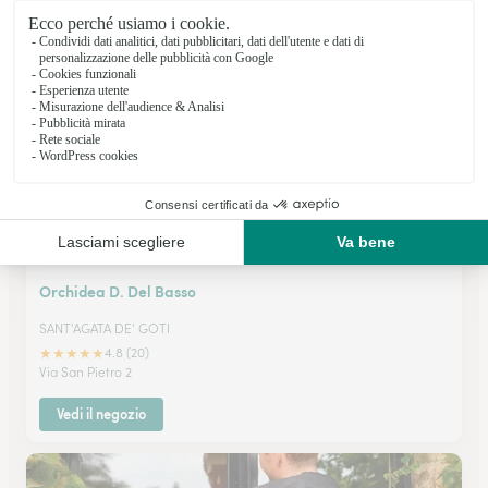
★
★
★
★
★
4.4 (9)
Via Nazionale Puglie-R.Cittadella
Vedi il negozio
Orchidea D. Del Basso
SANT'AGATA DE' GOTI
★
★
★
★
★
4.8 (20)
Via San Pietro 2
Vedi il negozio