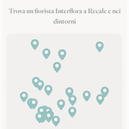
Trova un fiorista Interflora a Recale e nei
dintorni