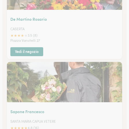
De Martino Rosario
CASERTA
★
★
★
★
★
3.5 (8)
Piazza Vanvitelli 27
Vedi il negozio
Sapone Francesco
SANTA MARIA CAPUA VETERE
★
★
★
★
★
4.8 (16)