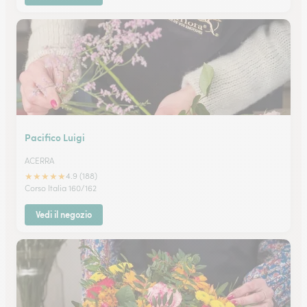
Pacifico Luigi
ACERRA
★
★
★
★
★
4.9 (188)
Corso Italia 160/162
Vedi il negozio