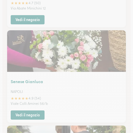
★
★
★
★
★
4.7 (50)
Via Abate Minichini 12
Vedi il negozio
Senese Gianluca
NAPOLI
★
★
★
★
★
4.9 (54)
Viale Colli Aminei 56/b
Vedi il negozio