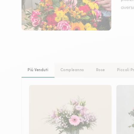
avers
Più Venduti
Compleanno
Rose
Piccoli P