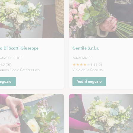
ra Di Scotti Giuseppe
Gentile S.r.l.s.
-ARCO FELICE
MARCIANISE
★
★
★
★
★
4.2 (91)
4.4 (10)
uovo Licola Patria 103/b
Viale della Pace 35
negozio
Vedi il negozio