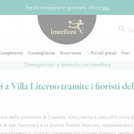
Per la consegna in giornata, clicca
qui
Cerca
Compleanno
Condoglianze
Ricorrenze
Piccoli prezzi
Fiori
Consegna fiori a domicilio con Interflora
 a Villa Literno tramite i fioristi del
ore della provincia di Caserta, Villa Literno è una città ricca di 
a di San Tammaro e la storica Piazza Marconi, rappresenta il p
one strategica, a pochi chilometri dal litorale domizio, rende 