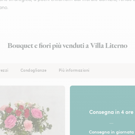
ano.
Bouquet e fiori più venduti a Villa Literno
rezzi
Condoglianze
Più informazioni
Consegna in 4 ore
—
Consegna in giornata