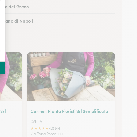
Torre del Greco
Marano di Napoli
boli
 Castellammare di Stabia
Srl
Carmen Planta Fioristi Srl Semplificata
CAPUA
★
★
★
★
★
4.5 (44)
Via Porta Roma 100