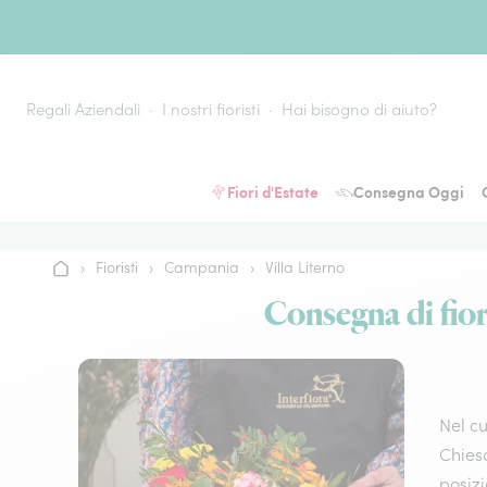
Vai al contenuto
Regali Aziendali
I nostri fioristi
Hai bisogno di aiuto?
Fiori d'Estate
Consegna Oggi
›
Fioristi
›
Campania
›
Villa Literno
Home
Consegna di fiori
Nel cu
Chies
posizi