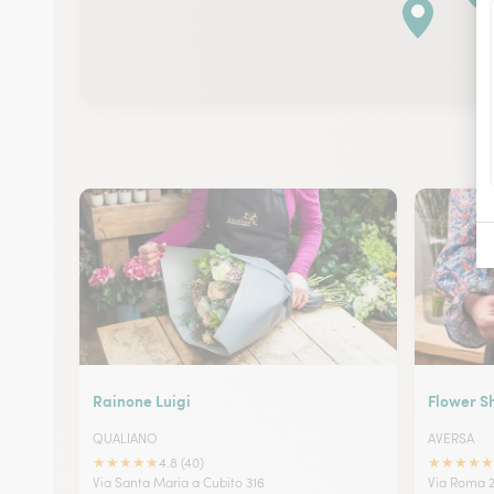
Rainone Luigi
Flower Sh
QUALIANO
AVERSA
★
★
★
★
★
★
★
★
★
★
4.8 (40)
Via Santa Maria a Cubito 316
Via Roma 2