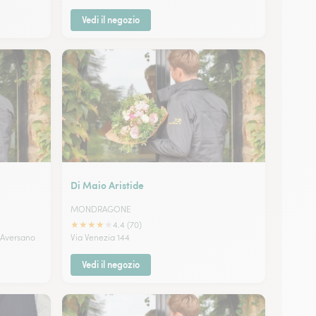
Vedi il negozio
Di Maio Aristide
MONDRAGONE
★
★
★
★
★
4.4 (70)
 Aversano
Via Venezia 144
Vedi il negozio