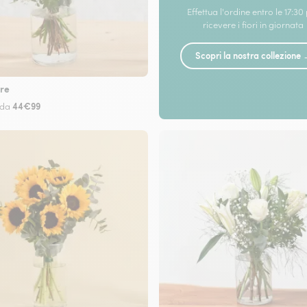
Effettua l'ordine entro le 17:30
ricevere i fiori in giornata
Scopri la nostra collezione
re
44€99
 da