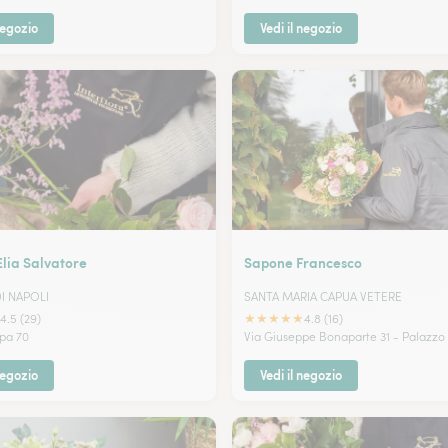
negozio
Vedi il negozio
Elia Salvatore
Sapone Francesco
I NAPOLI
SANTA MARIA CAPUA VETERE
★
★
★
★
★
4.5 (29)
4.8 (16)
pa 70
Via Giuseppe Bonaparte 31 - Palazzo
negozio
Vedi il negozio