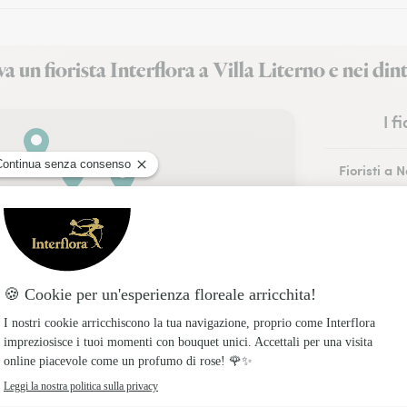
a un fiorista Interflora a Villa Literno e nei din
I f
Fioristi a 
Fioristi a 
Fioristi a 
Fioristi a A
Fioristi a P
Fioristi a 