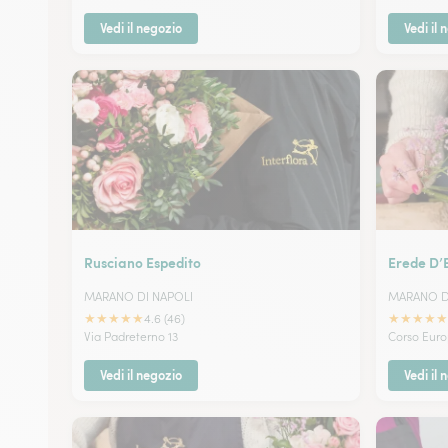
Vedi il negozio
Vedi il 
Rusciano Espedito
Erede D’
MARANO DI NAPOLI
MARANO D
★
★
★
★
★
★
★
★
★
★
4.6 (46)
Via Padreterno 13
Corso Euro
Vedi il negozio
Vedi il 