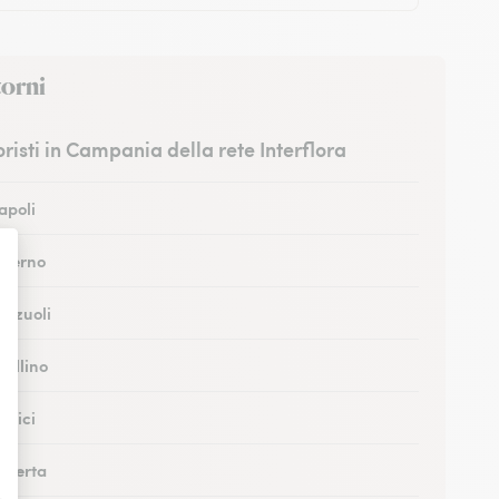
torni
ioristi in Campania della rete Interflora
Napoli
Salerno
Pozzuoli
vellino
ortici
Caserta