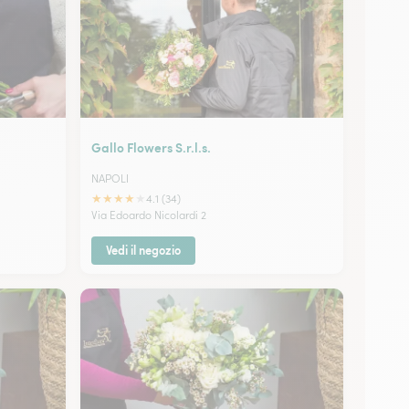
Gallo Flowers S.r.l.s.
NAPOLI
★
★
★
★
★
4.1 (34)
Via Edoardo Nicolardi 2
Vedi il negozio