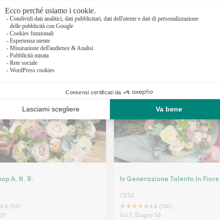
Fioristi a 
Fioristi a 
Fioristi a E
I nostri fioristi a Villa Literno
Fioristi a
op A. N. R.
Iv Generazione Talento In Fiore 
CESA
★
★
★
★
★
4.6 (54)
4.6 (100)
81
Via F. Bagno 58