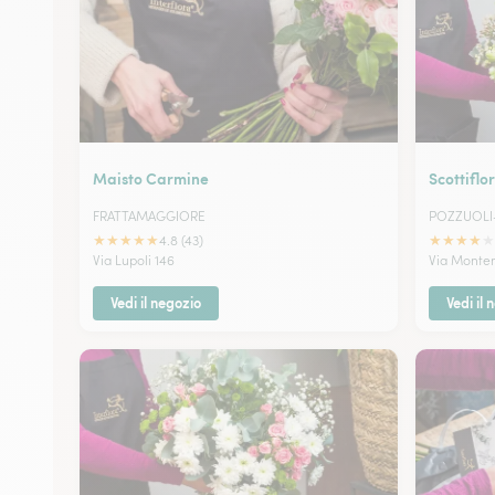
Maisto Carmine
Scottiflo
FRATTAMAGGIORE
POZZUOLI
★
★
★
★
★
★
★
★
★
★
4.8 (43)
Via Lupoli 146
Via Monten
Vedi il negozio
Vedi il 