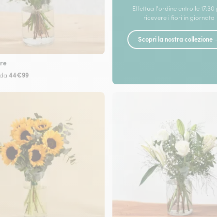
Effettua l'ordine entro le 17:30
ricevere i fiori in giornata
Scopri la nostra collezione
re
44€99
 da