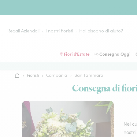
Vai al contenuto
Regali Aziendali
I nostri fioristi
Hai bisogno di aiuto?
Fiori d'Estate
Consegna Oggi
›
Fioristi
›
Campania
›
San Tammaro
Home
Consegna di fiori
Nel cu
nostri