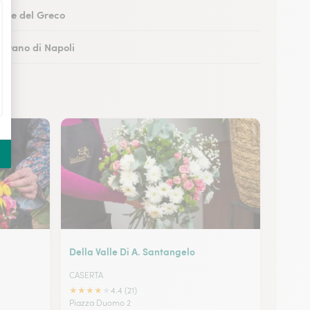
Torre del Greco
Marano di Napoli
boli
 Castellammare di Stabia
Della Valle Di A. Santangelo
CASERTA
★
★
★
★
★
4.4 (21)
Piazza Duomo 2