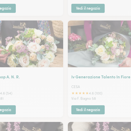
negozio
Vedi il negozio
op A. N. R.
Iv Generazione Talento In Fiore 
CESA
★
★
★
★
★
4.6 (54)
4.6 (100)
81
Via F. Bagno 58
negozio
Vedi il negozio