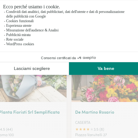
Fioristi a 
Fioristi a 
Fioristi a E
I nostri fioristi a San Tammaro
Fioristi a
anta Fioristi Srl Semplificata
De Martino Rosario
CASERTA
★
★
★
★
★
4.5 (44)
3.5 (8)
Roma 100
Piazza Vanvitelli 27