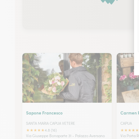
Sapone Francesco
Carmen Pl
SANTA MARIA CAPUA VETERE
CAPUA
★
★
★
★
★
★
★
★
★
★
4.8 (16)
Via Giuseppe Bonaparte 31 - Palazzo Aversano
Via Porta 