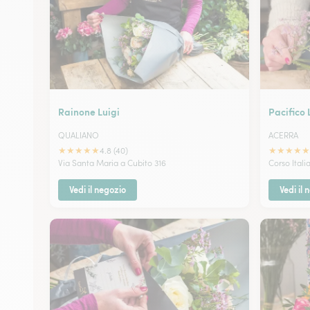
Rainone Luigi
Pacifico 
QUALIANO
ACERRA
★
★
★
★
★
★
★
★
★
★
4.8 (40)
Via Santa Maria a Cubito 316
Corso Itali
Vedi il negozio
Vedi il 