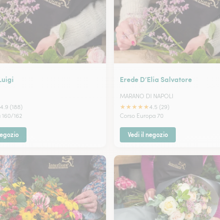
Luigi
Erede D’Elia Salvatore
MARANO DI NAPOLI
★
★
★
★
★
4.9 (188)
4.5 (29)
a 160/162
Corso Europa 70
negozio
Vedi il negozio