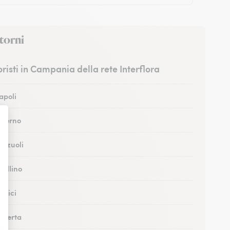
torni
ioristi in Campania della rete Interflora
Napoli
Salerno
Pozzuoli
vellino
ortici
Caserta