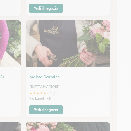
Vedi il negozio
Srl
Maisto Carmine
FRATTAMAGGIORE
★
★
★
★
★
4.8 (43)
Via Lupoli 146
Vedi il negozio