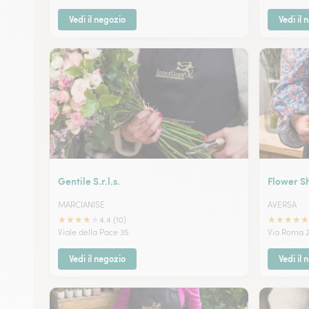
Vedi il negozio
Vedi il 
Gentile S.r.l.s.
Flower Sh
MARCIANISE
AVERSA
★
★
★
★
★
★
★
★
★
★
4.4 (10)
Viale della Pace 35
Via Roma 2
Vedi il negozio
Vedi il 