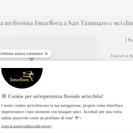
a un fiorista Interflora a San Tammaro e nei din
I f
Fioristi a 
Fioristi a 
Fioristi a 
Fioristi a A
Fioristi a P
Fioristi a 