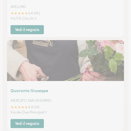
AVELLINO
★
★
★
★
★
4.6 (45)
Via F.lli Ciocchi 2
Vedi il negozio
Quaranta Giuseppe
MERCATO SAN SEVERINO
★
★
★
★
★
4.9 (10)
Via dei Due Principati 1
Vedi il negozio