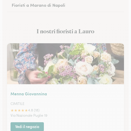
Fioristi a Marano di Napoli
Fioristi a Eboli
I nostri fioristi a Lauro
Fioristi a Castellammare di Stabia
Menna Giovannina
CIMITILE
★
★
★
★
★
4.8 (18)
Via Nazionale Puglie 19
Vedi il negozio