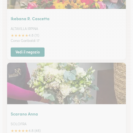
Ikebana R. Cascetta
ALTAVILLA IRPINA
★
★
★
★
★
4.8 (11)
Corso Garibaldi 17
Vedi il negozio
Scarano Anna
SOLOFRA
★
★
★
★
★
4.8 (48)