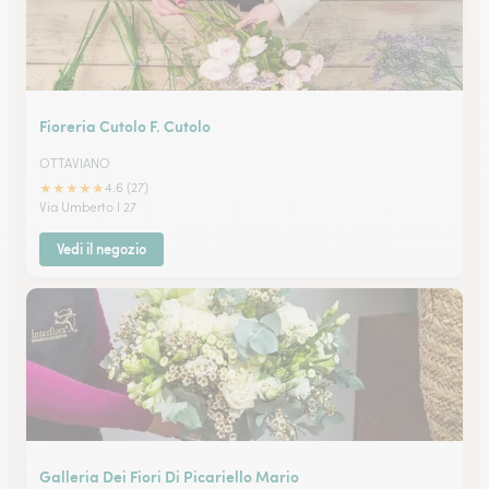
Fioreria Cutolo F. Cutolo
OTTAVIANO
★
★
★
★
★
4.6 (27)
Via Umberto I 27
Vedi il negozio
Galleria Dei Fiori Di Picariello Mario