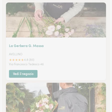
La Gerbera G. Massa
AVELLINO
★
★
★
★
★
4.8 (83)
Via Francesco Tedesco 46
Vedi il negozio