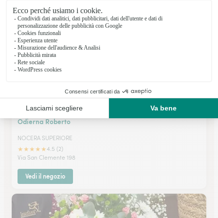
Corso Garibaldi 56
Vedi il negozio
Odierna Roberto
NOCERA SUPERIORE
★
★
★
★
★
4.5 (2)
Via San Clemente 198
Vedi il negozio