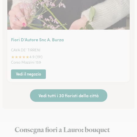
Fiori D’Autore Snc A. Burza
CAVA DE' TIRRENI
★
★
★
★
★
4.9 (191)
Corso Mazzini 159
Vedi il negozio
Vedi tutti i 30 fioristi della città
Consegna fiori a Lauro: bouquet