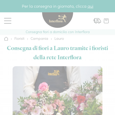
Vai al contenuto
Per la consegna in giornata, clicca
qui
Consegna fiori a domicilio con Interflora
›
Fioristi
›
Campania
›
Lauro
Home
Consegna di fiori a Lauro tramite i fioristi
della rete Interflora