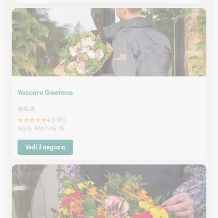
Vaccaro Gaetano
ANGRI
★
★
★
★
★
4.9 (19)
Via G. Marconi 25
Vedi il negozio