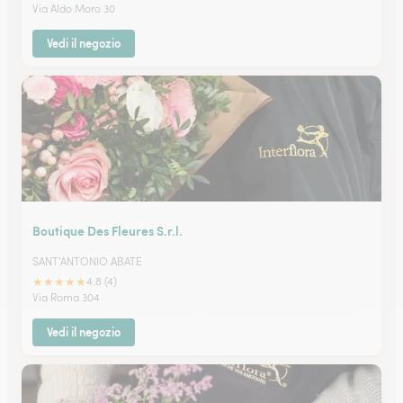
Via Aldo Moro 30
Vedi il negozio
Boutique Des Fleures S.r.l.
SANT'ANTONIO ABATE
★
★
★
★
★
4.8 (4)
Via Roma 304
Vedi il negozio