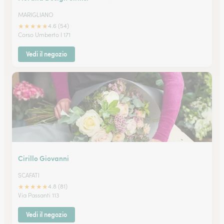
MARIGLIANO
★
★
★
★
★
4.6 (54)
Corso Umberto I 171
Vedi il negozio
Cirillo Giovanni
SCAFATI
★
★
★
★
★
4.8 (81)
Via Passanti 113
Vedi il negozio