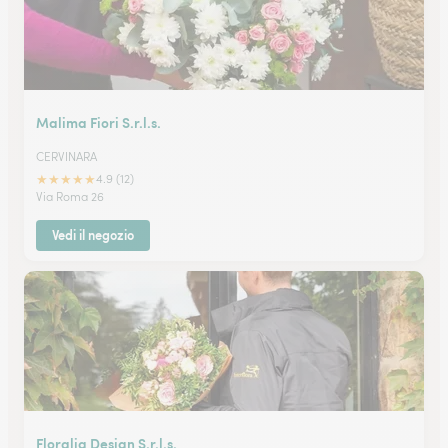
Malima Fiori S.r.l.s.
CERVINARA
★
★
★
★
★
4.9 (12)
Via Roma 26
Vedi il negozio
Floralia Design S.r.l.s.