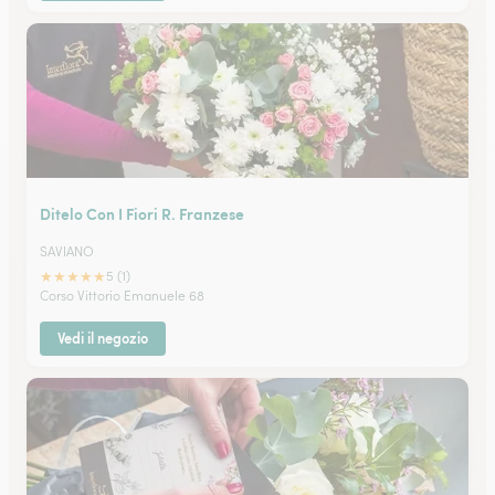
Ditelo Con I Fiori R. Franzese
SAVIANO
★
★
★
★
★
5 (1)
Corso Vittorio Emanuele 68
Vedi il negozio