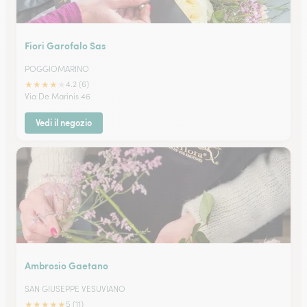
Fiori Garofalo Sas
POGGIOMARINO
★
★
★
★
★
4.2 (6)
Via De Marinis 46
Vedi il negozio
Ambrosio Gaetano
SAN GIUSEPPE VESUVIANO
★
★
★
★
★
5 (11)