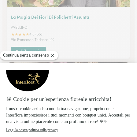
La Magia Dei Fiori Di Polichetti Assunta
AVELLINO
★
★
★
★
★
4.8 (55)
Via Francesco Tedesco 102
Vedi il negozio
Cesarano S.r.l.c.r.
NOCERA INFERIORE
★
★
★
★
★
3 (2)